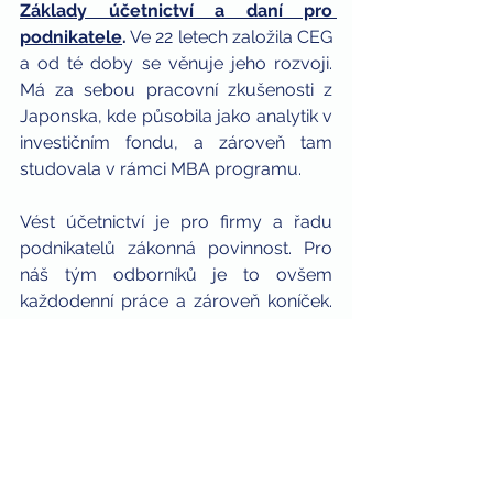
Základy účetnictví a daní pro 
podnikatele
.
 Ve 22 letech založila CEG 
a od té doby se věnuje jeho rozvoji. 
Má za sebou pracovní zkušenosti z 
Japonska, kde působila jako analytik v 
investičním fondu, a zároveň tam 
studovala v rámci MBA programu.
Vést účetnictví je pro firmy a řadu 
podnikatelů zákonná povinnost. Pro 
náš tým odborníků je to ovšem 
každodenní práce a zároveň koníček. 
Jsme připraveni pomoci i Vám, ať už 
jste OSVČ, nebo máte svou 
společnost a zaměstnance. 
Podívejte 
se
 na další informace a služby, které v 
rámci 
vedení účetnictví
 svým 
klientům poskytujeme.