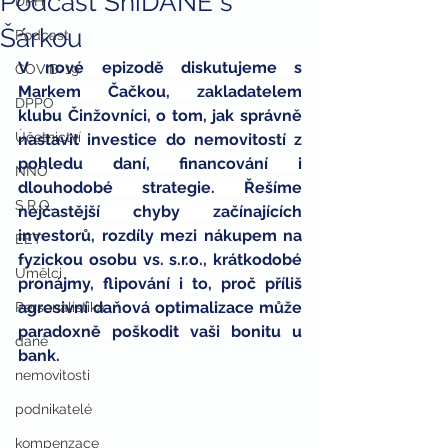
Podcast SníDANĚ s
DPH
Šárkou
Podcast
V nové epizodě diskutujeme s 
COVID-19
Markem Čačkou, zakladatelem 
DPPO
klubu Činžovníci, o tom, jak správně 
Účetnictví
nastavit investice do nemovitostí z 
pohledu daní, financování i 
NNO
dlouhodobé strategie. Řešíme 
S.R.O.
nejčastější chyby začínajících 
investorů, rozdíly mezi nákupem na 
EET
fyzickou osobu vs. s.r.o., krátkodobé 
Umělci
pronájmy, flipování i to, proč příliš 
agresivní daňová optimalizace může 
Personalistika
paradoxně poškodit vaši bonitu u 
daně
bank.
nemovitosti
podnikatelé
kompenzace