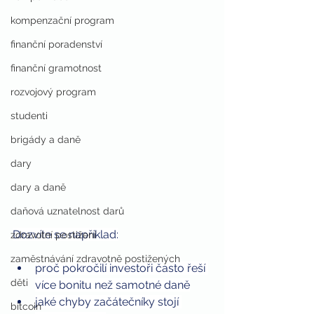
kompenzační program
finanční poradenství
finanční gramotnost
rozvojový program
studenti
brigády a daně
dary
dary a daně
daňová uznatelnost darů
Dozvíte se například:
zdravotní postižení
zaměstnávání zdravotně postižených
proč pokročilí investoři často řeší 
děti
více bonitu než samotné daně
jaké chyby začátečníky stojí 
bitcoin