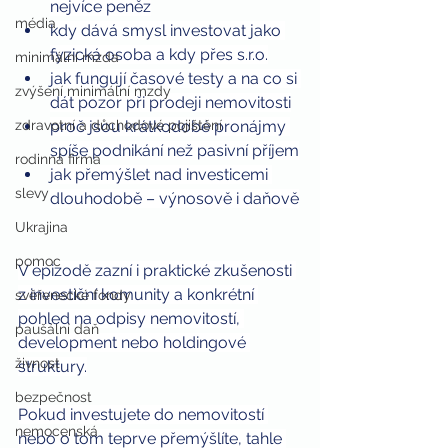
nejvíce peněz
média
kdy dává smysl investovat jako 
fyzická osoba a kdy přes s.r.o.
minimální mzda
jak fungují časové testy a na co si 
zvýšení minimální mzdy
dát pozor při prodeji nemovitosti
zdravotní a důchodové pojištění
proč jsou krátkodobé pronájmy 
spíše podnikání než pasivní příjem
rodinná firma
jak přemýšlet nad investicemi 
slevy
dlouhodobě – výnosově i daňově
Ukrajina
pomoc
V epizodě zazní i praktické zkušenosti 
z investiční komunity a konkrétní 
svěřenecké fondy
pohled na odpisy nemovitostí, 
paušální daň
development nebo holdingové 
živnost
struktury.
bezpečnost
Pokud investujete do nemovitostí 
nemocenská
nebo o tom teprve přemýšlíte, tahle 