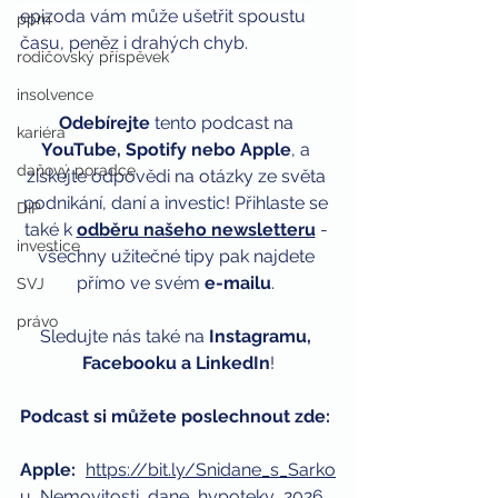
epizoda vám může ušetřit spoustu 
ppm
času, peněz i drahých chyb.
rodičovský příspěvek
insolvence
Odebírejte
 tento podcast na 
kariéra
YouTube, Spotify nebo Apple
, a 
daňový poradce
získejte odpovědi na otázky ze světa 
podnikání, daní a investic! Přihlaste se 
DIP
také k 
odběru našeho newsletteru
 - 
investice
všechny užitečné tipy pak najdete 
přímo ve svém 
e-mailu
. 
SVJ
právo
Sledujte nás také na 
Instagramu, 
Facebooku a LinkedIn
!
Podcast si můžete poslechnout zde:
Apple: 
https://bit.ly/Snidane_s_Sarko
u_Nemovitosti_dane_hypoteky_2026