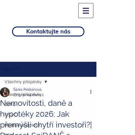
Kontaktujte nás
Příspěvek
Všechny příspěvky
Šárka Pelikánová
Všechny příspěvky
27. 5.
Minut čtení: 2
Nemovitosti, daně a
DPFO
hypotéky 2026: Jak
OSVČ
přemýšlí chytří investoři?|
Mzdové účetnictví