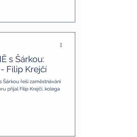
Ě s Šárkou:
 Filip Krejčí
 s Šárkou řeší zaměstnávání