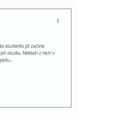
da studentů již začíná
i studiu. Někteří z nich v
ádu...