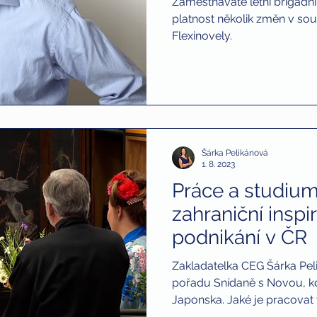
Zaměstnáváte letní brigádní
platnost několik změn v souv
Flexinovely.
tnávání zdravotně postižených
děti
bitcoin
Šárka Pelikánová
1. 8. 2023
Práce a studium
zahraniční inspi
podnikání v ČR
Zakladatelka CEG Šárka Pel
pořadu Snídaně s Novou, kd
Japonska. Jaké je pracovat v