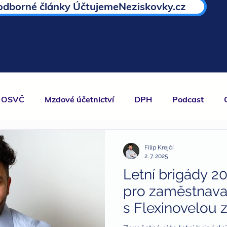
odborné články ÚčtujemeNeziskovky.cz
OSVČ
Mzdové účetnictví
DPH
Podcast
O.
EET
Umělci
Personalistika
daně
n
Filip Krejčí
2. 7. 2025
Letní brigády 2
kompenzační program
finanční poradenství
pro zaměstnava
s Flexinovelou 
nti
brigády a daně
dary
dary a daně
daň