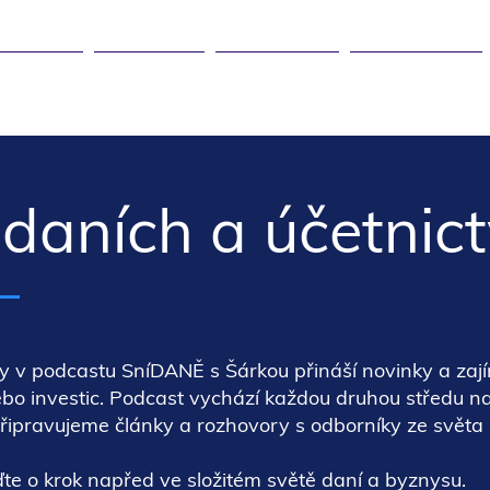
DANĚ ▾
KURZY ▾
ČLÁNKY ▾
KARIÉRA ▾
daních a účetnict
y v podcastu SníDANĚ s Šárkou přináší novinky a zaj
ebo investic. Podcast vychází každou druhou středu na
řipravujeme články a rozhovory s odborníky ze světa 
ďte o krok napřed ve složitém světě daní a byznysu.