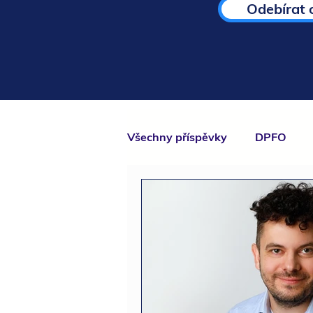
Odebírat 
Všechny příspěvky
DPFO
Účetnictví
NNO
S.R.
podnikatelé
kompenzace
rozvojový program
stude