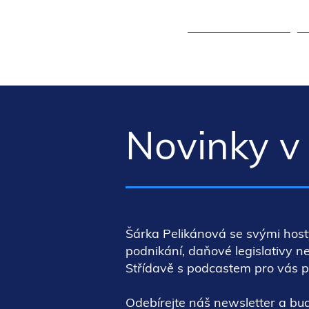
ÚČETNICTVÍ ▾
Novinky v 
Šárka Pelikánová se svými host
podnikání, daňové legislativy n
Střídavě s podcastem pro vás p
Odebírejte náš newsletter a bu