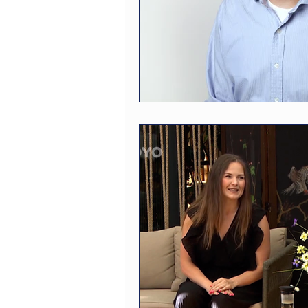
zdravotní postižení
zaměs