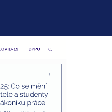
COVID-19
DPPO
emovitosti
025: Co se mění
finanční gramotnost
tele a studenty
zákoníku práce
ová uznatelnost darů