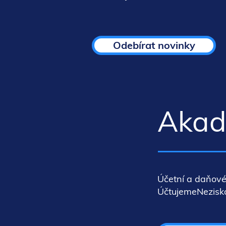
Odebírat novinky
Akade
Účetní a daňové
ÚčtujemeNeziskov