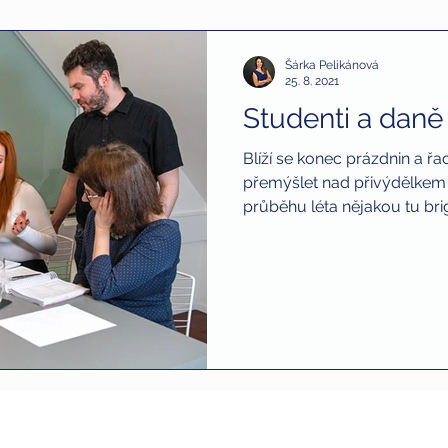
Šárka Pelikánová
25. 8. 2021
Studenti a daně
Blíží se konec prázdnin a řa
přemýšlet nad přivýdělkem př
průběhu léta nějakou tu brig