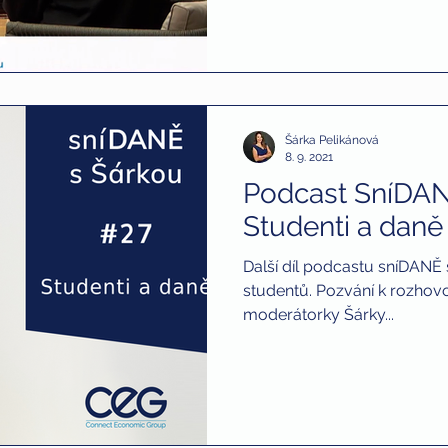
Šárka Pelikánová
8. 9. 2021
Podcast SníDAN
Studenti a daně -
Další díl podcastu sníDANĚ
studentů. Pozvání k rozhovoru přijal Filip Krejčí, kolega
moderátorky Šárky...