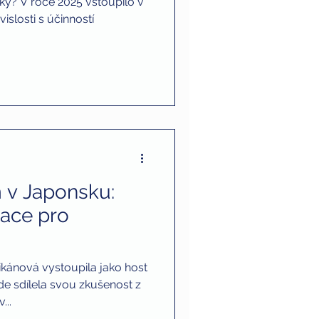
ky? V roce 2025 vstoupilo v
islosti s účinností
 v Japonsku:
race pro
ikánová vystoupila jako host
e sdílela svou zkušenost z
...