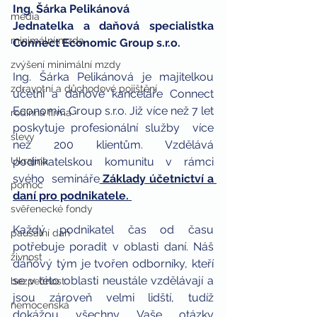
Ing. Šárka Pelikánová 
média
Jednatelka a daňová specialistka 
minimální mzda
Connect Economic Group s.r.o.
zvýšení minimální mzdy
Ing. Šárka Pelikánová je majitelkou 
zdravotní a důchodové pojištění
účetní a daňové kanceláře Connect   
Economic Group s.r.o. Již více než 7 let 
rodinná firma
poskytuje profesionální služby  více 
slevy
než 200 klientům. Vzdělává 
Ukrajina
podnikatelskou komunitu v rámci 
svého  semináře
 Základy účetnictví a 
pomoc
daní pro podnikatele. 
svěřenecké fondy
Každý podnikatel čas od času 
paušální daň
potřebuje poradit v oblasti daní. Náš 
živnost
daňový tým je tvořen odborníky, kteří 
se v této oblasti neustále vzdělávají a 
bezpečnost
jsou zároveň velmi lidští, tudíž 
nemocenská
dokážou všechny Vaše otázky 