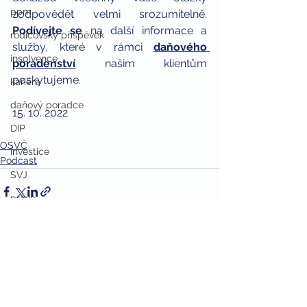
ppm
zodpovědět velmi srozumitelně. 
Podívejte se
 na další informace a 
rodičovský příspěvek
služby, které v rámci 
daňového 
insolvence
poradenství
 našim klientům 
poskytujeme.
kariéra
daňový poradce
15. 10. 2022
DIP
OSVČ
investice
Podcast
SVJ
právo
Zobrazit vše
Nejnovější příspěvky