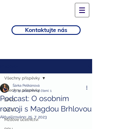
Kontaktujte nás
Příspěvek
Všechny příspěvky
Šárka Pelikánová
Všechny příspěvky
15. 10. 2020
Minut čtení: 1
Podcast: O osobním
DPFO
rozvoji s Magdou Brhlovou
OSVČ
Aktualizováno:
25. 7. 2023
Mzdové účetnictví