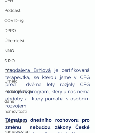
DPH
Podcast
COVID-19
DPPO
Účetnictví
NNO
S.R.O.
Magdalena Brhlová
 je certifikovaná 
EET
terapeutka, se kterou jsme v CEG 
Umělci
před  dvěma lety rozjely CEG 
Personalistika
rozvojový program, který u nás nemá 
obdoby a  který pomáhá s osobním 
daně
rozvojem. 
nemovitosti
Tématem dnešního rozhovoru pro 
podnikatelé
změnu  nebudou zákony České 
kompenzace