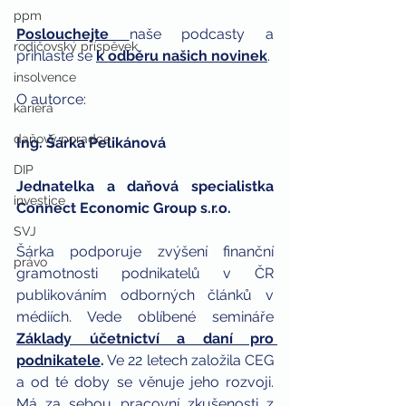
ppm
Poslouchejte
naše podcasty a 
rodičovský příspěvek
přihlaste se 
k odběru našich novinek
. 
insolvence
O autorce: 
kariéra
daňový poradce
Ing. Šárka Pelikánová 
DIP
Jednatelka a daňová specialistka 
investice
Connect Economic Group s.r.o.
SVJ
Šárka podporuje zvýšení finanční 
právo
gramotnosti podnikatelů v ČR 
publikováním odborných článků v 
médiích. Vede oblíbené semináře 
Základy účetnictví a daní pro 
podnikatele
.
 Ve 22 letech založila CEG 
a od té doby se věnuje jeho rozvoji. 
Má za sebou pracovní zkušenosti z 