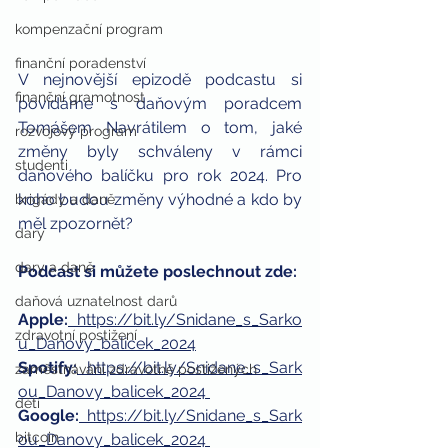
kompenzační program
finanční poradenství
V nejnovější epizodě podcastu si 
finanční gramotnost
povídáme s daňovým poradcem 
Tomášem Navrátilem o tom, jaké 
rozvojový program
změny byly schváleny v rámci 
studenti
daňového balíčku pro rok 2024. Pro 
koho budou změny výhodné a kdo by 
brigády a daně
měl zpozornět?
dary
dary a daně
Podcast si můžete poslechnout zde:
daňová uznatelnost darů
Apple:
https://bit.ly/Snidane_s_Sarko
zdravotní postižení
u_Danovy_balicek_2024
Spotify:
https://bit.ly/Snidane_s_Sark
zaměstnávání zdravotně postižených
ou_Danovy_balicek_2024 
děti
Google:
https://bit.ly/Snidane_s_Sark
bitcoin
ou_Danovy_balicek_2024 