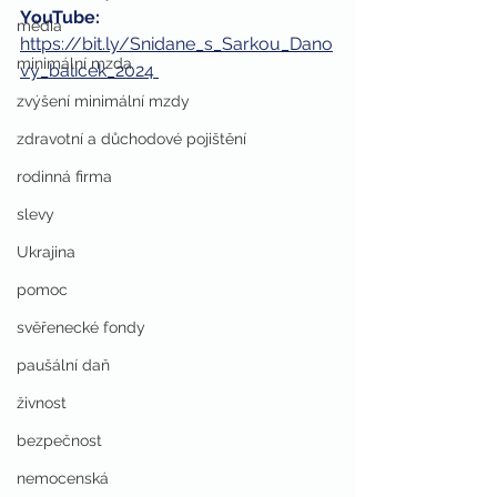
YouTube: 
média
https://bit.ly/Snidane_s_Sarkou_Dano
minimální mzda
vy_balicek_2024 
zvýšení minimální mzdy
zdravotní a důchodové pojištění
rodinná firma
slevy
Ukrajina
pomoc
svěřenecké fondy
paušální daň
živnost
bezpečnost
nemocenská