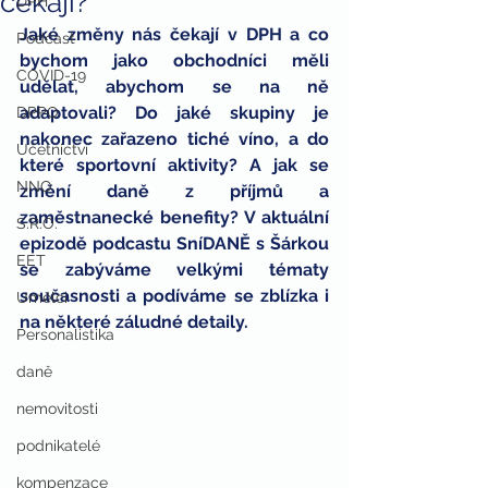
čekají?
DPH
Jaké změny nás čekají v DPH a co 
Podcast
bychom jako obchodníci měli 
COVID-19
udělat, abychom se na ně 
adaptovali? Do jaké skupiny je 
DPPO
nakonec zařazeno tiché víno, a do 
Účetnictví
které sportovní aktivity? A jak se 
NNO
změní daně z příjmů a 
zaměstnanecké benefity? V aktuální 
S.R.O.
epizodě podcastu SníDANĚ s Šárkou 
EET
se zabýváme velkými tématy 
současnosti a podíváme se zblízka i 
Umělci
na některé záludné detaily.
Personalistika
daně
nemovitosti
podnikatelé
kompenzace