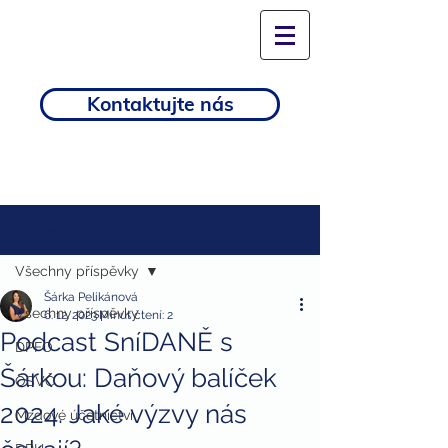
Kontaktujte nás
Příspěvek
Všechny příspěvky
Šárka Pelikánová
Všechny příspěvky
6. 12. 2023
Minut čtení: 2
Podcast SníDANĚ s
DPFO
Šárkou: Daňový balíček
OSVČ
2024. Jaké výzvy nás
Mzdové účetnictví