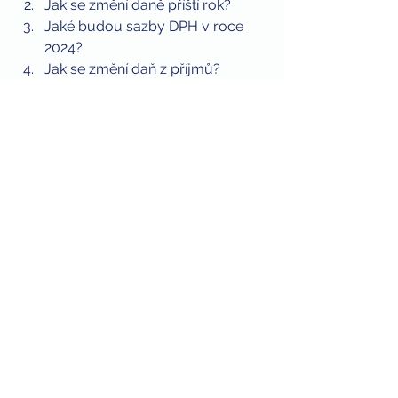
Jak se změní daně příští rok?
Jaké budou sazby DPH v roce 
2024?
Jak se změní daň z příjmů?
Jak se změní  DPPO a DPFO?
V jaké sazbě bude tiché víno?
Jaké je DPH na sportovní aktivity?
Daní se benefity pro 
zaměstnance?
6. 12. 2023
DPFO
DPH
Podcast
Zobrazit vše
Nejnovější příspěvky