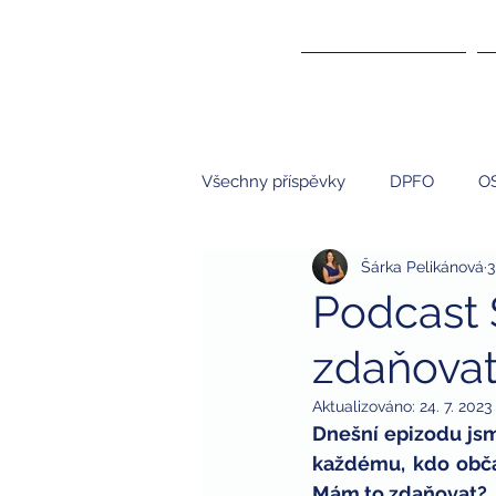
ÚČETNICTVÍ ▾
Všechny příspěvky
DPFO
O
Šárka Pelikánová
3
Účetnictví
NNO
S.R.O.
Podcast
zdaňovat
kompenzace
kompenzační
Aktualizováno:
24. 7. 2023
Dnešní epizodu jsme
studenti
brigády a daně
každému, kdo občas 
Mám to zdaňovat? 