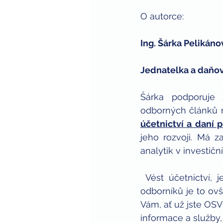
O autorce: 
Ing. Šárka Pelikáno
Jednatelka a daňov
Šárka podporuje 
odborných článků n
účetnictví a daní 
jeho rozvoji. Má z
analytik v investi
 Vést účetnictví, je pro firmy a řadu podnikatelů zákonná povinnost. Pro náš tým 
odborníků je to ov
Vám, ať už jste OS
informace a služby,