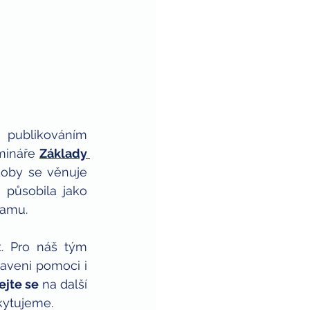
publikováním 
mináře 
Základy 
doby se věnuje 
působila jako 
ramu.
aveni pomoci i 
ejte se
 na další 
kytujeme.