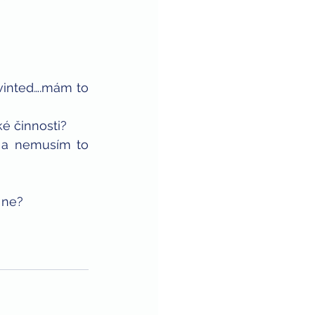
vinted….mám to 
ké činnosti?
t a nemusím to 
 ne?