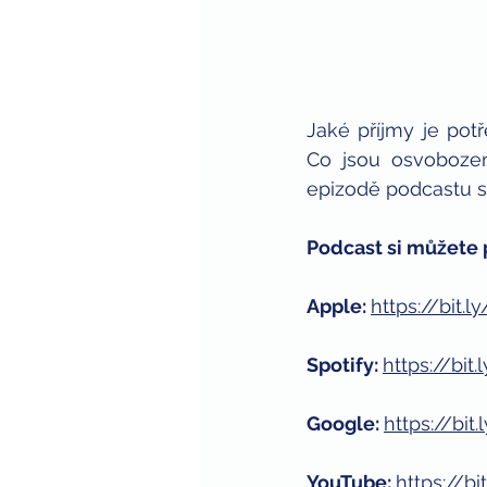
Jaké příjmy je potř
Co jsou osvobozen
epizodě podcastu 
Podcast si můžete 
Apple: 
https://bit.
Spotify: 
https://bit
Google: 
https://bit
YouTube: 
https://b