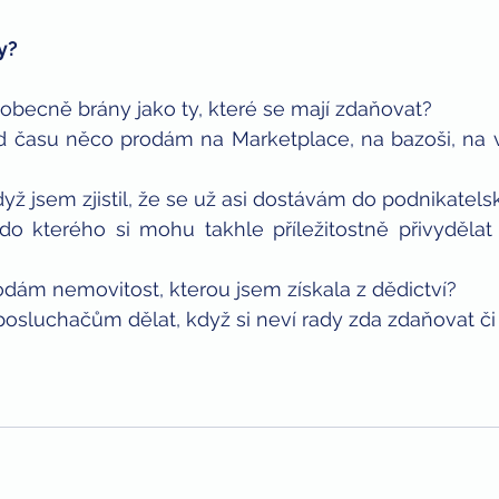
y?
u obecně brány jako ty, které se mají zdaňovat?
od času něco prodám na Marketplace, na bazoši, na 
yž jsem zjistil, že se už asi dostávám do podnikatels
, do kterého si mohu takhle příležitostně přivyděla
odám nemovitost, kterou jsem získala z dědictví?
posluchačům dělat, když si neví rady zda zdaňovat či