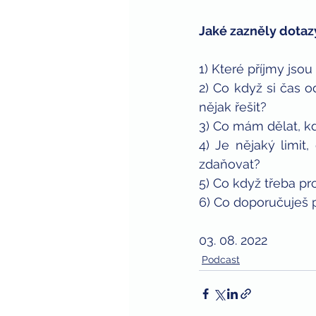
Jaké zazněly dotaz
1) Které příjmy jso
2) Co když si čas 
nějak řešit?
3) Co mám dělat, kd
4) Je nějaký limit
zdaňovat?
5) Co když třeba pr
6) Co doporučuješ 
03. 08. 2022
Podcast