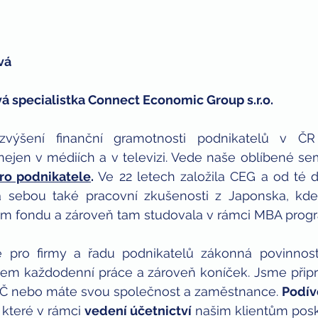
vá 
á specialistka Connect Economic Group s.r.o.
zvýšení finanční gramotnosti podnikatelů v ČR 
ejen v médiích a v televizi. Vede naše oblíbené se
pro podnikatele
.
 Ve 22 letech založila CEG a od té 
a sebou také pracovní zkušenosti z Japonska, kde 
čním fondu a zároveň tam studovala v rámci MBA prog
šem každodenní práce a zároveň koníček. Jsme připr
VČ nebo máte svou společnost a zaměstnance. 
Podív
 které v rámci 
vedení účetnictví
 našim klientům pos