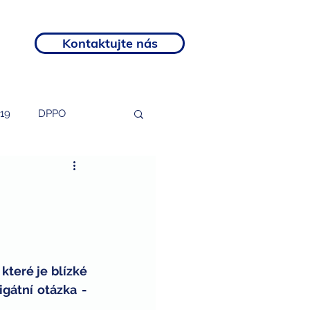
Kontaktujte nás
19
DPPO
tosti
podnikatelé
rozvojový program
teré je blízké 
otní postižení
gátní otázka - 