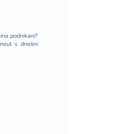
íná podnikání? 
out v dnešní 