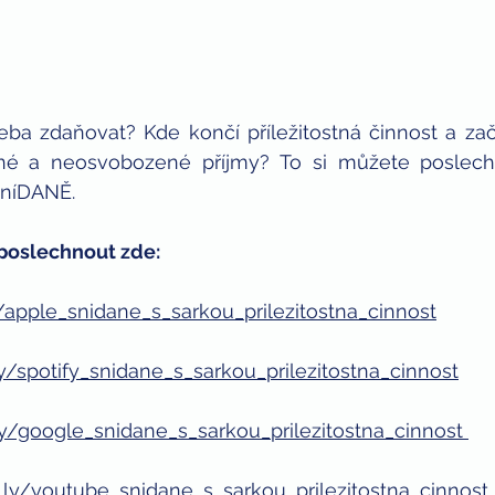
eba zdaňovat? Kde končí příležitostná činnost a zač
é a neosvobozené příjmy? To si můžete poslechn
sníDANĚ.
poslechnout zde:
ly/apple_snidane_s_sarkou_prilezitostna_cinnost
.ly/spotify_snidane_s_sarkou_prilezitostna_cinnost
.ly/google_snidane_s_sarkou_prilezitostna_cinnost 
it.ly/youtube_snidane_s_sarkou_prilezitostna_cinnost