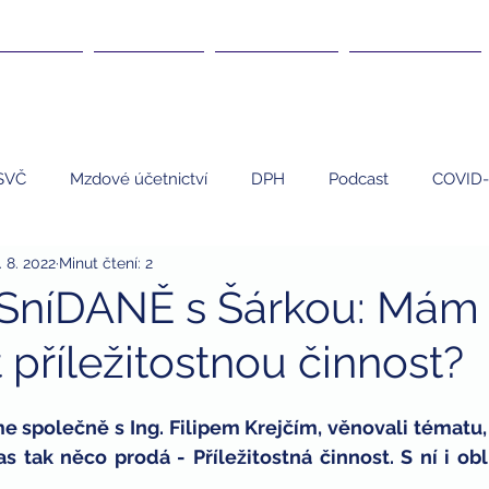
DANĚ ▾
KURZY ▾
ČLÁNKY ▾
KARIÉRA ▾
SVČ
Mzdové účetnictví
DPH
Podcast
COVID-
. 8. 2022
Minut čtení: 2
EET
Umělci
Personalistika
daně
nemovi
 SníDANĚ s Šárkou: Mám
 příležitostnou činnost?
 program
finanční poradenství
finanční gramotnost
 společně s Ing. Filipem Krejčím, věnovali tématu, k
dary
dary a daně
daňová uznatelnost darů
zdrav
tak něco prodá - Příležitostná činnost. S ní i obli