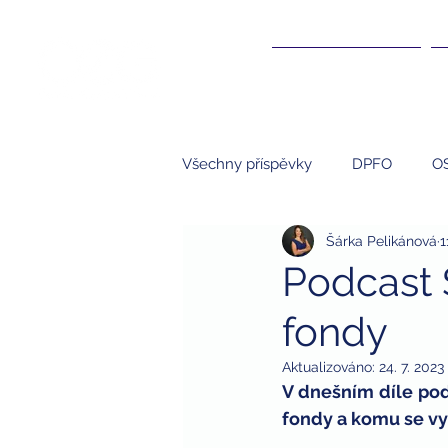
ÚČETNICTVÍ ▾
Všechny příspěvky
DPFO
O
Šárka Pelikánová
1
Účetnictví
NNO
S.R.O.
Podcast 
fondy
kompenzace
kompenzační
Aktualizováno:
24. 7. 2023
V dnešním díle pod
studenti
brigády a daně
fondy a komu se vypl