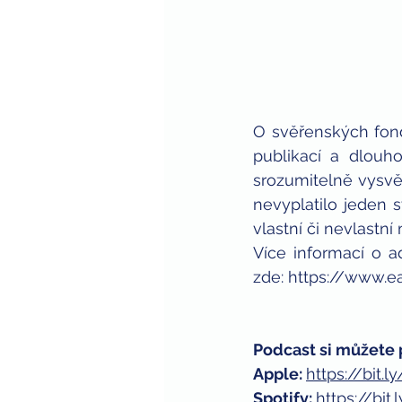
O svěřenských fond
publikací a dlouh
srozumitelně vysvět
nevyplatilo jeden 
vlastní či nevlastn
Více informací o a
zde: 
https://www.ea
Podcast si můžete 
Apple: 
https://bit.
Spotify: 
https://bi