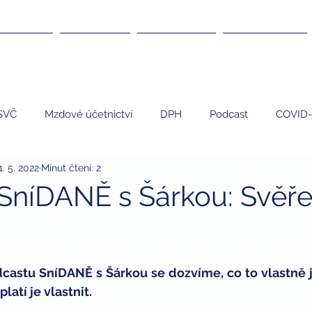
DANĚ ▾
KURZY ▾
ČLÁNKY ▾
KARIÉRA ▾
SVČ
Mzdové účetnictví
DPH
Podcast
COVID-
1. 5. 2022
Minut čtení: 2
EET
Umělci
Personalistika
daně
nemovi
SníDANĚ s Šárkou: Svěř
 program
finanční poradenství
finanční gramotnost
castu SníDANĚ s Šárkou se dozvíme, co to vlastně j
dary
dary a daně
daňová uznatelnost darů
zdrav
atí je vlastnit. 