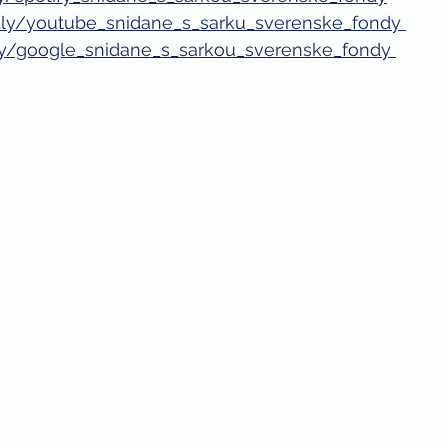
it.ly/youtube_snidane_s_sarku_sverenske_fondy 
t.ly/google_snidane_s_sarkou_sverenske_fondy 