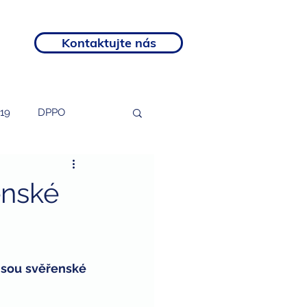
Kontaktujte nás
19
DPPO
tosti
podnikatelé
enské
rozvojový program
sou svěřenské 
otní postižení