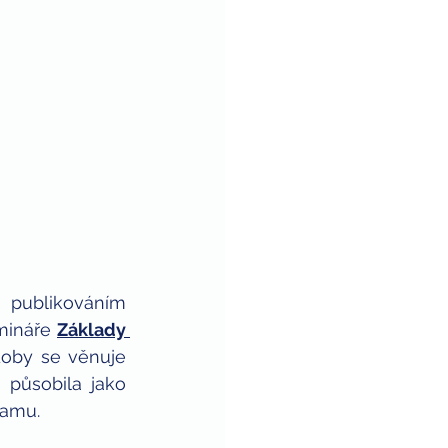
publikováním 
mináře 
Základy 
doby se věnuje 
působila jako 
ramu.