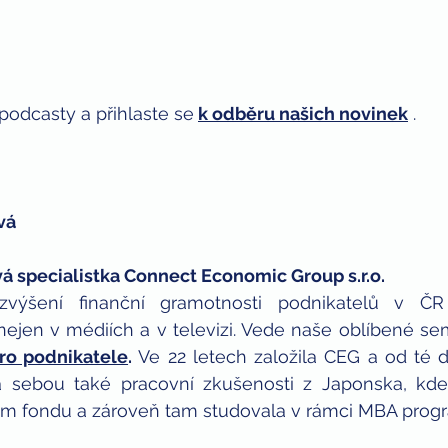
podcasty a přihlaste se
k odběru našich novinek
 . 
vá 
á specialistka Connect Economic Group s.r.o.
zvýšení finanční gramotnosti podnikatelů v ČR 
ejen v médiích a v televizi. Vede naše oblíbené se
pro podnikatele
.
 Ve 22 letech založila CEG a od té 
a sebou také pracovní zkušenosti z Japonska, kde 
čním fondu a zároveň tam studovala v rámci MBA prog