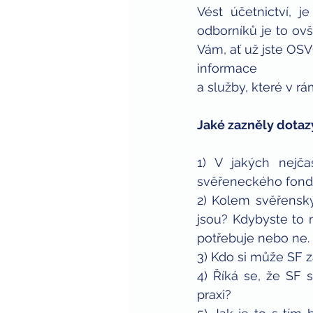
Vést účetnictví, 
odborníků je to ov
Vám, ať už jste OS
informace 
a služby, které v rá
Jaké zazněly dotaz
1) V jakých nejčas
svěřeneckého fon
2) Kolem svěřenský
jsou? Kdybyste to m
potřebuje nebo ne.
3) Kdo si může SF z
4) Říká se, že SF s
praxi?