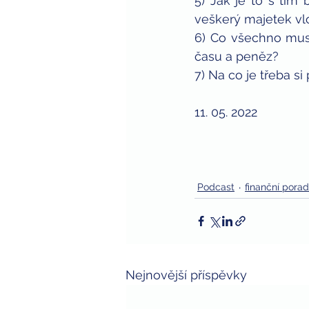
5) Jak je to s tím
veškerý majetek v
6) Co všechno musí
času a peněz?
7) Na co je třeba si
11. 05. 2022
Podcast
finanční porad
Nejnovější příspěvky