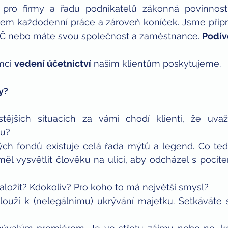
je pro firmy a řadu podnikatelů zákonná povinnost
šem každodenní práce a zároveň koníček. Jsme připr
VČ nebo máte svou společnost a zaměstnance. 
Podív
mci 
vedení účetnictví
 našim klientům poskytujeme.
y?
tějších situacích za vámi chodí klienti, že uvažu
du?
ch fondů existuje celá řada mýtů a legend. Co ted
ěl vysvětlit člověku na ulici, aby odcházel s pocitem
aložit? Kdokoliv? Pro koho to má největší smysl?
louží k (nelegálnímu) ukrývání majetku. Setkáváte s