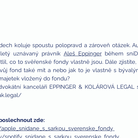
ech koluje spoustu polopravd a zároveň otázek. Au
oletý uznávaný právník 
Aleš Eppinger
 během sníD
lil, co to svěřenské fondy vlastně jsou. Dále zjistíte
svůj fond také mít a nebo jak to je vlastně s býval
í majetek vložený do fondu?
dvokátní kanceláři EPPINGER & KOLÁROVÁ LEGAL s.r.
k.legal/
poslechnout zde:
ly/apple_snidane_s_sarkou_sverenske_fondy 
t.ly/spotify_snidane_s_sarkou_sverenske_fondy