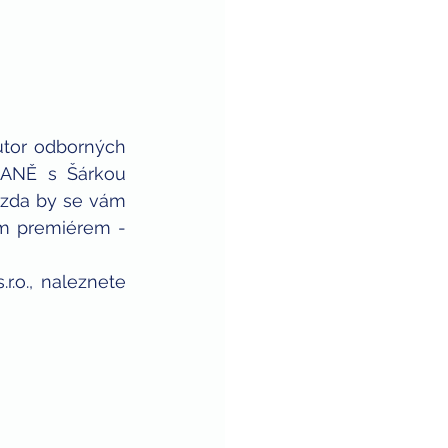
tor odborných 
ANĚ s Šárkou 
, zda by se vám 
ým premiérem - 
o., naleznete 