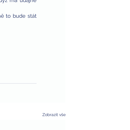
dyž má údajně 
ě to bude stát 
Zobrazit vše