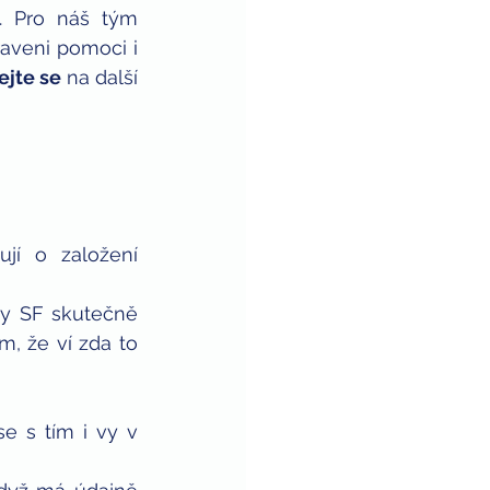
. Pro náš tým 
aveni pomoci i 
ejte se
 na další 
jí o založení 
y SF skutečně 
, že ví zda to 
e s tím i vy v 