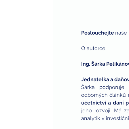
Poslouchejte
naše 
O autorce: 
Ing. Šárka Pelikáno
Jednatelka a daňov
Šárka podporuje 
odborných článků n
účetnictví a daní 
jeho rozvoji. Má z
analytik v investi