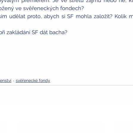
 bývalým premiérem. Je ve střetu zájmu nebo ne, k
ložený ve svěřeneckých fondech?
m udělat proto, abych si SF mohla založit? Kolik m
 při zakládání SF dát bacha?
enství
svěřenecké fondy