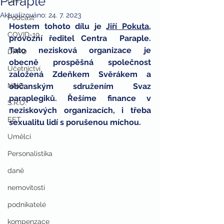
Paraple
DPH
Aktualizováno:
24. 7. 2023
Podcast
Hostem tohoto dílu je 
Jiří Pokuta
, 
COVID-19
provozní ředitel Centra  Paraple. 
Tato nezisková organizace je 
DPPO
obecně prospěšná společnost  
Účetnictví
založená Zdeňkem Svěrákem a 
NNO
občanským sdružením Svaz 
paraplegiků. Řešíme finance v 
S.R.O.
neziskových organizacích, i třeba 
EET
sexualitu lidí s porušenou míchou.
Umělci
Personalistika
daně
nemovitosti
podnikatelé
kompenzace