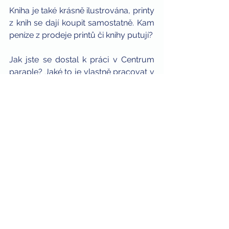
Kniha je také krásně ilustrována, printy 
z knih se dají koupit samostatně. Kam 
peníze z prodeje printů či knihy putují?
Jak jste se dostal k práci v Centrum 
paraple? Jaké to je vlastně pracovat v 
nestátním neziskovém sektoru?
Spolupracujete s předními českými 
umělci, návrháři, podporuje vás 
například Česká televize. Jak náročné 
je v dnešní době sehnat podporu z 
řad slavných osobností a médií? Přeci 
jen, neziskových organizací již v ČR 
existuje velké množství a konkurence 
je asi vysoká.
Jak mohou posluchači nyní pomoci 