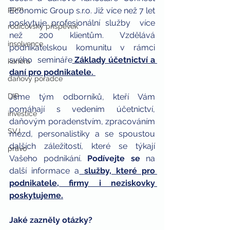
ppm
Economic Group s.r.o. Již více než 7 let 
poskytuje profesionální služby  více 
rodičovský příspěvek
než 200 klientům. Vzdělává 
insolvence
podnikatelskou komunitu v rámci 
svého  semináře
 Základy účetnictví a 
kariéra
daní pro podnikatele. 
daňový poradce
DIP
Jsme tým odborníků, kteří Vám 
pomáhají s vedením účetnictví, 
investice
daňovým poradenstvím, zpracováním 
SVJ
mezd, personalistiky a se spoustou 
dalších záležitostí, které se týkají 
právo
Vašeho podnikání. 
Podívejte se
 na 
další informace a
služby, které pro 
podnikatele, firmy i neziskovky 
poskytujeme.
Jaké zazněly otázky?