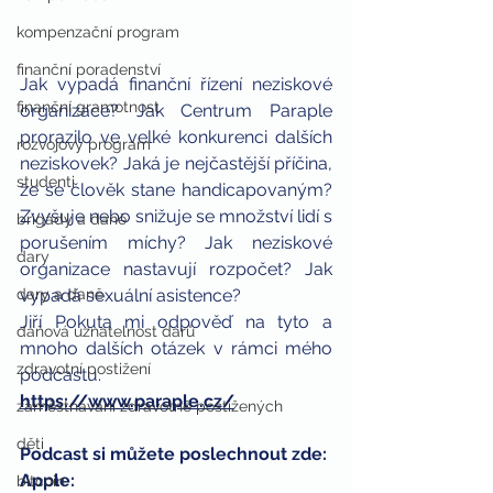
kompenzační program
finanční poradenství
Jak vypadá finanční řízení neziskové 
finanční gramotnost
organizace? Jak Centrum Paraple 
prorazilo ve velké konkurenci dalších 
rozvojový program
neziskovek? Jaká je nejčastější příčina, 
studenti
že se člověk stane handicapovaným? 
Zvyšuje nebo snižuje se množství lidí s 
brigády a daně
porušením míchy? Jak neziskové 
dary
organizace nastavují rozpočet? Jak 
dary a daně
vypadá sexuální asistence? 
Jiří Pokuta mi odpověď na tyto a 
daňová uznatelnost darů
mnoho dalších otázek v rámci mého 
zdravotní postižení
podcastu.
https://www.paraple.cz/
zaměstnávání zdravotně postižených
děti
Podcast si můžete poslechnout zde:
Apple: 
bitcoin