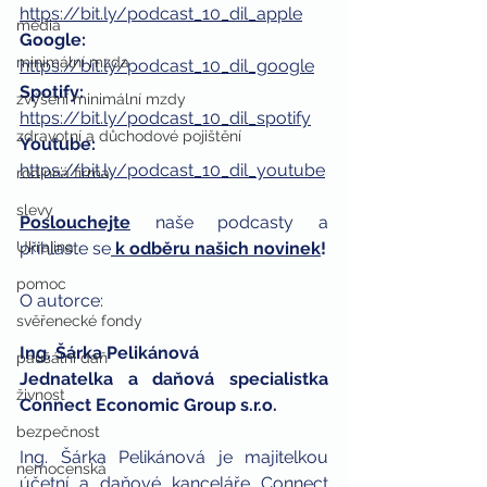
https://bit.ly/podcast_10_dil_apple
média
Google: 
minimální mzda
https://bit.ly/podcast_10_dil_google
Spotify: 
zvýšení minimální mzdy
https://bit.ly/podcast_10_dil_spotify
zdravotní a důchodové pojištění
Youtube:
https://bit.ly/podcast_10_dil_youtube
rodinná firma
slevy
Poslouchejte
naše podcasty a 
Ukrajina
přihlaste se
k odběru našich novinek
!
pomoc
O autorce: 
svěřenecké fondy
Ing. Šárka Pelikánová 
paušální daň
Jednatelka a daňová specialistka 
živnost
Connect Economic Group s.r.o.
bezpečnost
Ing. Šárka Pelikánová je majitelkou 
nemocenská
účetní a daňové kanceláře Connect   