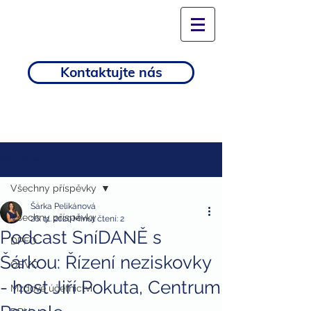
Kontaktujte nás
Příspěvek
Všechny příspěvky
Šárka Pelikánová
Všechny příspěvky
26. 11. 2020
Minut čtení: 2
Podcast SníDANĚ s
DPFO
Šárkou: Řízení neziskovky
OSVČ
- host Jiří Pokuta, Centrum
Mzdové účetnictví