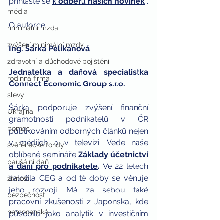
přihlaste se
k odběru našich novinek
 . 
média
O autorce: 
minimální mzda
zvýšení minimální mzdy
Ing. Šárka Pelikánová 
zdravotní a důchodové pojištění
Jednatelka a daňová specialistka 
rodinná firma
Connect Economic Group s.r.o.
slevy
Šárka podporuje zvýšení finanční 
Ukrajina
gramotnosti podnikatelů v ČR 
pomoc
publikováním odborných článků nejen 
v médiích a v televizi. Vede naše 
svěřenecké fondy
oblíbené semináře 
Základy účetnictví 
paušální daň
a daní pro podnikatele
.
 Ve 22 letech 
založila CEG a od té doby se věnuje 
živnost
jeho rozvoji. Má za sebou také 
bezpečnost
pracovní zkušenosti z Japonska, kde 
nemocenská
působila jako analytik v investičním 