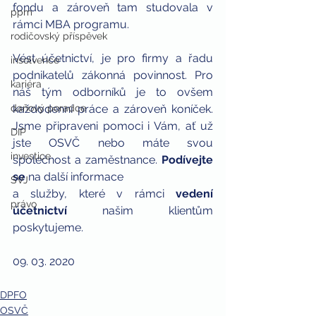
fondu a zároveň tam studovala v 
ppm
rámci MBA programu.
rodičovský příspěvek
Vést účetnictví, je pro firmy a řadu 
insolvence
podnikatelů zákonná povinnost. Pro 
kariéra
náš tým odborníků je to ovšem 
každodenní práce a zároveň koníček. 
daňový poradce
Jsme připraveni pomoci i Vám, ať už 
DIP
jste OSVČ nebo máte svou 
investice
společnost a zaměstnance. 
Podívejte 
se
 na další informace 
SVJ
a služby, které v rámci 
vedení 
právo
účetnictví
 našim klientům 
poskytujeme.
09. 03. 2020
DPFO
OSVČ