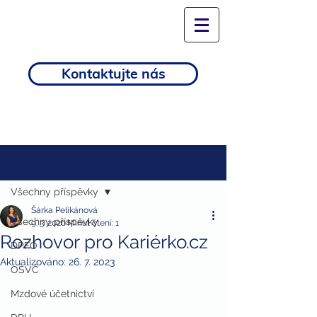
Kontaktujte nás
Příspěvek
Všechny příspěvky
Šárka Pelikánová
Všechny příspěvky
9. 3. 2020
Minut čtení: 1
Rozhovor pro Kariérko.cz
DPFO
Aktualizováno:
26. 7. 2023
OSVČ
Mzdové účetnictví