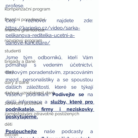
profese.
kompenzační program
finanční poradenství
Celý rozhovor najdete zde: 
https://karierko.cz/video/sarka-
finanční gramotnost
pelikanova-reditelka-ucetni-a-
rozvojový program
danove-kancelare/
studenti
Jsme tým odborníků, kteří Vám 
brigády a daně
pomáhají s vedením účetnictví, 
daňovým poradenstvím, zpracováním 
dary
mezd, personalistiky a se spoustou 
dary a daně
dalších záležitostí, které se týkají 
daňová uznatelnost darů
Vašeho podnikání. 
Podívejte se
 na 
další informace a 
služby, které pro 
zdravotní postižení
podnikatele, firmy i neziskovky 
zaměstnávání zdravotně postižených
poskytujeme.
děti
Poslouchejte
naše podcasty a 
bitcoin