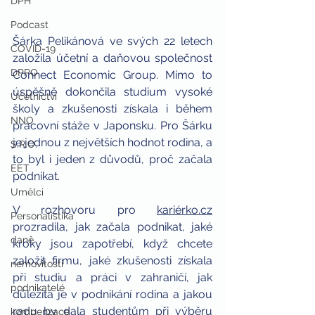
DPH
Podcast
Šárka Pelikánová ve svých 22 letech 
COVID-19
založila účetní a daňovou společnost 
DPPO
Connect Economic Group.
 Mimo to 
úspěšně dokončila studium vysoké 
Účetnictví
školy a zkušenosti získala i během 
NNO
pracovní stáže v Japonsku. Pro Šárku 
je jednou z největších hodnot rodina, a 
S.R.O.
to byl i jeden z důvodů, proč začala 
EET
podnikat.
Umělci
V rozhovoru pro 
kariérko.cz
Personalistika
prozradila, jak začala podnikat, jaké 
daně
kroky jsou zapotřebí, když chcete 
založit firmu, jaké zkušenosti získala 
nemovitosti
při studiu a práci v zahraničí, jak 
podnikatelé
důležitá je v podnikání rodina a jakou 
radu by dala studentům při výběru 
kompenzace