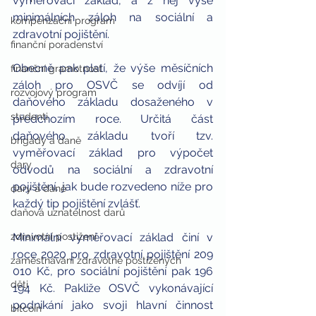
vyměřovací základ, a z něj výše 
minimálních záloh na sociální a 
kompenzační program
zdravotní pojištění.
finanční poradenství
Obecně pak platí, že výše měsíčních 
finanční gramotnost
záloh pro OSVČ se odvíjí od 
rozvojový program
daňového základu dosaženého v 
studenti
předchozím roce. Určitá část 
daňového základu tvoří tzv. 
brigády a daně
vyměřovací základ pro výpočet 
dary
odvodů na sociální a zdravotní 
pojištění, jak bude rozvedeno níže pro 
dary a daně
každý tip pojištění zvlášť.
daňová uznatelnost darů
zdravotní postižení
Minimální vyměřovací základ činí v 
roce 2020 pro zdravotní pojištění 209 
zaměstnávání zdravotně postižených
010 Kč, pro sociální pojištění pak 196 
děti
194 Kč. Pakliže OSVČ vykonávající 
podnikání jako svoji hlavní činnost 
bitcoin