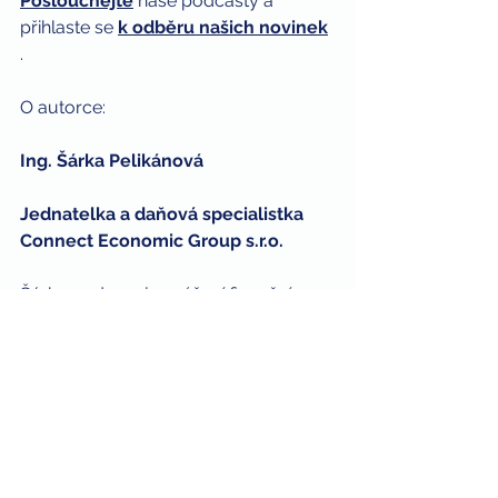
Poslouchejte
naše podcasty a 
přihlaste se
k odběru našich novinek
. 
O autorce: 
Ing. Šárka Pelikánová 
Jednatelka a daňová specialistka 
Connect Economic Group s.r.o.
Šárka podporuje zvýšení finanční 
gramotnosti podnikatelů v ČR 
publikováním odborných článků 
nejen v médiích a v televizi. Vede naše 
oblíbené semináře 
Základy 
účetnictví a daní pro podnikatele
.
 Ve 
22 letech založila CEG a od té doby se 
věnuje jeho rozvoji. Má za sebou také 