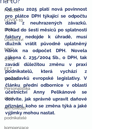
na to?
DPH
Od roku 2025 platí nová povinnost 
Podcast
pro plátce DPH týkající se odpočtu 
COVID-19
daně z neuhrazených závazků. 
Pokud do šesti měsíců po splatnosti 
DPPO
faktury nedojde k úhradě, musí 
Účetnictví
dlužník vrátit původně uplatněný 
NNO
nárok na odpočet DPH. Novela 
zákona č. 235/2004 Sb., o DPH, tak 
S.R.O.
zavádí důležitou změnu v praxi 
EET
podnikatelů, která vychází z 
požadavků evropské legislativy. V 
Umělci
článku přední odbornice v oblasti 
Personalistika
účetnictví Anny Pelikánové se 
daně
dozvíte, jak správně upravit daňové 
přiznání, koho se změna týká a jaké 
nemovitosti
výjimky mohou nastat.
podnikatelé
kompenzace