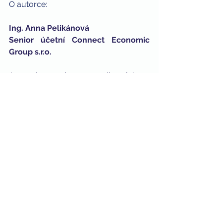
O autorce:
Ing. Anna Pelikánová
Senior účetní Connect Economic 
Group s.r.o.
Anna je uznávanou odbornicí na 
mnohá témata 
vedení účetnictví
 v 
ČR. Je za ní více než dvacetiletá praxe 
z finančního vedení nadnárodních 
korporací i výrobních firem. Jako 
autorka odborných publikací a 
lektorka seminářů na téma 
Účetnictví 
a daně pro nestátní neziskové 
organizace
 vzdělává další 
profesionály v oblasti účetnictví a daní 
v rámci celé ČR. Zodpovídá za 
profesionální služby, které klientům 
poskytujeme, a odborně vede celý 