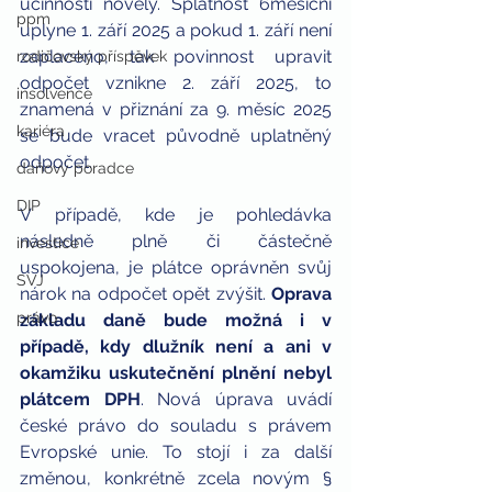
účinnosti novely. Splatnost 6měsíční 
ppm
uplyne 1. září 2025 a pokud 1. září není 
zaplaceno, tak povinnost upravit 
rodičovský příspěvek
odpočet vznikne 2. září 2025, to 
insolvence
znamená v přiznání za 9. měsíc 2025 
kariéra
se bude vracet původně uplatněný 
odpočet. 
daňový poradce
DIP
V případě, kde je pohledávka 
následně plně či částečně 
investice
uspokojena, je plátce oprávněn svůj 
SVJ
nárok na odpočet opět zvýšit. 
Oprava 
právo
základu daně bude možná i v 
případě, kdy dlužník není a ani v 
okamžiku uskutečnění plnění nebyl 
plátcem DPH
. Nová úprava uvádí 
české právo do souladu s právem 
Evropské unie. To stojí i za další 
změnou, konkrétně zcela novým § 