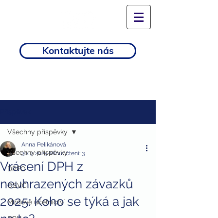
Kontaktujte nás
Příspěvek
Všechny příspěvky
Anna Pelikánová
Všechny příspěvky
30. 7. 2025
Minut čtení: 3
Vrácení DPH z
DPFO
neuhrazených závazků
OSVČ
2025: Koho se týká a jak
Mzdové účetnictví