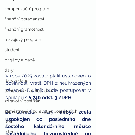
kompenzační program
finanční poradenství
finanční gramotnost
rozvojový program
studenti
brigády a daně
dary
V roce 2025 začalo platit ustanovení o 
dary a daně
povinnosti vrátit DPH z neuhrazených 
závazků. Dlužník bude postupovat v 
daňová uznatelnost darů
souladu s 
§ 74b odst. 3 ZDPH
. 
zdravotní postižení
zaměstnávání zdravotně postižených
Ze závazku, který 
nebyl zcela 
uspokojen do posledního dne 
děti
šestého kalendářního měsíce 
bitcoin
následujícího bezprostředně po 