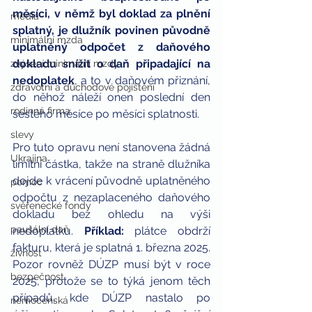
měsíci, v němž byl doklad za plnění 
média
splatný, je dlužník povinen původně 
minimální mzda
uplatněný odpočet z daňového 
dokladu snížit o daň připadající na 
zvýšení minimální mzdy
nedoplatek
, a to v daňovém přiznání, 
zdravotní a důchodové pojištění
do něhož náleží onen poslední den 
rodinná firma
šestého měsíce po měsíci splatnosti. 
slevy
Pro tuto opravu není stanovena žádná 
Ukrajina
limitní částka, takže na straně dlužníka 
dojde k vrácení původně uplatněného 
pomoc
odpočtu z nezaplaceného daňového 
svěřenecké fondy
dokladu bez ohledu na výši 
paušální daň
nedoplatku.
 Příklad:
 plátce obdrží 
fakturu, která je splatná 1. března 2025. 
živnost
Pozor rovněž DÚZP musí být v roce 
bezpečnost
2025, protože se to týká jenom těch 
případů, kde DÚZP nastalo po 
nemocenská