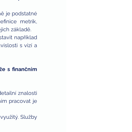
ně je podstatné 
inice metrik, 
jich základě. 
avit například 
losti s vizí a 
e s finančním 
ailní znalosti 
ím pracovat je 
yužitý. Služby 