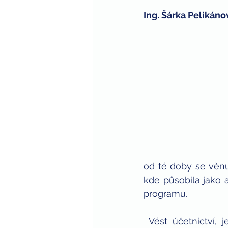
Ing. Šárka Pelikáno
od té doby se věnu
kde působila jako 
programu.
 Vést účetnictví, je pro firmy a řadu podnikatelů zákonná povinnost. Pro náš tým 