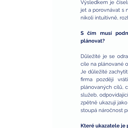
Výsledkem je čísel
jet a porovnávat s 
nikoli intuitivně, ro
S čím musí podni
plánovat?
Důležité je se odra
cíle na plánované o
Je důležité zachyti
firma později vr
plánovaných cílů, c
služeb, odpovídajíc
zpětně ukazují jako
stoupá náročnost př
Které ukazatele je 