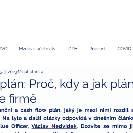
DANĚ ▾
KURZY ▾
ČLÁNKY ▾
KARIÉRA ▾
SVČ
Mzdové účetnictví
DPH
Podcast
COVID-
5. 7. 2023
Minut čtení: 4
EET
Umělci
Personalistika
daně
nemovi
plán: Proč, kdy a jak plá
e firmě
 program
finanční poradenství
finanční gramotnost
anční a cash flow plán, jaký je mezi nimi rozdíl 
 Na tyto a další otázky odpovídá v dnešním článku
dary
dary a daně
daňová uznatelnost darů
zdrav
ue Officer, 
Václav Nedvídek
. Dozvíte se mimo ji