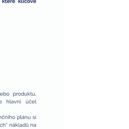
které klíčové 
nebo produktu, 
 hlavní účel 
nčního plánu si 
ích“ nákladů na 