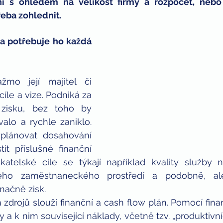
í s ohledem na velikost firmy a rozpočet, nebo 
řeba zohlednit.
ných
děti
bitcoin
 a potřebuje ho každá 
žmo její majitel či 
cíle a vize. Podniká za 
zisku, bez toho by 
alo a rychle zaniklo. 
plánovat dosahování 
tit příslušné finanční 
ikatelské cíle se týkají například kvality služby 
ného zaměstnaneckého prostředí a podobně, ale
načně zisk.
a zdrojů slouží finanční a cash flow plán. Pomocí fina
y a k nim související náklady, včetně tzv. „produktivn