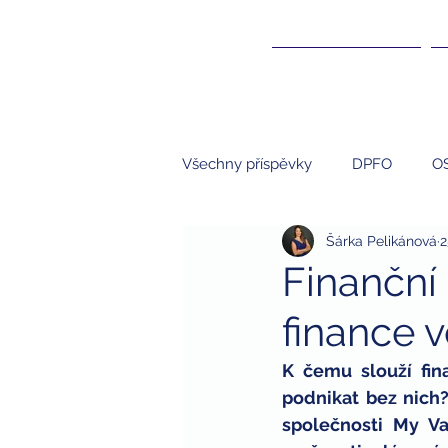
ÚČETNICTVÍ ▾
Všechny příspěvky
DPFO
O
Šárka Pelikánová
2
Účetnictví
NNO
S.R.O.
Finanční 
finance v
kompenzace
kompenzační
K čemu slouží fin
podnikat bez nich?
studenti
brigády a daně
společnosti My Val