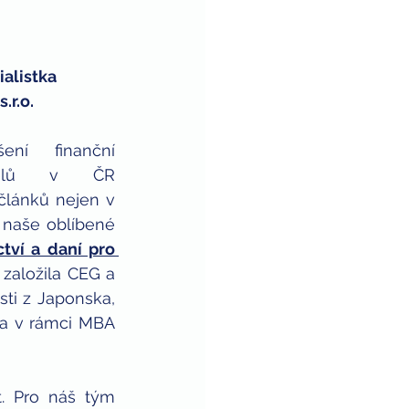
alistka 
.r.o.
ní finanční 
atelů v ČR 
lánků nejen v 
 naše oblíbené 
tví a daní pro 
 založila CEG a 
ti z Japonska, 
la v rámci MBA 