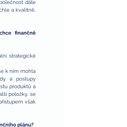
polečnost dále 
hle a kvalitně, 
hce finančně 
ní strategické 
se k nim mohla 
dy a postupy 
stu produktů a 
ší položky, se 
přístupem však 
ančního plánu?