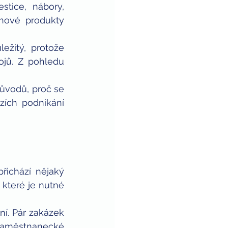
tice, nábory, 
nové produkty 
žitý, protože 
jů. Z pohledu 
ůvodů, proč se 
ích podnikání 
ichází nějaký 
 které je nutné 
ní. Pár zakázek 
zaměstnanecké 