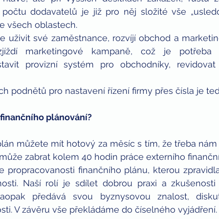
očtu dodavatelů je již pro něj složité vše „usledov
e všech oblastech.
e uživit své zaměstnance, rozvíjí obchod a marketin
jíždí marketingové kampaně, což je potřeba 
tavit provizní systém pro obchodníky, revidovat
 podnětů pro nastavení řízení firmy přes čísla je tedy
finančního plánování? 
lán můžete mít hotový za měsíc s tím, že třeba nám 
 může zabrat kolem 40 hodin práce externího finanční
e propracovanosti finančního plánu, kterou zpravidla 
osti. Naší rolí je sdílet dobrou praxi a zkušenosti
aopak předává svou byznysovou znalost, diskut
ti. V závěru vše překládáme do číselného vyjádření.