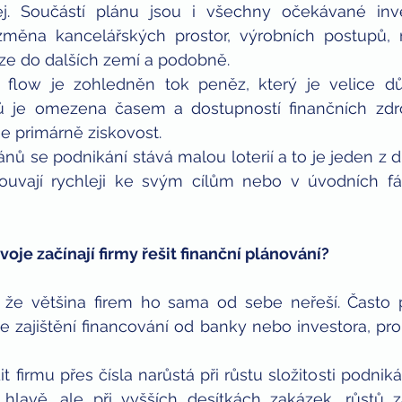
j. Součástí plánu jsou i všechny očekávané inves
změna kancelářských prostor, výrobních postupů, 
ze do dalších zemí a podobně.
 flow je zohledněn tok peněz, který je velice důle
lů je omezena časem a dostupností finančních zdro
e primárně ziskovost.
nů se podnikání stává malou loterií a to je jeden z d
ouvají rychleji ke svým cílům nebo v úvodních fáz
voje začínají firmy řešit finanční plánování?
že většina firem ho sama od sebe neřeší. Často př
 je zajištění financování od banky nebo investora, pro
 firmu přes čísla narůstá při růstu složitosti podniká
 hlavě, ale při vyšších desítkách zakázek, růstů 