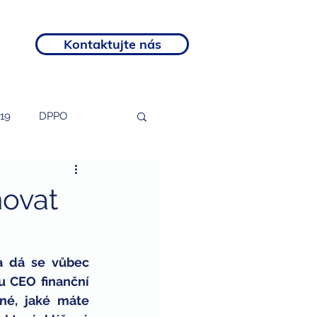
Kontaktujte nás
19
DPPO
tosti
podnikatelé
novat
rozvojový program
a dá se vůbec 
 CEO finanční 
otní postižení
né, jaké máte 