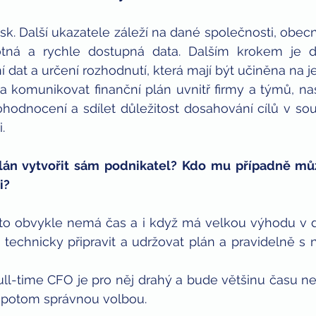
zisk. Další ukazatele záleží na dané společnosti, obec
otná a rychle dostupná data. Dalším krokem je def
 dat a určení rozhodnutí, která mají být učiněna na je
 komunikovat finanční plán uvnitř firmy a týmů, nast
odnocení a sdílet důležitost dosahování cílů v souvis
.
plán vytvořit sám podnikatel? Kdo mu případně můž
i?
to obvykle nemá čas a i když má velkou výhodu v det
technicky připravit a udržovat plán a pravidelně s n
ll-time CFO je pro něj drahý a bude většinu času nev
 potom správnou volbou.