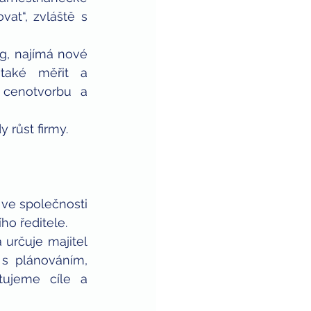
at“, zvláště s 
g, najímá nové 
také měřit a 
 cenotvorbu a 
 růst firmy.
ve společnosti 
ho ředitele.
určuje majitel 
 s plánováním, 
ujeme cíle a 