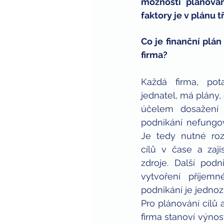
možnosti plánován
faktory je v plánu t
zaměstnávání zdravotně postiže
Co je finanční plán
firma?
Každá firma, pota
jednatel, má plány, 
účelem dosažení 
podnikání nefungov
Je tedy nutné roz
cílů v čase a zajis
zdroje. Další podn
vytvoření příjem
podnikání je jednoz
Pro plánování cílů 
firma stanoví výnos