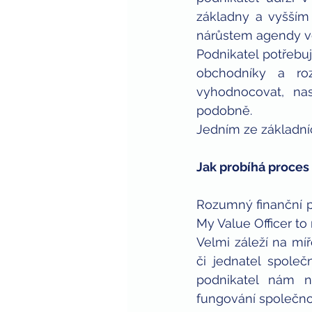
základny a vyšším p
nárůstem agendy v
Podnikatel potřebuj
obchodníky a roz
vyhodnocovat, nas
podobně.
Jedním ze základních
Jak probíhá proces 
Rozumný finanční p
My Value Officer to
Velmi záleží na míř
či jednatel společn
podnikatel nám n
fungování společnos