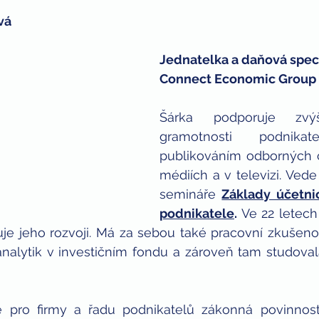
vá 
Jednatelka a daňová speci
Connect Economic Group s
Šárka podporuje zvýše
gramotnosti podnik
publikováním odborných č
médiích a v televizi. Vede
semináře 
Základy účetnic
podnikatele
.
 Ve 22 letech
je jeho rozvoji. Má za sebou také pracovní zkušenos
analytik v investičním fondu a zároveň tam studova