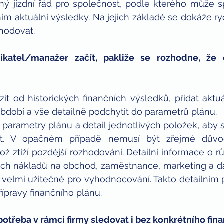
ný jízdní řád pro společnost, podle kterého může s
ním aktuální výsledky. Na jejich základě se dokáže ryc
zhodovat. 
katel/manažer začít, pakliže se rozhodne, že c
zit od historických finančních výsledků, přidat aktuál
bdobí a vše detailně podchytit do parametrů plánu.
t parametry plánu a detail jednotlivých položek, aby 
átit. V opačném případě nemusí být zřejmé důvo
ož ztíží pozdější rozhodování. Detailní informace o rů
ích nákladů na obchod, zaměstnance, marketing a dal
 velmi užitečné pro vyhodnocování. Takto detailním 
ípravy finančního plánu.
potřeba v rámci firmy sledovat i bez konkrétního fin