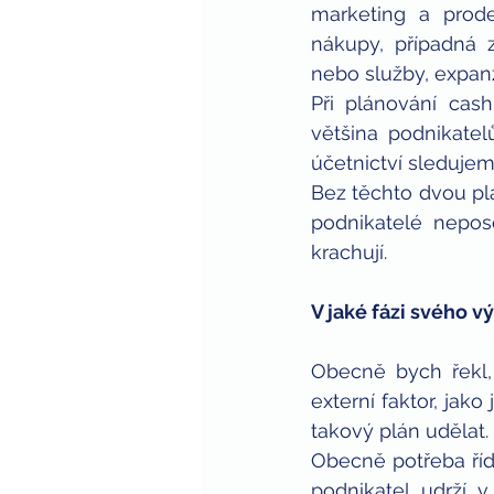
marketing a prode
nákupy, případná 
nebo služby, expan
Při plánování cash
většina podnikate
účetnictví sledujem
Bez těchto dvou plá
podnikatelé nepos
krachují.
V jaké fázi svého vý
Obecně bych řekl, 
externí faktor, jako
takový plán udělat.
Obecně potřeba řídit
podnikatel udrží v