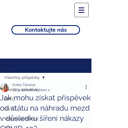
Kontaktujte nás
Příspěvek
Všechny příspěvky
Květa Tůmová
Všechny příspěvky
23. 3. 2020
Minut čtení: 2
Jak mohu získat příspěvek
DPFO
od státu na náhradu mezd
OSVČ
v důsledku šíření nákazy
Mzdové účetnictví