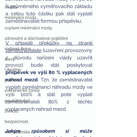
% průměrného vyměřovacího základu 
média
a celou tuto částku pak stát vyplatí 
minimální mzda
zaměstnavateli formou příspěvku.
zvýšení minimální mzdy
zdravotní a důchodové pojištění
V případě překážky na straně 
rodinná firma
zaměstnavatele
 (uzavření provozovny 
z důvodu nařízení vlády uzavřít 
slevy
provoz) bude stát poskytovat 
Ukrajina
příspěvek ve výši 80 % vyplacených 
náhrad mezd
. Tzn. že zaměstnavatel 
pomoc
vyplatí zaměstnanci náhradu mzdy ve 
svěřenecké fondy
výši 100% a stát poté vyplatí 
paušální daň
zaměstnavateli 80% z těchto 
vyplacených náhrad mezd.
živnost
bezpečnost
Jakým způsobem si může 
nemocenská