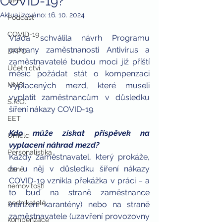
COVID-19?
DPH
Aktualizováno:
16. 10. 2024
Podcast
COVID-19
Vláda schválila návrh Programu 
ochrany zaměstnanosti Antivirus a 
DPPO
zaměstnavatelé budou moci již příští 
Účetnictví
měsíc požádat stát o kompenzaci 
NNO
vyplacených mezd, které museli 
vyplatit zaměstnancům v důsledku 
S.R.O.
šíření nákazy COVID-19. 
EET
Kdo může získat příspěvek na 
Umělci
vyplacení náhrad mezd?
Personalistika
Každý zaměstnavatel, který prokáže, 
že u něj v důsledku šíření nákazy 
daně
COVID-19 vznikla překážka v práci – a 
nemovitosti
to buď na straně zaměstnance 
podnikatelé
(nařízení karantény) nebo na straně 
zaměstnavatele (uzavření provozovny 
kompenzace