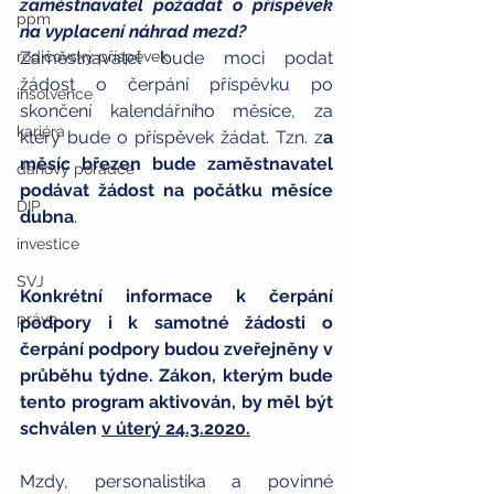
zaměstnavatel požádat o příspěvek 
ppm
na vyplacení náhrad mezd?
rodičovský příspěvek
Zaměstnavatel bude moci podat 
žádost o čerpání příspěvku po 
insolvence
skončení kalendářního měsíce, za 
kariéra
který bude o příspěvek žádat. Tzn. z
a 
měsíc březen bude zaměstnavatel 
daňový poradce
podávat žádost na počátku měsíce 
DIP
dubna
.
investice
SVJ
Konkrétní informace k čerpání 
právo
podpory i k samotné žádosti o 
čerpání podpory budou zveřejněny v 
průběhu týdne. Zákon, kterým bude 
tento program aktivován, by měl být 
schválen 
v úterý 24.3.2020.
Mzdy, personalistika a povinné 