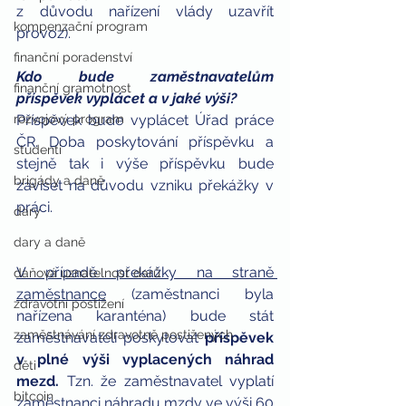
z důvodu nařízení vlády uzavřít 
kompenzační program
provoz).
finanční poradenství
Kdo bude zaměstnavatelům 
finanční gramotnost
příspěvek vyplácet a v jaké výši?
rozvojový program
Příspěvek bude vyplácet Úřad práce 
ČR. Doba poskytování příspěvku a 
studenti
stejně tak i výše příspěvku bude 
brigády a daně
záviset na důvodu vzniku překážky v 
práci.
dary
dary a daně
V případě překážky na straně 
daňová uznatelnost darů
zaměstnance
 (zaměstnanci byla 
zdravotní postižení
nařízena karanténa) bude stát 
zaměstnávání zdravotně postižených
zaměstnavateli poskytovat 
příspěvek 
v plné výši vyplacených náhrad 
děti
mezd.
 Tzn. že zaměstnavatel vyplatí 
bitcoin
zaměstnanci náhradu mzdy ve výši 60 