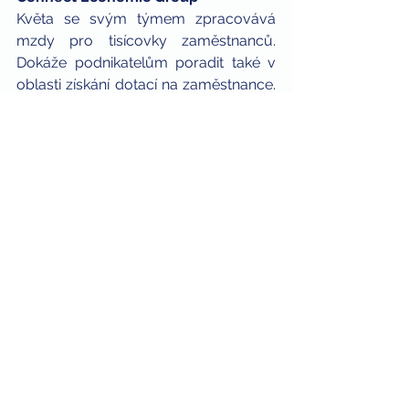
Květa se svým týmem zpracovává 
mzdy pro tisícovky zaměstnanců. 
Dokáže podnikatelům poradit také v 
oblasti získání dotací na zaměstnance. 
V našem týmu je specialistkou na 
zpracování mezd pro osoby se 
zdravotním postižením. Přednáší a 
vede naše semináře a 
Kurzy 
mzdového účetnictví. 
23. 03. 2020
Mzdové účetnictví
COVID-19