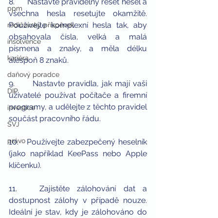
8.      Nastavte pravidelný reset hesel a 
ppm
všechna hesla resetujte okamžitě. 
Používejte komplexní hesla tak, aby 
rodičovský příspěvek
obsahovala čísla, velká a malá 
insolvence
písmena a znaky, a měla délku 
kariéra
alespoň 8 znaků.
daňový poradce
9.      Nastavte pravidla, jak mají vaši 
DIP
uživatelé používat počítače a firemní 
programy, a udělejte z těchto pravidel 
investice
součást pracovního řádu.
SVJ
právo
10.   Používejte zabezpečený heselník 
(jako například KeePass nebo Apple 
klíčenku).
11.   Zajistěte zálohování dat a 
dostupnost zálohy v případě nouze. 
Ideální je stav, kdy je zálohováno do 