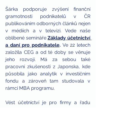
Šárka podporuje zvýšení finanční 
gramotnosti podnikatelů v ČR 
publikováním odborných článků nejen 
v médiích a v televizi. Vede naše 
oblíbené semináře 
Základy účetnictví 
a daní pro podnikatele
.
 Ve 22 letech 
založila CEG a od té doby se věnuje 
jeho rozvoji. Má za sebou také 
pracovní zkušenosti z Japonska, kde 
působila jako analytik v investičním 
fondu a zároveň tam studovala v 
rámci MBA programu.
Vést účetnictví je pro firmy a řadu 
podnikatelů zákonná povinnost. Pro 
náš tým odborníků je to ovšem 
každodenní práce a zároveň koníček. 
Jsme připraveni pomoci i Vám, ať už 