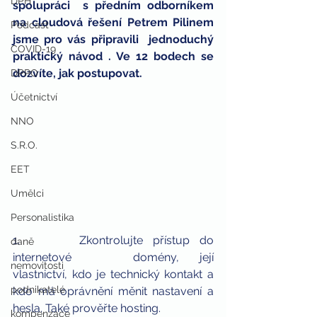
DPH
spolupráci  s předním odborníkem 
na cloudová řešení Petrem Pilinem 
Podcast
jsme pro vás připravili  jednoduchý 
COVID-19
praktický návod . Ve 12 bodech se 
dozvíte, jak postupovat. 
DPPO
Účetnictví
NNO
S.R.O.
EET
Umělci
Personalistika
1.      Zkontrolujte přístup do 
daně
internetové 	domény, její 
nemovitosti
vlastnictví, kdo je technický kontakt a 
podnikatelé
kdo má oprávnění měnit nastavení a 
hesla. Také prověřte hosting.
kompenzace