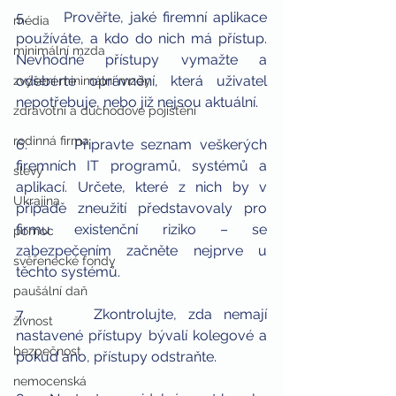
5.      Prověřte, jaké firemní aplikace 
média
používáte, a kdo do nich má přístup. 
minimální mzda
Nevhodné přístupy vymažte a 
odeberte oprávnění, která uživatel 
zvýšení minimální mzdy
nepotřebuje, nebo již nejsou aktuální. 
zdravotní a důchodové pojištění
rodinná firma
6.      Připravte seznam veškerých 
firemních IT programů, systémů a 
slevy
aplikací. Určete, které z nich by v 
Ukrajina
případě zneužití představovaly pro 
firmu existenční riziko – se 
pomoc
zabezpečením začněte nejprve u 
svěřenecké fondy
těchto systémů.
paušální daň
7.      Zkontrolujte, zda nemají 
živnost
nastavené přístupy bývalí kolegové a 
bezpečnost
pokud ano, přístupy odstraňte.
nemocenská