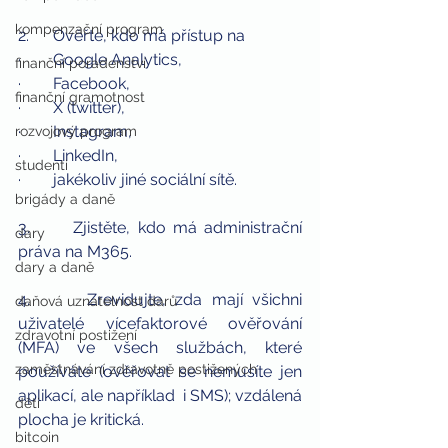
kompenzační program
2.      Ověřte, kdo má přístup na
·        Google Analytics,
finanční poradenství
·        Facebook,
finanční gramotnost
·        X (twitter),
·        Instagram,
rozvojový program
·        LinkedIn,
studenti
·        jakékoliv jiné sociální sítě.
brigády a daně
3.      Zjistěte, kdo má administrační 
dary
práva na M365.
dary a daně
4.      Zrevidujte, zda mají všichni 
daňová uznatelnost darů
uživatelé vícefaktorové ověřování 
zdravotní postižení
(MFA) ve všech službách, které 
zaměstnávání zdravotně postižených
používáte (ověřovat se nemusíte jen 
aplikací, ale například  i SMS); vzdálená 
děti
plocha je kritická.
bitcoin