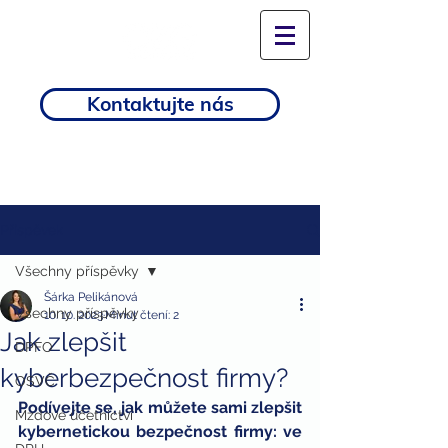
Kontaktujte nás
Příspěvek
Všechny příspěvky
Šárka Pelikánová
Všechny příspěvky
10. 10. 2023
Minut čtení: 2
Jak zlepšit
DPFO
kyberbezpečnost firmy?
OSVČ
Podívejte se, jak můžete sami zlepšit 
Mzdové účetnictví
kybernetickou bezpečnost firmy: ve 