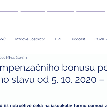
DANĚ ▾
KURZY ▾
ČLÁNKY ▾
KARIÉRA ▾
SVČ
Mzdové účetnictví
DPH
Podcast
COVID-
2020
Minut čtení: 3
EET
Umělci
Personalistika
daně
nemovi
ompenzačního bonusu p
 stavu od 5. 10. 2020 – 4
 program
finanční poradenství
finanční gramotnost
dary
dary a daně
daňová uznatelnost darů
zdrav
ů již netrpělivě čeká na jakoukoliv formu pomoci ze