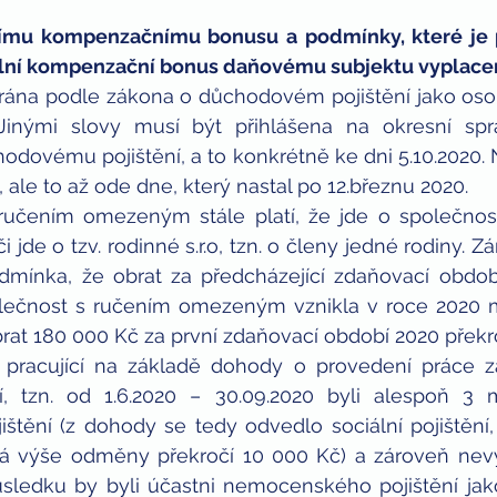
nímu kompenzačnímu bonusu a podmínky, které je po
ální kompenzační bonus daňovému subjektu vyplace
rána podle zákona o důchodovém pojištění jako oso
Jinými slovy musí být přihlášena na okresní sprá
odovému pojištění, a to konkrétně ke dni 5.10.2020.
 ale to až ode dne, který nastal po 12.březnu 2020.
 ručením omezeným stále platí, že jde o společnos
jde o tzv. rodinné s.r.o, tzn. o členy jedné rodiny. Z
mínka, že obrat za předcházející zdaňovací období 
lečnost s ručením omezeným vznikla v roce 2020 mu
rat 180 000 Kč za první zdaňovací období 2020 překro
pracující na základě dohody o provedení práce zas
 tzn. od 1.6.2020 – 30.09.2020 byli alespoň 3 m
tění (z dohody se tedy odvedlo sociální pojištění,
á výše odměny překročí 10 000 Kč) a zároveň nevyk
důsledku by byli účastni nemocenského pojištění jak