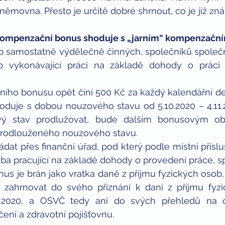
ěmovna. Přesto je určitě dobré shrnout, co je již zn
 kompenzační bonus shoduje s „jarním“ kompenzačn
ob samostatně výdělečně činných, společníků společn
vykonávající práci na základě dohody o práci
ího bonusu opět činí 500 Kč za každý kalendářní d
hoduje s dobou nouzového stavu od 5.10.2020 – 4.11.
ý stav prodlužovat, bude dalším bonusovým ob
prodlouženého nouzového stavu. 
dat přes finanční úřad, pod který podle místní přísluš
ba pracující na základě dohody o provedení práce, s
s je brán jako vratka daně z příjmu fyzických osob, 
 zahrnovat do svého přiznání k dani z příjmu fyzi
 2020, a OSVČ tedy ani do svých přehledů na ok
ení a zdravotní pojišťovnu. 