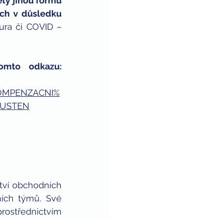
y jinou formu 
ch v důsledku 
ra či COVID – 
Předběžně můžete podat žádost o kompenzační bonus na tomto odkazu: 
KOMPENZACNI%
PUSTEN
tví obchodních 
ích týmů. Své 
znalosti a dlouholeté zkušenosti předává jako uznávaný lektor prostřednictvím 