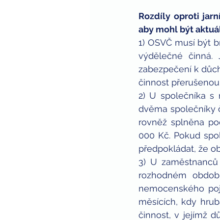
Rozdíly oproti jar
aby mohl být aktu
1) OSVČ musí být b
výdělečné činná. 
zabezpečení k důch
činnost přerušenou,
2) U společníka s
dvěma společníky či 
rovněž splněna pod
000 Kč. Pokud spo
předpokládat, že ob
3) U zaměstnanců 
rozhodném období,
nemocenského pojiš
měsících, kdy hrub
činnost, v jejímž 