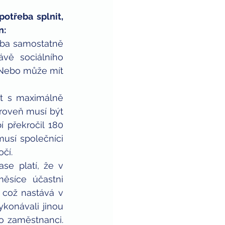
třeba splnit, 
n:
ba samostatně 
vě sociálního 
 Nebo může mít 
t s maximálně 
ároveň musí být 
překročil 180 
sí společníci 
čí. 
e platí, že v 
ěsíce účastni 
 což nastává v 
onávali jinou 
o zaměstnanci. 