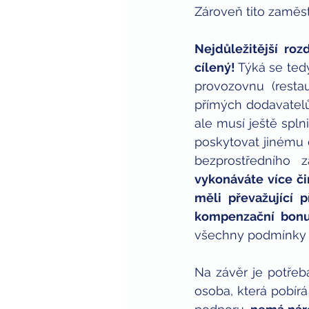
Zároveň tito zaměst
Nejdůležitější roz
cílený! 
Týká se ted
provozovnu (restau
přímých dodavatelů 
ale musí ještě spl
poskytovat jinému o
bezprostředního z
vykonáváte více či
měli převažující p
kompenzační bonu
všechny podmínky 
Na závěr je potře
osoba, která pobírá