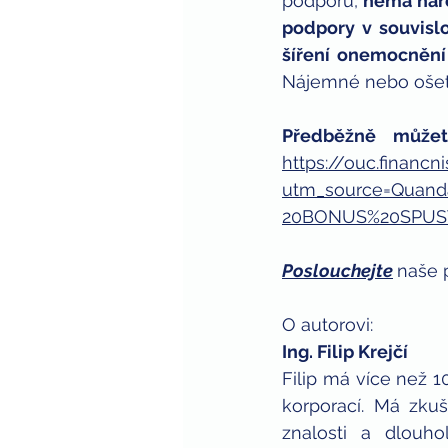
podporu, 
nemá náro
podpory v souvisl
šíření onemocněn
Nájemné nebo ošetř
https://ouc.financ
utm_source=Quan
20BONUS%20SPUS
Poslouchejte
naše 
O autorovi:
Ing. Filip Krejčí 
Filip má více než 1
korporací. Má zku