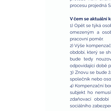
procesu projedná Sn
V čem se aktuální
1) Opět se týká os
omezeným a osob 
pracovní poměr. 
2) Výše kompenzačn
období, který se s
bude tedy nouzov
odpovídající době 
3) Znovu se bude žá
společník nebo oso
4) Kompenzační bonu
subjekt ho nemusí
zdaňovací období
sociálního zabezpeč