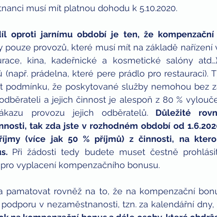
nanci musí mít platnou dohodu k 5.10.2020.
díl oproti jarnímu období je ten, že kompenzační 
y pouze provozů, které musí mít na základě nařízení 
race, kina, kadeřnické a kosmetické salóny atd…) 
(např. prádelna, které pere prádlo pro restauraci). Ti
nit podmínku, že poskytované služby nemohou bez zá
dběrateli a jejich činnost je alespoň z 80 % vylouč
ákazu provozu jejich odběratelů.
 Důležité rovn
nnosti, tak zda jste v rozhodném období od 1.6.202
říjmy (více jak 50 % příjmů) z činnosti, na ktero
s. 
Při žádosti tedy budete muset čestně prohlásit
pro vyplacení kompenzačního bonusu.
ba pamatovat rovněž na to, že na kompenzační bon
 podporu v nezaměstnanosti, tzn. za kalendářní dny, z