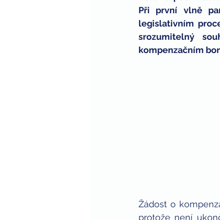
Při první vlně p
zaměstnávání zdravotně postiže
legislativním pro
srozumitelný sou
kompenzačním bonu
Žádost o kompenzač
protože není ukonč