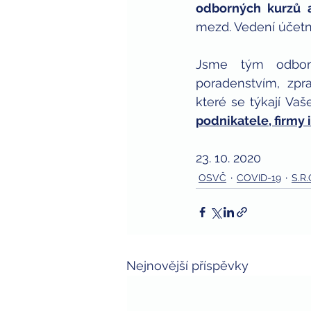
odborných kurzů 
mezd. Vedení účetni
Jsme tým odborn
poradenstvím, zpra
které se týkají Vaš
podnikatele, firmy
23. 10. 2020
OSVČ
COVID-19
S.R.
Nejnovější příspěvky