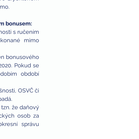
ámo.
ím bonusem:
osti s ručením 
 konané mimo 
en bonusového 
2020. Pokud se 
dobím období 
nosti, OSVČ či 
padá. 
tzn. že daňový 
ckých osob za 
resní správu 