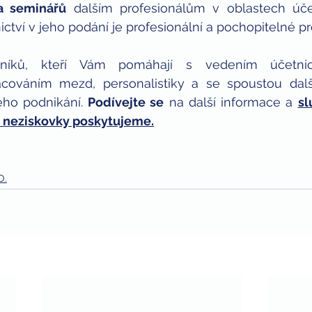
a seminářů
 dalším profesionálům v oblastech účetn
ctví v jeho podání je profesionální a pochopitelné pr
íků, kteří Vám pomáhají s vedením účetnict
cováním mezd, personalistiky a se spoustou dalších
eho podnikání. 
Podívejte se
 na další informace a 
sl
 i neziskovky poskytujeme.
O.