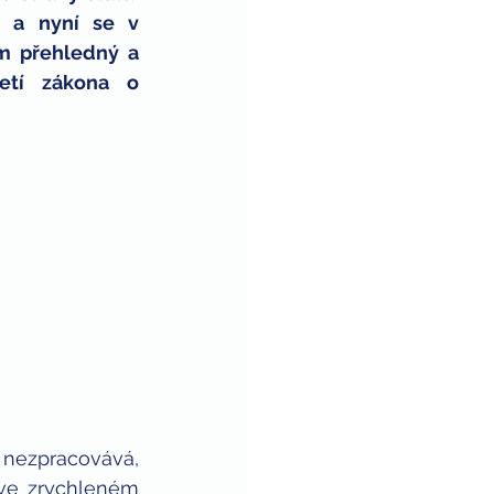
 a nyní se v 
m přehledný a 
etí zákona o 
nezpracovává, 
ve zrychleném 