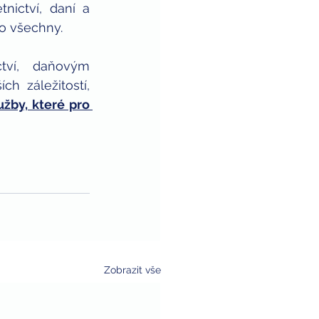
ictví, daní a 
o všechny. 
ví, daňovým 
 záležitostí, 
užby, které pro 
Zobrazit vše