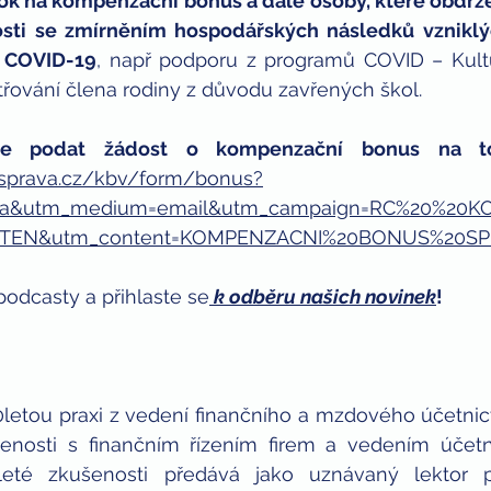
k na kompenzační bonus a dále osoby, které obdržel
osti se zmírněním hospodářských následků vzniklý
í COVID-19
, např podporu z programů COVID – Kultu
ování člena rodiny z důvodu zavřených škol.
nisprava.cz/kbv/form/bonus?
da&utm_medium=email&utm_campaign=RC%20%20
TEN&utm_content=KOMPENZACNI%20BONUS%20S
podcasty a přihlaste se
k odběru našich novinek
!
0letou praxi z vedení finančního a mzdového účetnic
šenosti s finančním řízením firem a vedením účetn