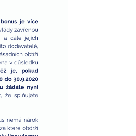
bonus je více 
vlády zavřenou 
a dále jejich 
to dodavatelé, 
sadních obtíží 
ena v důsledku 
ěž je, pokud 
0 do 30.9.2020 
u žádáte nyní 
, že splňujete 
us nemá nárok 
a které obdrží 