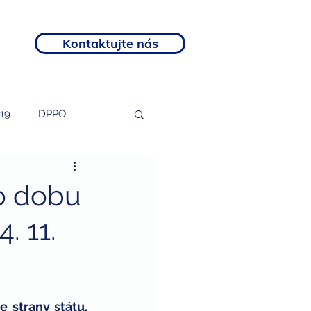
Kontaktujte nás
19
DPPO
tosti
podnikatelé
o dobu
. 11.
rozvojový program
otní postižení
 strany státu. 