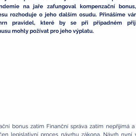
andemie na jaře zafungoval kompenzační bonus,
ných
děti
bitcoin
cesu rozhoduje o jeho dalším osudu. Přinášíme vá
hrn pravidel, které by se při případném přij
su mohly požívat pro jeho výplatu.
ní bonus zatím Finanční správa zatím nepřijímá a 
en legislativní proces návrhu zákona. Návrh nyní 