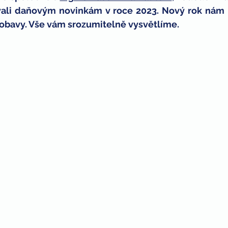
vali daňovým novinkám v roce 2023. Nový rok nám 
ných
děti
bitcoin
obavy. Vše vám srozumitelně vysvětlíme.