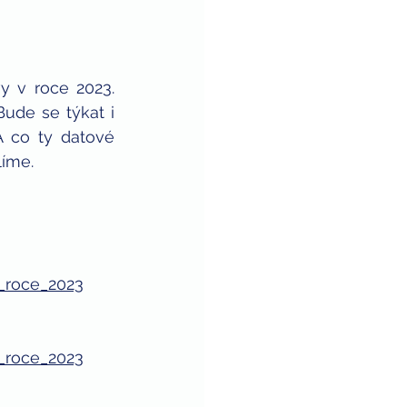
 v roce 2023. 
de se týkat i 
 co ty datové 
líme.
v_roce_2023
v_roce_2023