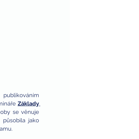
publikováním 
mináře 
Základy 
doby se věnuje 
působila jako 
ramu.