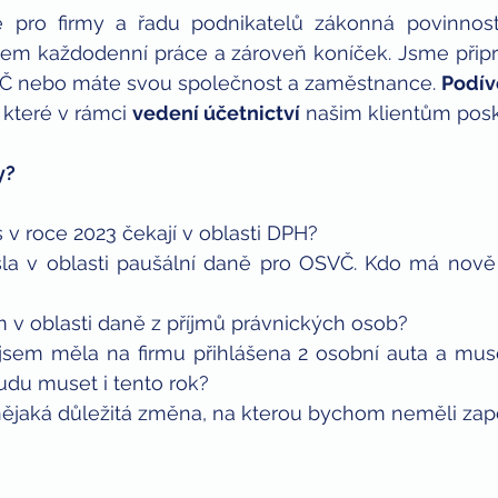
šem každodenní práce a zároveň koníček. Jsme připr
VČ nebo máte svou společnost a zaměstnance. 
Podív
 které v rámci 
vedení účetnictví
 našim klientům pos
y?
s v roce 2023 čekají v oblasti DPH?
šla v oblasti paušální daně pro OSVČ. Kdo má nově 
 v oblasti daně z příjmů právnických osob?
jsem měla na firmu přihlášena 2 osobní auta a muse
 Budu muset i tento rok?
 nějaká důležitá změna, na kterou bychom neměli z