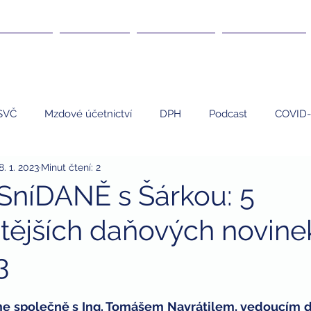
DANĚ ▾
KURZY ▾
ČLÁNKY ▾
KARIÉRA ▾
SVČ
Mzdové účetnictví
DPH
Podcast
COVID-
8. 1. 2023
Minut čtení: 2
EET
Umělci
Personalistika
daně
nemovi
SníDANĚ s Šárkou: 5
itějších daňových novine
 program
finanční poradenství
finanční gramotnost
3
dary
dary a daně
daňová uznatelnost darů
zdrav
e společně s 
Ing. Tomášem Navrátilem
, vedoucím 