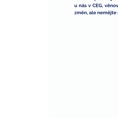
u nás v CEG, věno
zaměstnávání zdravotně postiže
změn, ale nemějte 