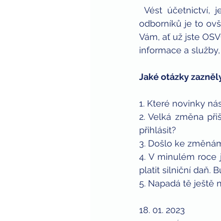
 Vést účetnictví, je pro firmy a řadu podnikatelů zákonná povinnost. Pro náš tým 
odborníků je to ov
Vám, ať už jste OS
informace a služby,
Jaké otázky zazněl
1. Které novinky ná
2. Velká změna při
přihlásit?
3. Došlo ke změnám
4. V minulém roce 
platit silniční daň.
5. Napadá tě ještě
18. 01. 2023