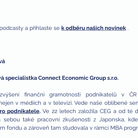
podcasty a přihlaste se 
k odběru našich novinek
 . 
vá 
á specialistka Connect Economic Group s.r.o.
zvýšení finanční gramotnosti podnikatelů v ČR 
ejen v médiích a v televizi. Vede naše oblíbené se
pro podnikatele
.
 Ve 22 letech založila CEG a od té 
a sebou také pracovní zkušenosti z Japonska, kde 
čním fondu a zároveň tam studovala v rámci MBA prog