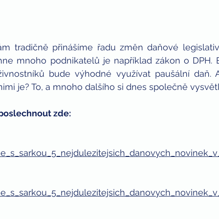
 tradičně přinášíme řadu změn daňové legislativy
hne mnoho podnikatelů je například zákon o DPH. Bu
živnostníků bude výhodné využívat paušální daň. A
nimi je? To, a mnoho dalšího si dnes společně vysvět
poslechnout zde:
dane_s_sarkou_5_nejdulezitejsich_danovych_novinek_
dane_s_sarkou_5_nejdulezitejsich_danovych_novinek_