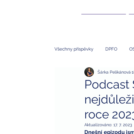
ÚČETNICTVÍ ▾
Všechny příspěvky
DPFO
O
Šárka Pelikánová
1
Účetnictví
NNO
S.R.O.
Podcast 
nejdůlež
kompenzace
kompenzační
roce 202
studenti
brigády a daně
Aktualizováno:
17. 7. 2023
Dnešní epizodu jsm