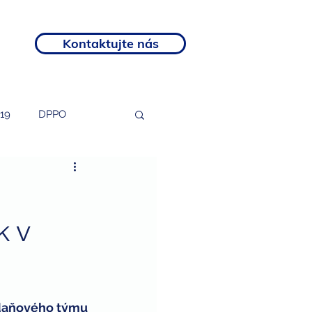
Kontaktujte nás
19
DPPO
tosti
podnikatelé
k v
rozvojový program
otní postižení
daňového týmu 