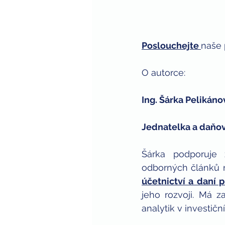
Poslouchejte
naše 
O autorce: 
Ing. Šárka Pelikáno
Jednatelka a daňov
Šárka podporuje 
odborných článků n
účetnictví a daní 
jeho rozvoji. Má z
analytik v investi