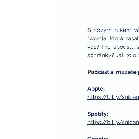
S novým rokem vám
Novela, která zasá
vás? Pro spoustu 
schránky? Jak to s 
Podcast si můžete 
Apple:
https://bit.ly/sni
Spotify:
https://bit.ly/sni
Google: