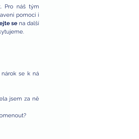
aveni pomoci i 
ejte se
 na další 
kytujeme.
nárok se k ná 
la jsem za ně 
apomenout?