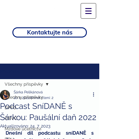
Kontaktujte nás
Příspěvek
Všechny příspěvky
Šárka Pelikánová
Všechny příspěvky
10. 1. 2022
Minut čtení: 2
Podcast SníDANĚ s
DPFO
Šárkou: Paušální daň 2022
OSVČ
Aktualizováno:
24. 7. 2023
Mzdové účetnictví
Dnešní díl podcastu sníDANĚ s 