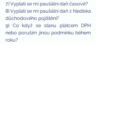
7) Vyplatí se mi paušální daň časově?
8) Vyplatí se mi paušální daň z hlediska 
důchodového pojištění?
9) Co když se stanu plátcem DPH 
nebo poruším jinou podmínku během 
roku?
10) Jak se mohu přihlásit k paušální 
dani?
10. 01. 2022
Podcast
DPFO
OSVČ