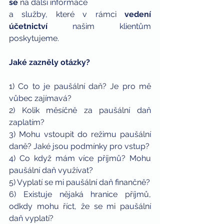
se
 na další informace 
a služby, které v rámci 
vedení 
účetnictví
 našim klientům 
poskytujeme.
Jaké zazněly otázky?
1) Co to je paušální daň? Je pro mě 
vůbec zajímavá?
2) Kolik měsíčně za paušální daň 
zaplatím?
3) Mohu vstoupit do režimu paušální 
daně? Jaké jsou podmínky pro vstup?
4) Co když mám více příjmů? Mohu 
paušální daň využívat?
5) Vyplatí se mi paušální daň finančně?
6) Existuje nějaká hranice příjmů, 
odkdy mohu říct, že se mi paušální 
daň vyplatí?