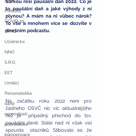
DPH
Šárkou řeší paušální daň 2022. Co je 
to paušální daň a jaké výhody z ní 
Podcast
plynou? A mám na ni vůbec nárok? 
COVID-19
To vše a mnohem více se dozvíte v 
dnešním podcastu.
DPPO
Účetnictví
NNO
S.R.O.
EET
Umělci
Personalistika
Na začátku roku 2022 není pro 
daně
žádného OSVČ nic víc aktuálnějšího 
nemovitosti
než je  případný přechod do tzv. 
paušální daně. Stále nad ní však visí 
podnikatelé
spousta  otazníků. Slibovalo se, že 
kompenzace