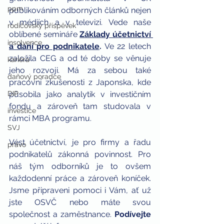
ppm
publikováním odborných článků nejen 
v médiích a v televizi. Vede naše 
rodičovský příspěvek
oblíbené semináře 
Základy účetnictví 
insolvence
a daní pro podnikatele
.
 Ve 22 letech 
založila CEG a od té doby se věnuje 
kariéra
jeho rozvoji. Má za sebou také 
daňový poradce
pracovní zkušenosti z Japonska, kde 
působila jako analytik v investičním 
DIP
fondu a zároveň tam studovala v 
investice
rámci MBA programu.
SVJ
Vést účetnictví, je pro firmy a řadu 
právo
podnikatelů zákonná povinnost. Pro 
náš tým odborníků je to ovšem 
každodenní práce a zároveň koníček. 
Jsme připraveni pomoci i Vám, ať už 
jste OSVČ nebo máte svou 
společnost a zaměstnance. 
Podívejte 