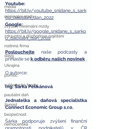
Youtube: 
média
https://bit.ly/youtube_snidane_s_sark
minimální mzda
ou_pausalni_dan_2022
Google: 
zvýšení minimální mzdy
https://bit.ly/google_snidane_s_sarko
zdravotní a důchodové pojištění
u_pausalni_dan_2022
rodinná firma
Poslouchejte
naše podcasty a 
slevy
přihlaste se
k odběru našich novinek
 . 
Ukrajina
O autorce: 
pomoc
svěřenecké fondy
Ing. Šárka Pelikánová 
paušální daň
Jednatelka a daňová specialistka 
živnost
Connect Economic Group s.r.o.
bezpečnost
Šárka podporuje zvýšení finanční 
nemocenská
gramotnosti podnikatelů v ČR 