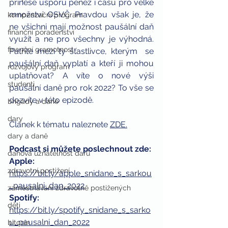
přinese úsporu peněz i času pro velké  
množství OSVČ. Pravdou však je, že 
kompenzační program
ne všichni mají možnost paušální daň  
finanční poradenství
využít a ne pro všechny je výhodná. 
finanční gramotnost
Patříte mezi ty šťastlivce, kterým  se 
paušální daň vyplatí a kteří ji mohou 
rozvojový program
uplatňovat? A víte o nové výši  
studenti
paušální daně pro rok 2022? To vše se 
dozvíte v této epizodě.
brigády a daně
dary
Článek k tématu naleznete 
ZDE.
dary a daně
Podcast si můžete poslechnout zde:
daňová uznatelnost darů
Apple: 
zdravotní postižení
https://bit.ly/apple_snidane_s_sarkou
_pausalni_dan_2022
zaměstnávání zdravotně postižených
Spotify: 
děti
https://bit.ly/spotify_snidane_s_sarko
u_pausalni_dan_2022
bitcoin