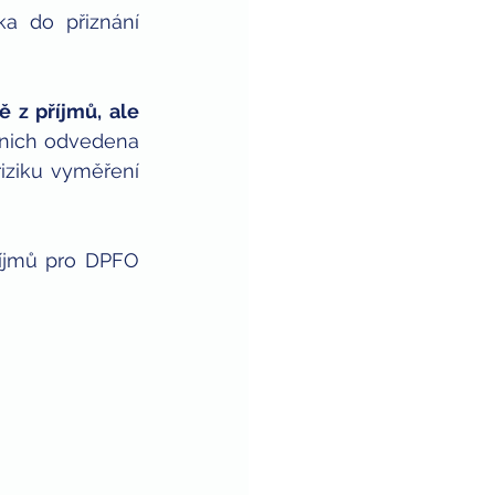
a do přiznání 
z příjmů, ale 
 nich odvedena 
iziku vyměření 
říjmů pro DPFO 