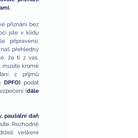
ami.
é přiznání bez 
ci jste v klidu 
e připraveno. 
náš přehledný 
 že ti z vás, 
, musíte kromě 
ani z příjmů 
n DPFO) 
podat 
bezpečení (
dále 
. paušální daň 
síte. Rozhodně 
rželi veškeré 