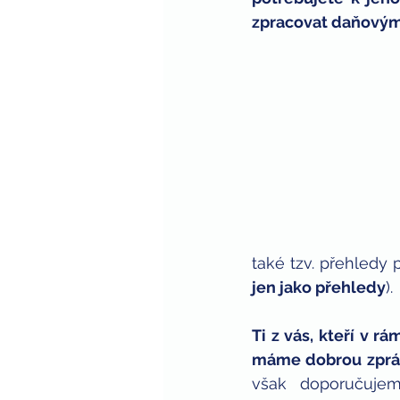
zpracovat daňovým 
zaměstnávání zdravotně postiže
také tzv. přehledy 
jen jako přehledy
).
Ti z vás, kteří v r
máme dobrou zprá
však doporučujeme