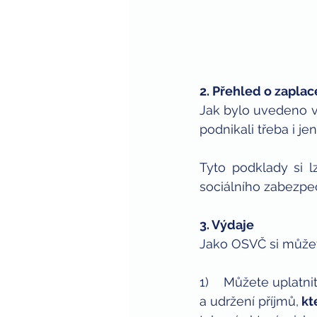
2. Přehled o zaplac
Jak bylo uvedeno vý
podnikali třeba i je
Tyto podklady si l
sociálního zabezpe
3. Výdaje
Jako OSVČ si můžet
1)    Můžete uplatnit
a udržení příjmů,
 k