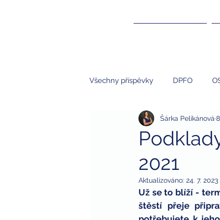
ÚČETNICTVÍ ▾
Všechny příspěvky
DPFO
O
Šárka Pelikánová
8
Účetnictví
NNO
S.R.O.
Podklady
2021
kompenzace
kompenzační
Aktualizováno:
24. 7. 2023
Už se to blíží - te
studenti
brigády a daně
štěstí přeje přip
potřebujete k jeho