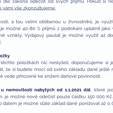
e dle zákona odečíst od svých příjmů. Pokud si nejst
 s vámi vše zkonzultujeme
.
stí, a tou velmi oblíbenou u živnostníků, je využít
je možné 40-80 % příjmů z podnikání uplatnit jako v
ně vznikly. Výdajový paušál je možné využít až do
.
ložky
těchto položkách nic neslyšeli, doporučujeme si je v
át, že si budete moci od svého základu daně ještě n
ě vede přirozeně ke snížení daňové povinnosti.
u nemovitostí nabytých od 1.1.2021 dál
, které js
, je možné nově odečíst pouze částku 150 000 Kč. 
o datem je možné stále základ daně ponižovat až o 