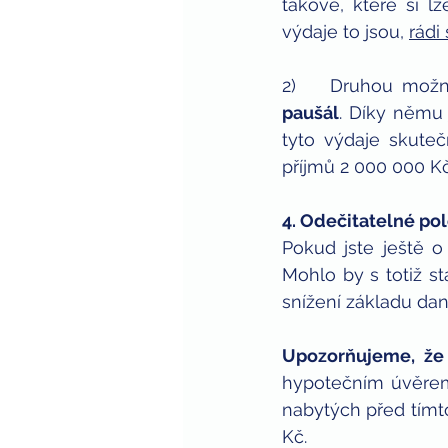
takové, které si lz
výdaje to jsou, 
rádi
2)    Druhou možno
paušál
. Díky němu 
tyto výdaje skuteč
příjmů 2 000 000 Kč
4. Odečitatelné po
Pokud jste ještě o 
Mohlo by s totiž st
snížení základu dan
Upozorňujeme, že 
hypotečním úvěrem
nabytých před tímt
Kč.