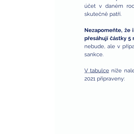
účet v daném roce
skutečně patří.
Nezapomeňte, že i 
přesáhují částky 5 
nebude, ale v přípa
sankce.
V tabulce
 níže nal
2021 připraveny: