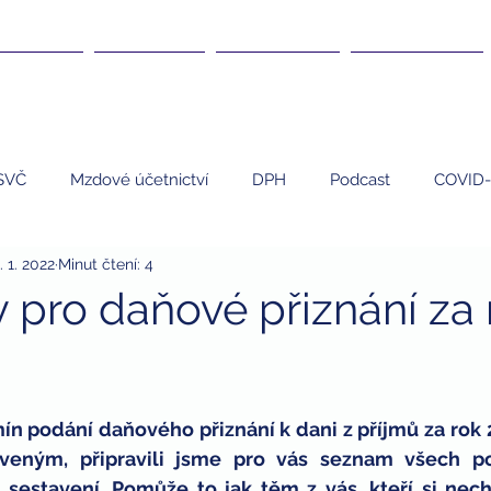
DANĚ ▾
KURZY ▾
ČLÁNKY ▾
KARIÉRA ▾
SVČ
Mzdové účetnictví
DPH
Podcast
COVID-
. 1. 2022
Minut čtení: 4
EET
Umělci
Personalistika
daně
nemovi
 pro daňové přiznání za 
 program
finanční poradenství
finanční gramotnost
rmín podání daňového přiznání k dani z příjmů za rok 2
dary
dary a daně
daňová uznatelnost darů
zdrav
raveným, připravili jsme pro vás seznam všech po
 sestavení. Pomůže to jak těm z vás, kteří si nech