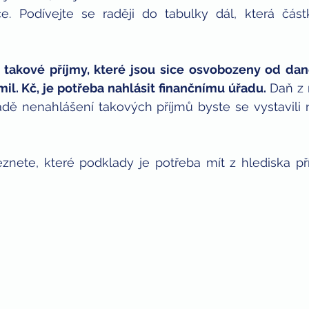
. Podívejte se raději do tabulky dál, která částk
takové příjmy, které jsou sice osvobozeny od daně 
mil. Kč, je potřeba nahlásit finančnímu úřadu.
 Daň z
dě nenahlášení takových příjmů byste se vystavili r
eznete, které podklady je potřeba mít z hlediska p