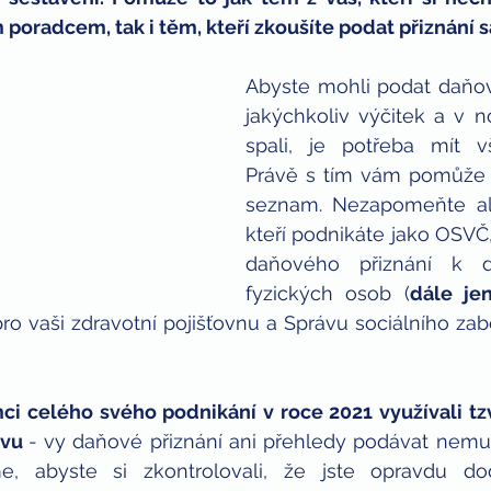
poradcem, tak i těm, kteří zkoušíte podat přiznání s
ných
děti
bitcoin
Abyste mohli podat daňov
jakýchkoliv výčitek a v no
spali, je potřeba mít vš
Právě s tím vám pomůže 
seznam. Nezapomeňte ale,
kteří podnikáte jako OSVČ
daňového přiznání k d
fyzických osob (
dále je
pro vaši zdravotní pojišťovnu a Správu sociálního za
ámci celého svého podnikání v roce 2021 využívali tzv
vu 
- vy daňové přiznání ani přehledy podávat nemu
, abyste si zkontrolovali, že jste opravdu dod