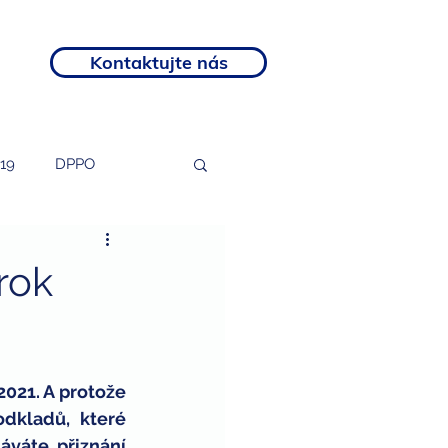
Kontaktujte nás
19
DPPO
tosti
podnikatelé
rok
rozvojový program
021. A protože 
otní postižení
dkladů, které 
áváte přiznání 