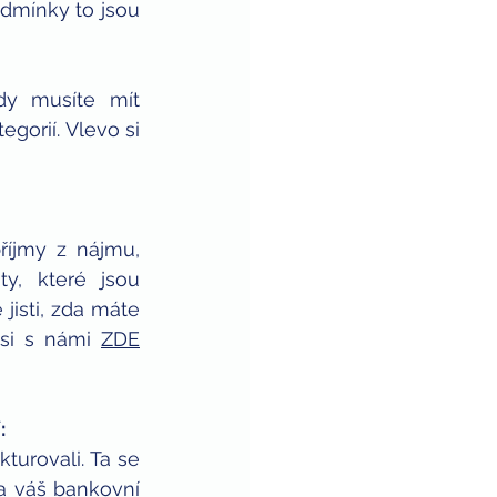
dmínky to jsou 
y musíte mít 
orií. Vlevo si 
íjmy z nájmu, 
y, které jsou 
isti, zda máte 
si s námi 
ZDE
:
urovali. Ta se 
a váš bankovní 