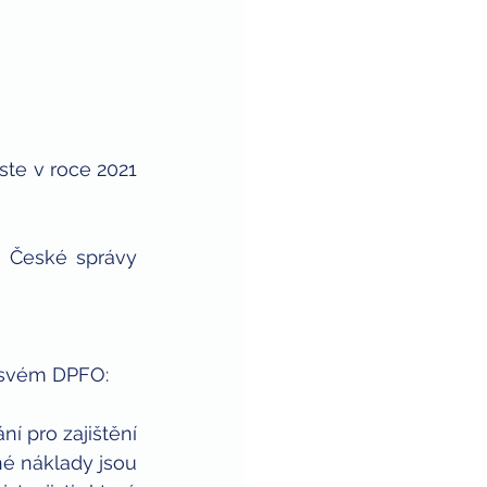
ste v roce 2021 
 České správy 
e svém DPFO:
í pro zajištění 
é náklady jsou 