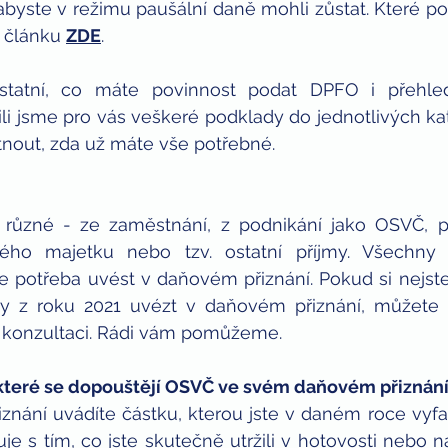
byste v režimu paušální daně mohli zůstat. Které po
 článku 
ZDE
.
tatní, co máte povinnost podat DPFO i přehled
li jsme pro vás veškeré podklady do jednotlivých kateg
nout, zda už máte vše potřebné.
 různé - ze zaměstnání, z podnikání jako OSVČ, př
vého majetku nebo tzv. ostatní příjmy. Všechny t
potřeba uvést v daňovém přiznání. Pokud si nejste j
my z roku 2021 uvézt v daňovém přiznání, můžete 
 konzultaci. Rádi vám pomůžeme.
 které se dopouštějí OSVČ ve svém daňovém přiznání
iznání uvádíte částku, kterou jste v daném roce vyfakt
e s tím, co jste skutečně utržili v hotovosti nebo n