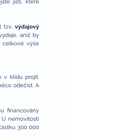
e jisti, které 
 tzv. 
výdajový 
ýdaje, aniž by 
 celkové výše 
 klidu projít. 
ěco odečíst. A 
ou financovány 
U nemovitostí 
částku 300 000 