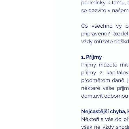
podmínky k tomu, a
se dozvíte v našem
Co všechno vy os
připraveno? Rozděli
vždy můžete odškrt
1. Příjmy
Příjmy můžete mít
příjmy z kapitálo
předmětem daně, je 
některé vaše příj
domluvit odbornou
Nejčastější chyba,
Někteří s vás do př
však ne vždy shoduj