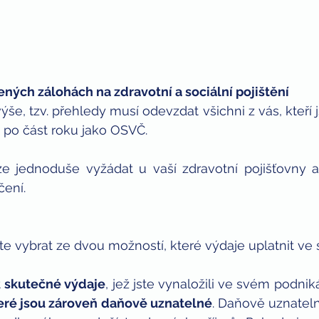
ených zálohách na zdravotní a sociální pojištění 
še, tzv. přehledy musí odevzdat všichni z vás, kteří j
n po část roku jako OSVČ.
ze jednoduše vyžádat u vaší zdravotní pojišťovny a
čení.
e vybrat ze dvou možností, které výdaje uplatnit v
 
skutečné výdaje
, jež jste vynaložili ve svém podnikán
teré jsou zároveň daňově uznatelné
. Daňově uznateln