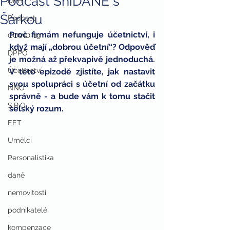
Podcast SníDANĚ s
DPH
Šárkou
Podcast
Proč firmám nefunguje účetnictví, i 
COVID-19
když mají „dobrou účetní“? Odpověď 
DPPO
je možná až překvapivě jednoduchá. 
Účetnictví
V této epizodě zjistíte, jak nastavit 
svou spolupráci s účetní od začátku 
NNO
správně - a bude vám k tomu stačit 
S.R.O.
selský rozum.
EET
Umělci
Personalistika
daně
nemovitosti
podnikatelé
kompenzace