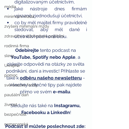
digitalizovaným účetnictvím, 
média
jaké nástroje dnes firmám 
výrazně zjednodušují účetnictví, 
minimální mzda
co by měl majitel firmy pravidelně 
zvýšení minimální mzdy
sledovat, aby měl daně i 
zdravotní a důchodové pojištění
účetnictví pod kontrolou.
rodinná firma
Odebírejte
 tento podcast na 
slevy
YouTube, Spotify nebo Apple
, a 
získejte odpovědi na otázky ze světa 
Ukrajina
podnikání, daní a investic! Přihlaste se 
pomoc
také k 
odběru našeho newsletteru
 - 
všechny užitečné tipy pak najdete 
svěřenecké fondy
přímo ve svém 
e-mailu
. 
paušální daň
živnost
Sledujte nás také na 
Instagramu, 
Facebooku a LinkedIn
!
bezpečnost
nemocenská
Podcast si můžete poslechnout zde: