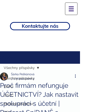
Kontaktujte nás
Příspěvek
Všechny příspěvky
Šárka Pelikánová
Všechny příspěvky
7. 1.
Minut čtení: 2
Proč firmám nefunguje
DPFO
ÚČETNICTVÍ? Jak nastavit
OSVČ
spolupráci s účetní |
Mzdové účetnictví