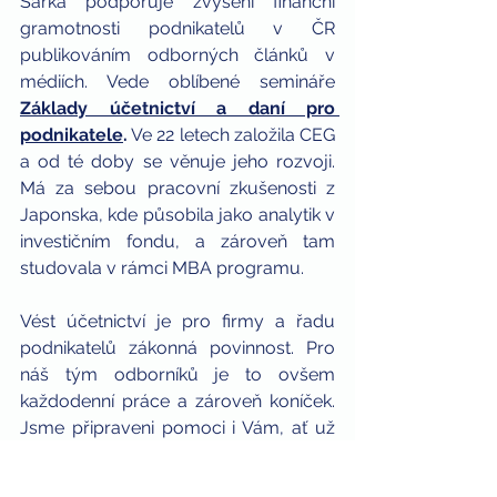
Šárka podporuje zvýšení finanční 
gramotnosti podnikatelů v ČR 
publikováním odborných článků v 
médiích. Vede oblíbené semináře 
Základy účetnictví a daní pro 
podnikatele
.
 Ve 22 letech založila CEG 
a od té doby se věnuje jeho rozvoji. 
Má za sebou pracovní zkušenosti z 
Japonska, kde působila jako analytik v 
investičním fondu, a zároveň tam 
studovala v rámci MBA programu.
Vést účetnictví je pro firmy a řadu 
podnikatelů zákonná povinnost. Pro 
náš tým odborníků je to ovšem 
každodenní práce a zároveň koníček. 
Jsme připraveni pomoci i Vám, ať už 
jste OSVČ, nebo máte svou 
společnost a zaměstnance. 
Podívejte 