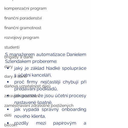
kompenzační program
finanční poradenství
finanční gramotnost
rozvojový program
studenti
S manažerem automatizace Danielem 
brigády a daně
Szlendakem probereme: 
dary
jaký je základ hladké spolupráce 
s účetní kanceláří, 
dary a daně
proč firmy nejčastěji chybují při 
daňová uznatelnost darů
předávání podkladů, 
jak poznat, že jsou účetní procesy 
zdravotní postižení
nastavené špatně, 
zaměstnávání zdravotně postižených
jak vypadá správný onboarding 
děti
nového klienta, 
rozdíly mezi papírovým a 
bitcoin