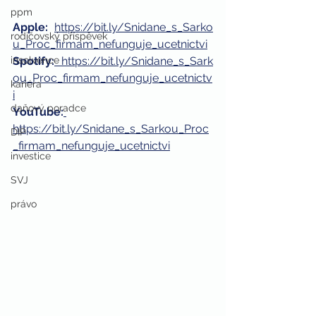
ppm
Apple: 
https://bit.ly/Snidane_s_Sarko
rodičovský příspěvek
u_Proc_firmam_nefunguje_ucetnictvi
insolvence
Spotify:
https://bit.ly/Snidane_s_Sark
ou_Proc_firmam_nefunguje_ucetnictv
kariéra
i
daňový poradce
YouTube:
https://bit.ly/Snidane_s_Sarkou_Proc
DIP
_firmam_nefunguje_ucetnictvi
investice
SVJ
právo