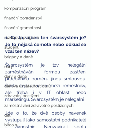
kompenzační program
finanční poradenství
finanční gramotnost
1. Co to vůbec ten švarcsystém je? 
rozvojový program
Je to nějaká černota nebo odkud se 
studenti
vzal ten název?
brigády a daně
Švarcsystém je tzv. nelegální 
dary
zaměstnávání formou zastření 
dary a daně
pracovního poměru jinou smlouvou. 
Často byl odhalen mezi řemeslníky, 
daňová uznatelnost darů
ale třeba i v IT oblasti nebo 
zdravotní postižení
marketingu. Švarcsystém je nelegální. 
zaměstnávání zdravotně postižených
Jde o to, že dvě osoby navenek 
děti
vystupují jako samostatní podnikatelé 
bitcoin
– živnostníci. Neuzavírají spolu 