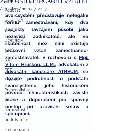
zaměstnaneckém vztahu
DPH
Aktualizováno:
17. 7. 2023
Podcast
Švarcsystém představuje nelegální 
COVID-19
formu zaměstnávání, kdy dva 
subjekty navzájem působí jako 
DPPO
nezávislí podnikatelé, ale ve 
Účetnictví
skutečnosti mezi nimi existuje 
NNO
pracovní vztah zaměstnanec-
zaměstnavatel. V rozhovoru s 
Mgr. 
S.R.O.
Vítem Hruškou, LL.M.
, advokátem z 
EET
advokátní kanceláře ATREUM
, se 
dozvíte podrobnosti o podstatě 
Umělci
švarcsystému, jeho historickém 
Personalistika
původu, charakteristikách závislé 
práce a doporučení pro správný 
daně
postup při uzavírání smluv a 
nemovitosti
spolupráci.
podnikatelé
kompenzace