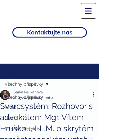
Kontaktujte nás
Příspěvek
Všechny příspěvky
Šárka Pelikánová
Všechny příspěvky
11. 4. 2023
Minut čtení: 4
Švarcsystém: Rozhovor s
DPFO
advokátem Mgr. Vítem
OSVČ
Hruškou, LL.M. o skrytém
Mzdové účetnictví