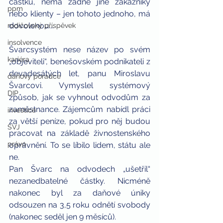
částku, nemá žádné jiné zákazníky 
ppm
nebo klienty – jen tohoto jednoho, má 
dovolenou...
rodičovský příspěvek
insolvence
Švarcsystém nese název po svém 
kariéra
„objeviteli“, benešovském podnikateli z 
devadesátých let, panu Miroslavu 
daňový poradce
Švarcovi. Vymyslel systémový 
DIP
způsob, jak se vyhnout odvodům za 
zaměstnance. Zájemcům nabídl práci 
investice
za větší peníze, pokud pro něj budou 
SVJ
pracovat na základě živnostenského 
právo
oprávnění. To se líbilo lidem, státu ale 
ne.
Pan Švarc na odvodech „ušetřil“ 
nezanedbatelné částky. Nicméně 
nakonec byl za daňové úniky 
odsouzen na 3,5 roku odnětí svobody 
(nakonec seděl jen 9 měsíců).