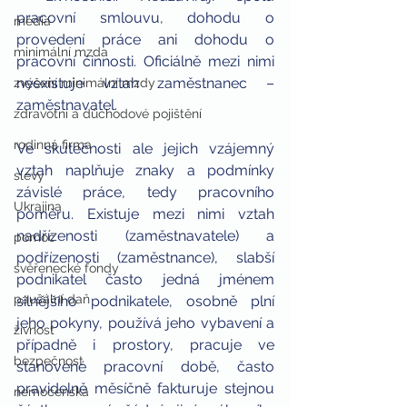
pracovní smlouvu, dohodu o 
média
provedení práce ani dohodu o 
minimální mzda
pracovní činnosti. Oficiálně mezi nimi 
neexistuje vztah zaměstnanec – 
zvýšení minimální mzdy
zaměstnavatel. 
zdravotní a důchodové pojištění
rodinná firma
Ve skutečnosti ale jejich vzájemný 
vztah naplňuje znaky a podmínky 
slevy
závislé práce, tedy pracovního 
Ukrajina
poměru. Existuje mezi nimi vztah 
nadřízenosti (zaměstnavatele) a 
pomoc
podřízenosti (zaměstnance), slabší 
svěřenecké fondy
podnikatel často jedná jménem 
paušální daň
silnějšího podnikatele, osobně plní 
jeho pokyny, používá jeho vybavení a 
živnost
případně i prostory, pracuje ve 
bezpečnost
stanovené pracovní době, často 
pravidelně měsíčně fakturuje stejnou 
nemocenská