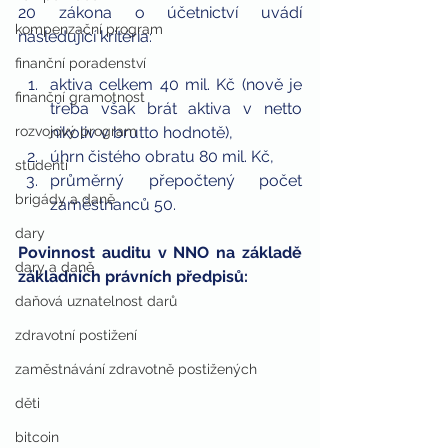
20 zákona o účetnictví uvádí 
kompenzační program
následující kritéria: 
finanční poradenství
aktiva celkem 40 mil. Kč (nově je 
finanční gramotnost
třeba však brát aktiva v netto 
rozvojový program
nikoliv v brutto hodnotě),  
úhrn čistého obratu 80 mil. Kč,  
studenti
průměrný přepočtený počet 
brigády a daně
zaměstnanců 50. 
dary
Povinnost auditu v NNO na základě 
dary a daně
základních právních předpisů:
daňová uznatelnost darů
zdravotní postižení
zaměstnávání zdravotně postižených
děti
bitcoin