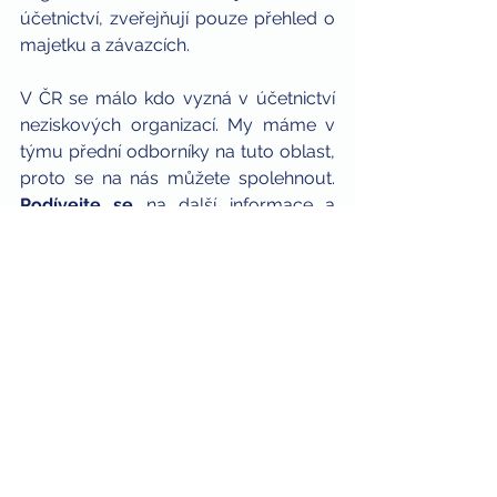
účetnictví, zveřejňují pouze přehled o 
majetku a závazcích.
V ČR se málo kdo vyzná v účetnictví 
neziskových organizací. My máme v 
týmu přední odborníky na tuto oblast, 
proto se na nás můžete spolehnout. 
Podívejte se
 na další informace a 
služby, které v rámci 
vedení 
účetnictví neziskových organizací
našim klientům poskytujeme.
O autorce:
Ing. Anna Pelikánová 
Hlavní účetní Connect Economic 
Group s.r.o.
Anna je uznávanou odbornicí na 
mnohá témata 
vedení účetnictví
 v 