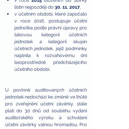
v roce 
2015 
uložením do Sbírky 
listin nejpozději do 
30. 11. 2017
,  
v účetním období, které započalo 
v roce 2016, postupuje účetní 
jednotka podle právní úpravy pro 
takovou kategorii účetních 
jednotek a kategorii skupin 
účetních jednotek, jejíž podmínky 
naplnila k rozvahovému dni 
bezprostředně předcházejícího 
účetního období. 
U povinně auditovaných účetních 
jednotek nedochází ke změně ve lhůtě 
pro zveřejnění účetní závěrky, stále 
platí do 30 dnů od souběhu vydání 
auditorského výroku a schválení 
účetní závěrky valnou hromadou. Pro 