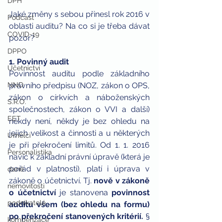
DPH
Jaké změny s sebou přinesl rok 2016 v 
Podcast
oblasti auditu? Na co si je třeba dávat 
COVID-19
pozor?
DPPO
1. Povinný audit
Účetnictví
Povinnost auditu podle základního 
NNO
právního předpisu (NOZ, zákon o OPS, 
zákon o církvích a náboženských 
S.R.O.
společnostech, zákon o VVI a další) 
EET
někdy není, někdy je bez ohledu na 
jejich velikost a činnosti a u některých 
Umělci
je při překročení limitů. Od 1. 1. 2016 
Personalistika
navíc k základní právní úpravě (která je 
pořád v platnosti), platí i úprava v 
daně
zákoně o účetnictví. Tj. 
nově v zákoně 
nemovitosti
o účetnictví 
je stanovena 
povinnost 
podnikatelé
auditu všem (bez ohledu na formu) 
po překročení stanovených kritérií.
 § 
kompenzace