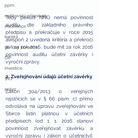
ppm
rodičovský příspěvek
Tedy pokud NNO nemá povinnost 
auditu dle základního právního 
insolvence
předpisu a překračuje v roce 2015 
kariéra
alespoň 2 uvedená kritéria a překročí 
je i za rok 2016, bude mít za rok 2016 
daňový poradce
povinnost auditu účetní závěrky i 
DIP
výroční zprávy.
investice
2. Zveřejňování údajů účetní závěrky 
SVJ
právo
Zákon 304/2013 o veřejných 
rejstřících se v § 66 písm. c) přímo 
odvolává na úpravu zveřejňování ve 
Sbírce listin platnou v účetních 
předpisech (od 1. 1. 2016 stanoví 
povinnost zveřejňovat závěrku a 
výroční zprávu i zákon o účetnictví). 