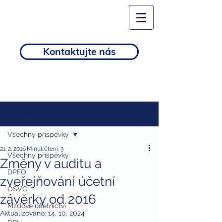
Kontaktujte nás
Příspěvek
Všechny příspěvky
21. 2. 2016
Minut čtení: 3
Všechny příspěvky
Změny v auditu a
DPFO
zveřejňování účetní
OSVČ
závěrky od 2016
Mzdové účetnictví
Aktualizováno:
14. 10. 2024