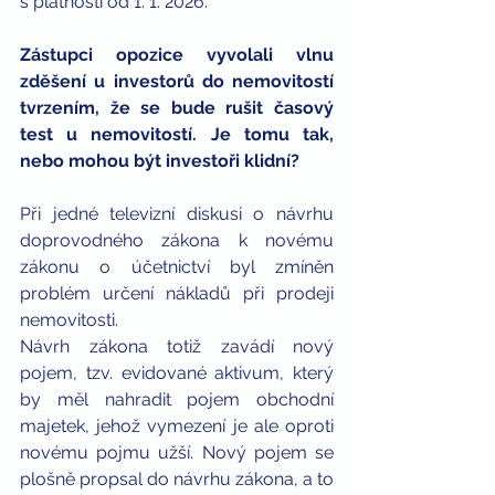
s platností od 1. 1. 2026.
Zástupci opozice vyvolali vlnu 
zděšení u investorů do nemovitostí 
tvrzením, že se bude rušit časový 
test u nemovitostí. Je tomu tak, 
nebo mohou být investoři klidní?
Při jedné televizní diskusi o návrhu 
doprovodného zákona k novému 
zákonu o účetnictví byl zmíněn 
problém určení nákladů při prodeji 
nemovitosti.
Návrh zákona totiž zavádí nový 
pojem, tzv. evidované aktivum, který 
by měl nahradit pojem obchodní 
majetek, jehož vymezení je ale oproti 
novému pojmu užší. Nový pojem se 
plošně propsal do návrhu zákona, a to 