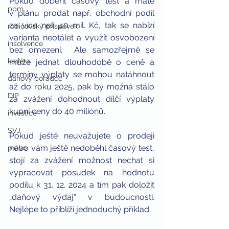
Pokud doběhl časový test a máte 
ppm
v plánu prodat např. obchodní podíl 
za více než 40 mil. Kč, tak se nabízí 
rodičovský příspěvek
varianta neotálet a využít osvobození 
insolvence
bez omezení.  Ale samozřejmě se 
kariéra
může jednat dlouhodobě o ceně a 
termíny výplaty se mohou natáhnout 
daňový poradce
až do roku 2025, pak by možná stálo 
DIP
za zvážení dohodnout dílčí výplaty 
kupní ceny do 40 milionů. 
investice
SVJ
Pokud ještě neuvažujete o prodeji 
nebo vám ještě nedoběhl časový test, 
právo
stojí za zvážení možnost nechat si 
vypracovat posudek na hodnotu 
podílu k 31. 12. 2024 a tím pak doložit 
„daňový výdaj“ v budoucnosti. 
Nejlépe to přiblíží jednoduchý příklad. 