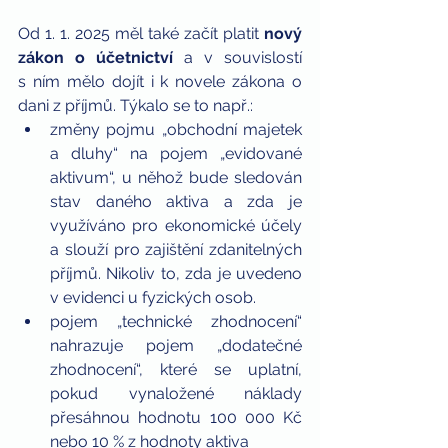
Od 1. 1. 2025 měl také začít platit 
nový 
zákon o účetnictví
 a v souvislostí 
s ním mělo dojít i k novele zákona o 
dani z příjmů. Týkalo se to např.:
změny pojmu „obchodní majetek 
a dluhy“ na pojem „evidované 
aktivum“, u něhož bude sledován 
stav daného aktiva a zda je 
využíváno pro ekonomické účely 
a slouží pro zajištění zdanitelných 
příjmů. Nikoliv to, zda je uvedeno 
v evidenci u fyzických osob.
pojem „technické zhodnocení“ 
nahrazuje pojem „dodatečné 
zhodnocení“, které se uplatní, 
pokud vynaložené náklady 
přesáhnou hodnotu 100 000 Kč 
nebo 10 % z hodnoty aktiva