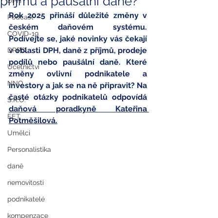
příjmů a paušální daně?
DPH
Rok 2025 přináší důležité změny v 
Podcast
českém daňovém systému. 
COVID-19
Podívejte se, jaké novinky vás čekají 
v oblasti DPH, daně z příjmů, prodeje 
DPPO
podílů nebo paušální daně. Které 
Účetnictví
změny ovlivní podnikatele a 
NNO
investory a jak se na ně připravit? Na 
časté otázky podnikatelů odpovídá
S.R.O.
daňová poradkyně Kateřina 
EET
Potměšilová.
Umělci
Personalistika
daně
nemovitosti
podnikatelé
kompenzace