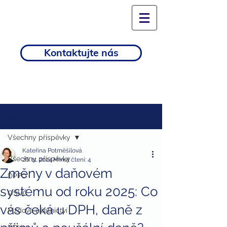
Kontaktujte nás
Příspěvek
Všechny příspěvky
Kateřina Potměšilová
Všechny příspěvky
26. 11. 2024
Minut čtení: 4
Změny v daňovém
DPFO
systému od roku 2025: Co
OSVČ
vás čeká u DPH, daně z
Mzdové účetnictví