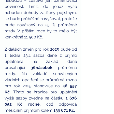
nebudou – zůstává jen oznamovací 
povinnost. Limit, do jehož výše 
nebudou dohody zatíženy pojistným, 
se bude průběžně navyšovat, protože 
bude navázaný na 25 % průměrné 
mzdy. V příštím roce by to mělo být 
konkrétně 11 500 Kč.
Z dalších změn pro rok 2025 bude od 
1. ledna 23% sazba daně z příjmů 
uplatněna na základ daně 
přesahující 
36násobek
 průměrné 
mzdy. Na základě schválených 
vládních opatření se průměrná mzda 
pro rok 2025 stanovuje na
 46 557 
Kč. 
Tímto se hranice pro uplatnění 
vyšší sazby zvedne na částku 
1 676 
052 Kč ročně
, což odpovídá 
měsíčním příjmům kolem 
139 671 Kč.