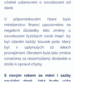
včetně ustanovení o osvobození od 
daně.
V připomínkovém řízení bylo 
ministerstvo financí upozorněno na 
negativní důsledky této změny u 
osvobození fyzických osob (např. by 
byl zdaněn každý kousek pole, který 
byl v uplynulých 10 letech 
pronajímán). Obratem byla tato změna 
označena za nezamýšlený důsledek a 
došlo k opravě chyby.
S novým rokem se mění i sazby 
paušální daně. Jaká bude výše 
jednotlivých pásem paušální daně 
od roku 2025? Dochází v oblasti 
paušální daně k nějaké další změně?