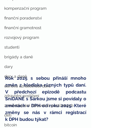
kompenzační program
finanční poradenství
finanční gramotnost
rozvojový program
studenti
brigády a daně
dary
dary a daně
Rok 2025 s sebou přináší mnoho 
změn z hlediska různých typů daní. 
daňová uznatelnost darů
V předchozí epizodě podcastu 
zdravotní postižení
SníDANĚ s Šárkou jsme si povídaly o 
změnách v DPH od roku 2025. Které 
zaměstnávání zdravotně postižených
změny se nás v rámci registrací 
děti
k DPH budou týkat?
bitcoin