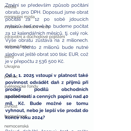
Změní se především způsob počítání 
média
obratu pro DPH. Doposud jsme obrat 
minimální mzda
počítali za 12 po sobě jdoucích 
měsíců, teď nově ho budeme počítat 
zvýšení minimální mzdy
za 12 kalendářních měsíců, tj. celý rok. 
zdravotní a důchodové pojištění
Výše obratu zůstává na 2 milionech. 
rodinná firma
Kromě těchto 2 milionů bude nutné 
sledovat ještě obrat 100 tisíc EUR, což 
slevy
je v přepočtu 2 536 500 Kč.
Ukrajina
Od 1. 1. 2025 vstoupí v platnost také 
pomoc
povinnost odvádět daň z příjmů při 
svěřenecké fondy
prodeji podílů obchodních 
společností a cenných papírů nad 40 
paušální daň
mil. Kč. Bude možné se tomu 
živnost
vyhnout, nebo je lepší vše prodat do 
bezpečnost
konce roku 2024?
nemocenská