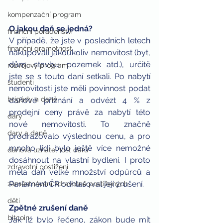
kompenzační program
O jakou daň se jedná?
finanční poradenství
V případě, že jste v posledních letech 
finanční gramotnost
nakupovali jakoukoliv nemovitost (byt, 
dům, stavbu, pozemek atd.), určitě 
rozvojový program
jste se s touto daní setkali. Po nabytí 
studenti
nemovitosti jste měli povinnost podat 
brigády a daně
daňové přiznání a odvézt 4 % z 
prodejní ceny právě za nabytí této 
dary
nové nemovitosti. To značně 
dary a daně
prodražovalo výslednou cenu, a pro 
mnoho lidí bylo ještě více nemožné 
daňová uznatelnost darů
dosáhnout na vlastní bydlení. I proto 
zdravotní postižení
měla daň velké množství odpůrců a 
Parlament ČR odhlasoval její zrušení.
zaměstnávání zdravotně postižených
děti
Zpětné zrušení daně
bitcoin
Jak již bylo řečeno, zákon bude mít 