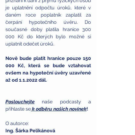
přiznání k dani z příjmů fyzických osob 
je uplatnění odpočtu úroků, které v 
daném roce poplatník zaplatil za 
čerpání hypotečního úvěru. Do 
současné doby platila hranice 300 
000 Kč do kterých bylo možné si 
uplatnit odečet úroků. 
Nově bude platit hranice pouze 150 
000 Kč, která se bude vztahovat 
ovšem na hypoteční úvěry uzavřené 
až od 1.1.2022 dál.
Poslouchejte
naše podcasty a 
přihlaste se
k odběru našich novinek
!
O autorce: 
Ing. Šárka Pelikánová 