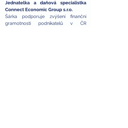
Jednatelka a daňová specialistka 
Connect Economic Group s.r.o.
Šárka podporuje zvýšení finanční 
gramotnosti podnikatelů v ČR 
publikováním odborných článků nejen 
v médiích a v televizi. Vede naše 
oblíbené semináře 
Základy účetnictví 
a daní pro podnikatele
.
 Ve 22 letech 
založila CEG, a od té doby se věnuje 
jeho rozvoji. Má za sebou také 
pracovní zkušenosti z Japonska, kde 
působila jako analytik v investičním 
fondu a zároveň tam studovala v 
rámci MBA programu
Daňové přiznání k dani z příjmů musí 
podávat většina z nás. Pro lidi je tato 
povinnost velká nepříjemnost - 
některým z toho až vyskakuje vyrážka. 