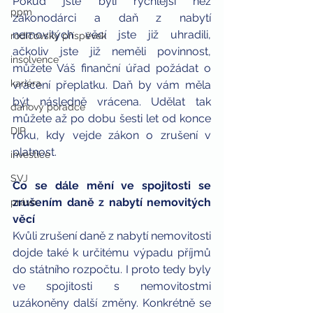
Pokud jste byli rychlejší než 
ppm
zákonodárci a daň z nabytí 
nemovitých věcí jste již uhradili, 
rodičovský příspěvek
ačkoliv jste již neměli povinnost, 
insolvence
můžete Váš finanční úřad požádat o 
kariéra
vrácení přeplatku. Daň by vám měla 
být následně vrácena. Udělat tak 
daňový poradce
můžete až po dobu šesti let od konce 
DIP
roku, kdy vejde zákon o zrušení v 
platnost.
investice
SVJ
Co se dále mění ve spojitosti se 
zrušením daně z nabytí nemovitých 
právo
věcí
Kvůli zrušení daně z nabytí nemovitosti 
dojde také k určitému výpadu příjmů 
do státního rozpočtu. I proto tedy byly 
ve spojitosti s nemovitostmi 
uzákoněny další změny. Konkrétně se 