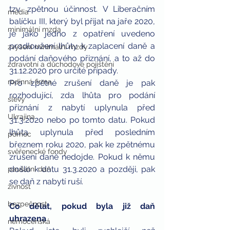
tzv. zpětnou účinnost. V Liberačním 
média
balíčku III, který byl přijat na jaře 2020, 
minimální mzda
je jako jedno z opatření uvedeno 
prodloužení lhůty k zaplacení daně a 
zvýšení minimální mzdy
podání daňového přiznání, a to až do 
zdravotní a důchodové pojištění
31.12.2020 pro určité případy.
rodinná firma
Pro zpětné zrušení daně je pak 
rozhodující, zda lhůta pro podání 
slevy
přiznání z nabytí uplynula před 
Ukrajina
31.3.2020 nebo po tomto datu. Pokud 
lhůta uplynula před posledním 
pomoc
březnem roku 2020, pak ke zpětnému 
svěřenecké fondy
zrušení daně nedojde. Pokud k němu 
došlo k datu 31.3.2020 a později, pak 
paušální daň
se daň z nabytí ruší.
živnost
bezpečnost
Co dělat, pokud byla již daň 
uhrazena
nemocenská