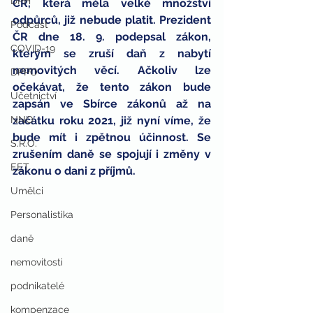
DPH
ČR, která měla velké množství 
odpůrců, již nebude platit. Prezident 
Podcast
ČR dne 18. 9. podepsal zákon, 
COVID-19
kterým se zruší daň z nabytí 
nemovitých věcí. Ačkoliv lze 
DPPO
očekávat, že tento zákon bude 
Účetnictví
zapsán ve Sbírce zákonů až na 
NNO
začátku roku 2021, již nyní víme, že 
bude mít i zpětnou účinnost. Se 
S.R.O.
zrušením daně se spojují i změny v 
EET
zákonu o dani z příjmů.
Umělci
Personalistika
daně
nemovitosti
podnikatelé
kompenzace