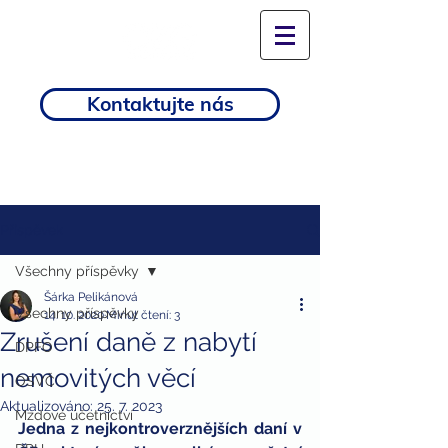
Kontaktujte nás
Příspěvek
Všechny příspěvky
Šárka Pelikánová
Všechny příspěvky
14. 10. 2020
Minut čtení: 3
Zrušení daně z nabytí
DPFO
nemovitých věcí
OSVČ
Aktualizováno:
25. 7. 2023
Mzdové účetnictví
Jedna z nejkontroverznějších daní v 