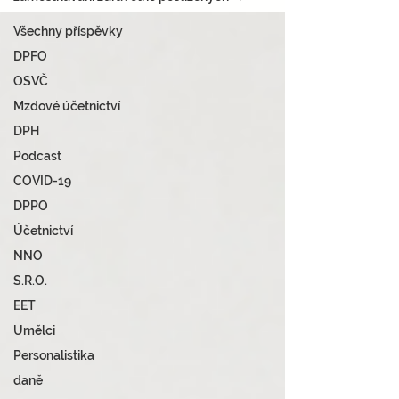
Všechny příspěvky
DPFO
OSVČ
Mzdové účetnictví
DPH
Podcast
COVID-19
DPPO
Účetnictví
NNO
S.R.O.
EET
Umělci
Personalistika
daně