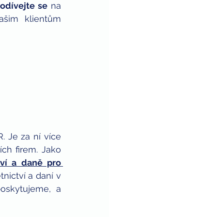
odívejte se
 na 
ašim klientům 
. Je za ní více 
ch firem. Jako 
ví a daně pro 
nictví a daní v 
oskytujeme, a 