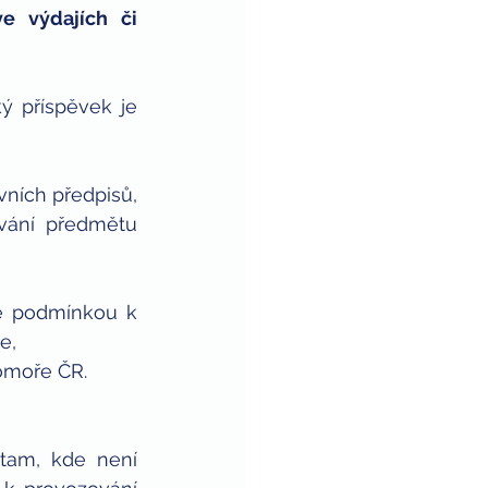
 výdajích či 
ý příspěvek je 
ávních předpisů,
vání předmětu 
e podmínkou k 
e,
omoře ČR.
tam, kde není 