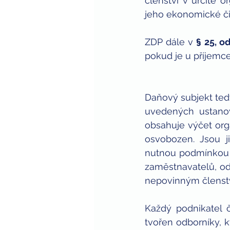
členství v určité o
jeho ekonomické či
ZDP dále v 
§ 25, od
pokud je u příjemc
Daňový subjekt ted
uvedených ustanov
obsahuje výčet orga
osvobozen. Jsou j
nutnou podmínkou k
zaměstnavatelů, odb
nepovinným členst
Každý podnikatel č
tvořen odborníky, kt