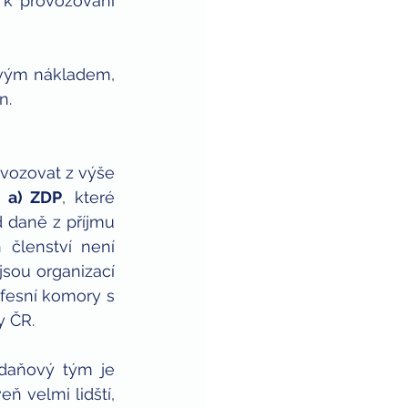
 k provozování 
ovým nákladem, 
n. 
ozovat z výše 
. a) ZDP
, které 
 daně z příjmu 
členství není 
sou organizací 
fesní komory s 
 ČR. 
daňový tým je 
ň velmi lidští, 