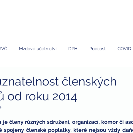
DANĚ ▾
KURZY ▾
ČLÁNKY ▾
KARIÉRA ▾
SVČ
Mzdové účetnictví
DPH
Podcast
COVID-
EET
Umělci
Personalistika
daně
nemovi
znatelnost členských
ů od roku 2014
 program
finanční poradenství
finanční gramotnost
4
dary
dary a daně
daňová uznatelnost darů
zdrav
e členy různých sdružení, organizací, komor či asoc
é spojeny členské poplatky, které nejsou vždy daňo