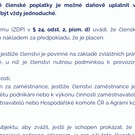
é členské poplatky je možné daňově uplatnit ve
ných
děti
bitcoin
být vždy jednoduché. 
jmu (ZDP) v 
§ 24, odst. 2, písm. d)
 uvádí, že člensk
nákladem za předpokladu, že je placen:
jestliže členství je povinné na základě zvláštních pr
ě, u níž je členství nutnou podmínkou k provozo
osti,
 za zaměstnance, jestliže členství zaměstnance j
tu podnikání nebo k výkonu činnosti zaměstnavatel
stnavatelů nebo Hospodářské komoře ČR a Agrární k
ektu, aby zvážil, jestli je schopen prokázat, že 