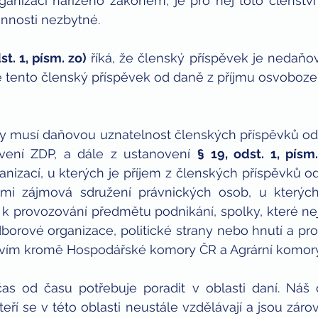
rganizaci nařízeno zákonem, je pro něj toto členství
nnosti nezbytné.
st. 1, písm. zo)
 říká, že členský příspěvek je nedaň
e tento členský příspěvek od daně z příjmu osvoboze
y musí daňovou uznatelnost členských příspěvků odv
ení ZDP, a dále z ustanovení 
§ 19, odst. 1, písm
nizací, u kterých je příjem z členských příspěvků od
imi zájmová sdružení právnických osob, u kterých 
 provozování předmětu podnikání, spolky, které nej
orové organizace, politické strany nebo hnutí a pro
vím kromě Hospodářské komory ČR a Agrární komory
as od času potřebuje poradit v oblasti daní. Náš 
eří se v této oblasti neustále vzdělávají a jsou zárove