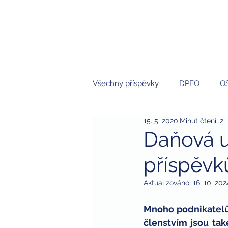
ÚČETNICTVÍ ▾
Všechny příspěvky
DPFO
O
15. 5. 2020
Minut čtení: 2
Účetnictví
NNO
S.R.O.
Daňová u
příspěvk
kompenzace
kompenzační
Aktualizováno:
16. 10. 202
studenti
brigády a daně
Mnoho podnikatelů j
členstvím jsou tak