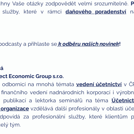
chny Vaše otázky zodpovědět velmi srozumitelně. 
P
 služby, které v rámci 
daňového poradenství
 n
podcasty a přihlaste se
k odběru našich novinek
!
á 
ect Economic Group s.r.o.
 odbornicí na mnohá témata 
vedení účetnictví
 v ČR
 finančního vedení nadnárodních korporací i výrobní
 publikací a lektorka seminářů na téma 
Účetnict
 organizace
 vzdělává další profesionály v oblasti účet
dpovídá za profesionální služby, které klientům p
elý tým. 