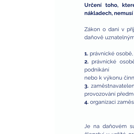
Určení toho, kter
zaměstnávání zdravotně postiže
nákladech, nemusí 
Zákon o dani v pří
daňově uznatelným 
1.
 právnické osobě, 
2.
 právnické osob
podnikání 
nebo k výkonu činn
3.
 zaměstnavatelem
provozování předmě
4.
 organizaci zamě
Je na daňovém subj