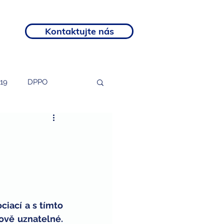
Kontaktujte nás
19
DPPO
tosti
podnikatelé
rozvojový program
otní postižení
iací a s tímto 
vě uznatelné. 