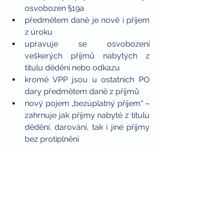
osvobozen §19a  
předmětem daně je nově i příjem 
z úroku  
upravuje se osvobození 
veškerých příjmů nabytých z 
titulu dědění nebo odkazu  
kromě VPP jsou u ostatních PO 
dary předmětem daně z příjmů  
nový pojem „bezúplatný příjem“ – 
zahrnuje jak příjmy nabyté z titulu 
dědění, darováni, tak i jiné příjmy 
bez protiplnění 
7. Daň z převodu nemovitostí
Je nahrazena daní z nabytí 
nemovitých věcí. Podle nového 
návrhu je poplatníkem převodce u 
koupě nebo směny, pokud se 