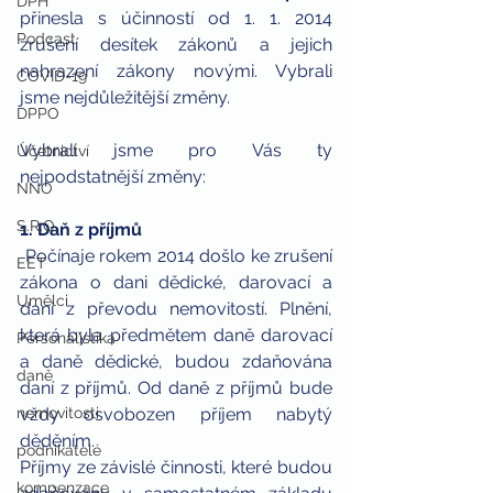
DPH
přinesla s účinností od 1. 1. 2014 
Podcast
zrušení desítek zákonů a jejich 
nahrazení zákony novými. Vybrali 
COVID-19
jsme nejdůležitější změny.
DPPO
Vybrali jsme pro Vás ty 
Účetnictví
nejpodstatnější změny:
NNO
S.R.O.
1. Daň z příjmů
 Počínaje rokem 2014 došlo ke zrušení 
EET
zákona o dani dědické, darovací a 
Umělci
dani z převodu nemovitostí. Plnění, 
která byla předmětem daně darovací 
Personalistika
a daně dědické, budou zdaňována 
daně
daní z příjmů. Od daně z příjmů bude 
nemovitosti
vždy osvobozen příjem nabytý 
děděním.
podnikatelé
Příjmy ze závislé činnosti, které budou 
kompenzace