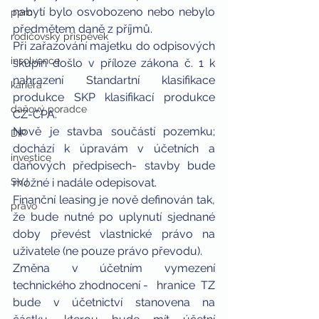
nabytí bylo osvobozeno nebo nebylo 
ppm
předmětem daně z příjmů.
rodičovský příspěvek
Při zařazování majetku do odpisových 
insolvence
skupin došlo v příloze zákona č. 1 k 
nahrazení Standartní klasifikace 
kariéra
produkce SKP klasifikací produkce 
daňový poradce
CZ-CPA.
Nově je stavba součástí pozemku; 
DIP
dochází k úpravám v účetních a 
investice
daňových předpisech- stavby bude 
SVJ
možné i nadále odepisovat.
Finanční leasing je nově definován tak, 
právo
že bude nutné po uplynutí sjednané 
doby převést vlastnické právo na 
uživatele (ne pouze právo převodu).
Změna v účetním vymezení 
technického zhodnocení -   hranice  TZ  
bude v účetnictví stanovena na 