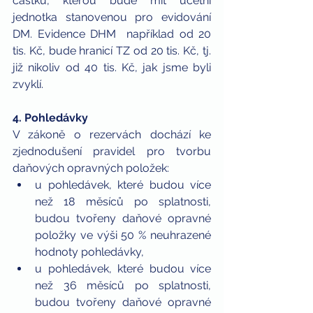
částku, kterou bude mít účetní 
jednotka stanovenou pro evidování 
DM. Evidence DHM  například od 20 
tis. Kč, bude hranicí TZ od 20 tis. Kč, tj. 
již nikoliv od 40 tis. Kč, jak jsme byli 
zvyklí.
4. Pohledávky
V zákoně o rezervách dochází ke 
zjednodušení pravidel pro tvorbu 
daňových opravných položek: 
u pohledávek, které budou více 
než 18 měsíců po splatnosti, 
budou tvořeny daňové opravné 
položky ve výši 50 % neuhrazené 
hodnoty pohledávky,  
u pohledávek, které budou více 
než 36 měsíců po splatnosti, 
budou tvořeny daňové opravné 