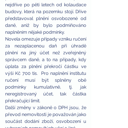
nejdříve po pěti letech od kolaudace 
budovy, která na pozemku stojí. Dříve 
představoval plnění osvobozené od 
daně, aniž by bylo podmiňováno 
naplněním nějaké podmínky.
Novela omezuje případy vzniku ručení 
za nezaplacenou daň při úhradě 
plnění na jiný účet než zveřejněný 
správcem daně, a to na případy, kdy 
úplata za plnění překročí částku ve 
výši Kč 700 tis.  Pro naplnění institutu 
ručení musí být splněny obě 
podmínky kumulativně, tj. jak 
neregistrovaný účet, tak částka 
překračující limit.
Další změny v zákoně o DPH jsou, že 
převod nemovitosti je považován jako 
součást dodání zboží, osvobození u 