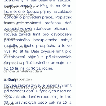
zdaňovány v samostatném základu 
daně, se navyšují z Kč 5 tis. na Kč 10 
kompenzační program
tis. měsíčně  (pouze příjmy na základě 
finanční poradenství
dohody o provedení práce). Poplatník 
bude mít možnost sraženou daň 
finanční gramotnost
započíst ve svém daňovém přiznání.
rozvojový program
Novela zavádí limit pro osvobození 
studenti
příležitostného bezúplatného nabytí 
majetku a jiného prospěchu, a to ve 
brigády a daně
výši Kč 15 tis. Dále zvyšuje limit pro 
dary
osvobození příjmů z příležitostných 
činností a příležitostného pronájmu z 
dary a daně
Kč 20 tis. na Kč 30 tis. ročně.
daňová uznatelnost darů
zdravotní postižení
2. Dary
Novela zákona zvyšuje maximální limit 
zaměstnávání zdravotně postižených
při odpočtu darů u fyzických osob na 
děti
15 % základu daně (v roce 2013 limit 10 
%), u právnických osob pak na 10 % 
bitcoin