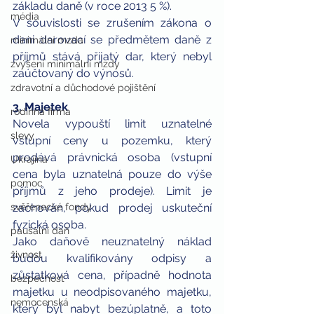
základu daně (v roce 2013 5 %).
média
V souvislosti se zrušením zákona o 
dani darovací se předmětem daně z 
minimální mzda
příjmů stává přijatý dar, který nebyl 
zvýšení minimální mzdy
zaúčtovaný do výnosů.
zdravotní a důchodové pojištění
3. Majetek
rodinná firma
Novela vypouští limit uznatelné 
slevy
vstupní ceny u pozemku, který 
prodává právnická osoba (vstupní 
Ukrajina
cena byla uznatelná pouze do výše 
pomoc
příjmů z jeho prodeje). Limit je 
svěřenecké fondy
zachován, pokud prodej uskuteční 
fyzická osoba.
paušální daň
Jako daňově neuznatelný náklad 
živnost
budou kvalifikovány odpisy a 
zůstatková cena, případně hodnota 
bezpečnost
majetku u neodpisovaného majetku, 
nemocenská
který byl nabyt bezúplatně, a toto 