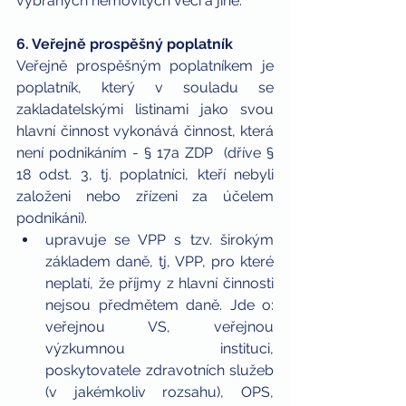
vybraných nemovitých věcí a jiné.
6. Veřejně prospěšný poplatník
Veřejně prospěšným poplatníkem je 
poplatník, který v souladu se 
zakladatelskými listinami jako svou 
hlavní činnost vykonává činnost, která 
není podnikáním - § 17a ZDP  (dříve § 
18 odst. 3, tj. poplatníci, kteří nebyli 
založeni nebo zřízeni za účelem 
podnikáni). 
upravuje se VPP s tzv. širokým 
základem daně, tj, VPP, pro které 
neplatí, že příjmy z hlavní činnosti 
nejsou předmětem daně. Jde o: 
veřejnou VS, veřejnou 
výzkumnou instituci, 
poskytovatele zdravotních služeb 
(v jakémkoliv rozsahu), OPS, 