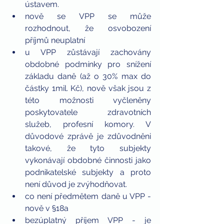
ústavem.  
nově se VPP se může 
rozhodnout, že osvobození 
příjmů neuplatní  
u VPP zůstávají zachovány 
obdobné podmínky pro snížení 
základu daně (až o 30% max do 
částky 1mil. Kč), nově však jsou z 
této možnosti vyčleněny 
poskytovatele zdravotních 
služeb, profesní komory. V 
důvodové zprávě je zdůvodněni 
takové, že tyto subjekty 
vykonávají obdobné činnosti jako 
podnikatelské subjekty a proto 
není důvod je zvýhodňovat.  
co není předmětem daně u VPP - 
nově v §18a  
bezúplatný příjem VPP - je 