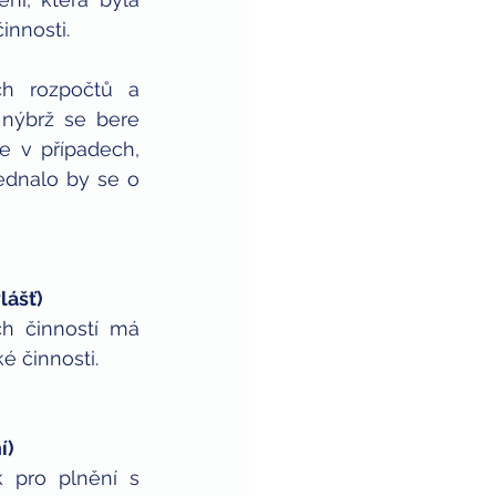
innosti.
h rozpočtů a 
nýbrž se bere 
 v případech, 
ednalo by se o 
lášť)
h činností má 
ké činnosti.
í)
 pro plnění s 