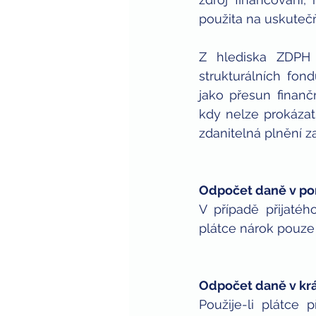
použita na uskuteč
Z hlediska ZDPH 
strukturálních fo
jako přesun finanč
kdy nelze prokázat,
zdanitelná plnění z
Odpočet daně v pom
V případě přijaté
plátce nárok pouze
Odpočet daně v krác
Použije-li plátce 