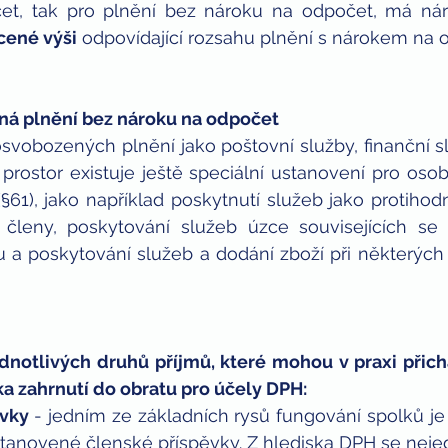
t, tak pro plnění bez nároku na odpočet, má ná
cené výši
 odpovídající rozsahu plnění s nárokem na 
ná plnění bez nároku na odpočet
svobozených plnění jako poštovní služby, finanční s
rostor existuje ještě speciální ustanovení pro osob
61), jako například poskytnutí služeb jako protihod
 členy, poskytování služeb úzce souvisejících se
a poskytování služeb a dodání zboží při některých p
dnotlivých druhů příjmů, které mohou v praxi přich
ka zahrnutí do obratu pro účely DPH:
ěvky
 - jedním ze základních rysů fungování spolků je 
stanovené členské příspěvky. Z hlediska DPH se nejed