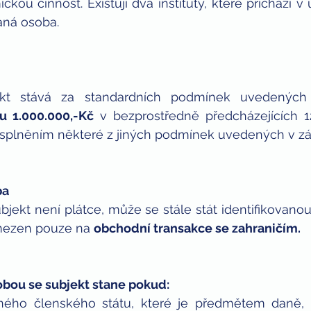
kou činnost. Existují dva instituty, které přichází v 
vaná osoba.
u 1.000.000,-Kč
 v bezprostředně předcházejících 1
 splněním některé z jiných podmínek uvedených v z
ba
bjekt není plátce, může se stále stát identifikovanou
omezen pouze na 
obchodní transakce se zahraničím.
obou se subjekt stane pokud:
jiného členského státu, které je předmětem daně, tj