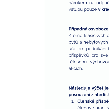
nárokem na odpoče
vstupu pouze 
v krá
Případná osvoboze
Kromě klasických o
bytů a nebytových p
účelem podnikání (§
příspěvků pro své
tělesnou  výchovou 
akcích.
Následuje výčet je
posouzení z hledis
Členské přísp
členové hradí 