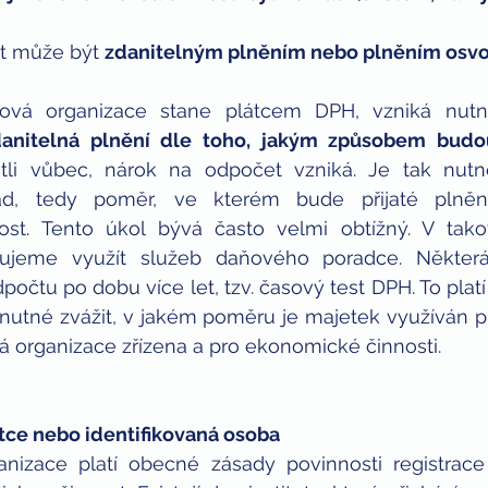
ných
děti
bitcoin
t může být 
zdanitelným plněním nebo plněním os
ová organizace stane plátcem DPH, vzniká nutno
zdanitelná plnění dle toho, jakým způsobem bud
stli vůbec, nárok na odpočet vzniká. Je tak nutné 
had, tedy poměr, ve kterém bude přijaté plnění
st. Tento úkol bývá často velmi obtížný. V takov
ujeme využít služeb daňového poradce. Některá 
očtu po dobu více let, tzv. časový test DPH. To platí 
nutné zvážit, v jakém poměru je majetek využíván pro
á organizace zřízena a pro ekonomické činnosti.
átce nebo identifikovaná osoba
nizace platí obecné zásady povinnosti registrace 