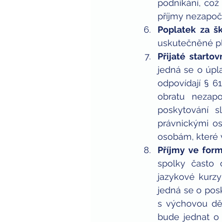
podnikání, což
příjmy nezapočí
Poplatek za šk
uskutečněné pl
Přijaté starto
jedná se o úpl
odpovídají § 6
obratu nezap
poskytování s
právnickými os
osobám, které 
Příjmy ve for
spolky často o
jazykové kurzy 
jedná se o pos
s výchovou dět
bude jednat o 