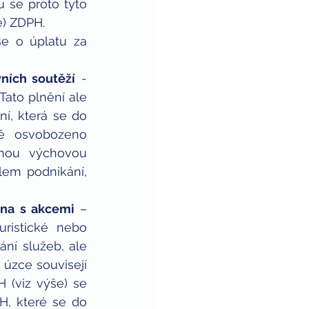
se proto tyto 
) ZDPH.  
e o úplatu za 
vních soutěží
 - 
ato plnění ale 
í, která se do 
ě osvobozeno 
nou výchovou 
em podnikání, 
éna s akcemi
 – 
ristické nebo 
ní služeb, ale 
úzce souvisejí 
(viz výše) se 
, které se do 