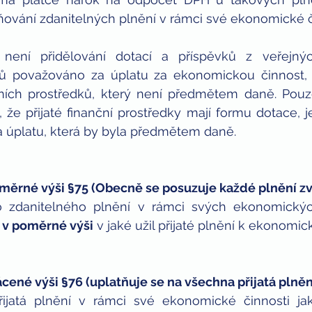
ňování zdanitelných plnění v rámci své ekonomické č
není přidělování dotací a příspěvků z veřejnýc
ndů považováno za úplatu za ekonomickou činnost, 
ních prostředků, který není předmětem daně. Pouze
 že přijaté finanční prostředky mají formu dotace, j
a úplatu, která by byla předmětem daně.
ěrné výši §75 (Obecně se posuzuje každé plnění zv
ho zdanitelného plnění v rámci svých ekonomickýc
 
v poměrné výši
 v jaké užil přijaté plnění k ekonomic
ené výši §76 (uplatňuje se na všechna přijatá plněn
přijatá plnění v rámci své ekonomické činnosti jak