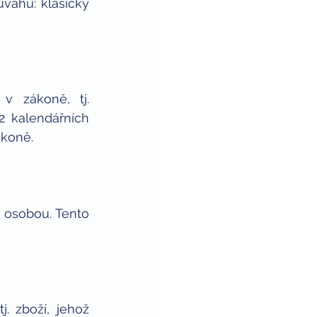
úvahu: klasický 
Plátcem se subjekt stává za standardních podmínek uvedených v zákoně, tj. 
2 kalendářních 
ákoně.
 osobou. Tento 
. zboží, jehož 