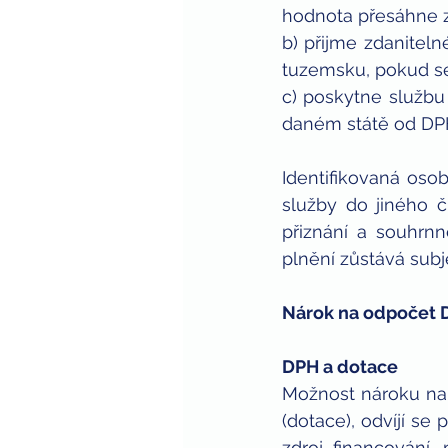
hodnota přesáhne z
b) přijme zdanitel
tuzemsku, pokud se 
c) poskytne službu
daném státě od D
Identifikovaná oso
služby do jiného č
přiznání a souhrnn
plnění zůstává subj
Nárok na odpočet 
DPH a dotace
Možnost nároku na
(dotace), odvíjí se
zdroj financování