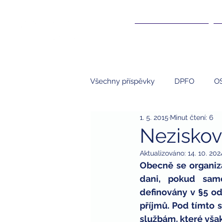
ÚČETNICTVÍ ▾
Všechny příspěvky
DPFO
O
1. 5. 2015
Minut čtení: 6
Účetnictví
NNO
S.R.O.
Neziskov
Aktualizováno:
14. 10. 202
kompenzace
kompenzační
Obecně se organiz
dani, pokud samo
definovány v §5 od
studenti
brigády a daně
příjmů. Pod tímto s
službám, které však