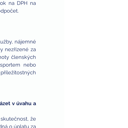
rok na DPH na 
odpočet.
lužby, nájemné 
y nezřízené za 
noty členských 
 sportem nebo 
říležitostných 
ázet v úvahu a 
skutečnost, že 
ná o úplatu za 