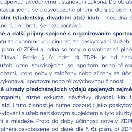
 odpovídá uvedenému ustanovení zákona. Do obratu 
távají, jedná se o osvobozené plnění, dle § 61 písm. e
olní (studentský, divadelní atd.) klub
 - nejedná s
nění, do obratu se nezapočítává.  
vné a další příjmy spojené s organizováním sporto
atu za ekonomickou činnost, za poskytování služeb. T
1 písm. d) ZDPH a jedná se tedy o osvobozená plněn
očítávají. Podle § 61 odst. d) ZDPH je od dan
lužeb úzce souvisejících se sportem nebo těles
obami, které nebyly založeny nebo zřízeny za účel
vykonávají sportovní nebo tělovýchovnou činnost.  
mě úhrady předcházejících výdajů spojených zejm
rganizují různé exkurze, návštěvy divadel, kin, tu
atd. I tuto činnost je nutné posoudit jako poskytová
kytování služeb neziskovým subjektem a tyto služby 
í a mládeže. Proto do doby účinnosti novely ZDPH 
plnění osvobozené od daně dle § 61 písm. b) ZDPH