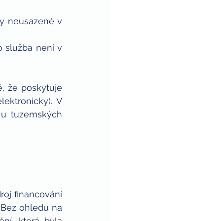
by neusazené v 
 služba není v 
ě, že poskytuje 
lektronicky). V 
 u tuzemských 
j financování 
 Bez ohledu na 
í, která byla 