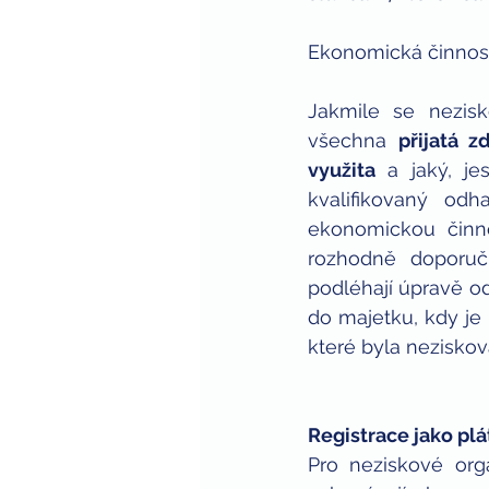
zaměstnávání zdravotně postiže
Ekonomická činnos
Jakmile se nezisk
všechna 
přijatá 
využita
 a jaký, je
kvalifikovaný od
ekonomickou činno
rozhodně doporuč
podléhají úpravě odp
do majetku, kdy je 
které byla neziskov
Registrace jako pl
Pro neziskové orga