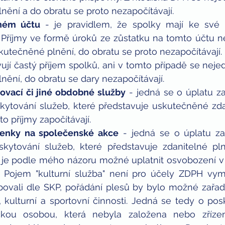
ění a do obratu se proto nezapočítávají.  
ném účtu 
- je pravidlem, že spolky mají ke své č
 Příjmy ve formě úroků ze zůstatku na tomto účtu n
kutečněné plnění, do obratu se proto nezapočítávají. 
ují častý příjem spolků, ani v tomto případě se nejed
ění, do obratu se dary nezapočítávají.  
rovací či jiné obdobné služby
 - jedná se o úplatu 
skytování služeb, které představuje uskutečněné zdan
o příjmy započítávají.  
enky na společenské akce
 - jedná se o úplatu z
skytování služeb, které představuje zdanitelné pln
 je podle mého názoru možné uplatnit osvobození v 
. Pojem "kulturní služba" není pro účely ZDPH vy
vali dle SKP, pořádání plesů by bylo možné zařadit
 kulturní a sportovní činnosti. Jedná se tedy o posky
ckou osobou, která nebyla založena nebo zříze