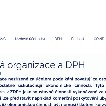
DANĚ ▾
KURZY ▾
ČLÁNKY ▾
KARIÉRA ▾
SVČ
Mzdové účetnictví
DPH
Podcast
COVID-
EET
Umělci
Personalistika
daně
nemovi
á organizace a DPH
4
 program
finanční poradenství
finanční gramotnost
ace nezřízené za účelem podnikání považují za oso
statně uskutečňují ekonomické činnosti. Tyto č
st. 2 ZDPH jako soustavné činnosti vykonávané za ú
dary
dary a daně
daňová uznatelnost darů
zdrav
i lze představit například komerční poskytování uby
 již ekonomickou činností být nemusí (školení, kurzy,