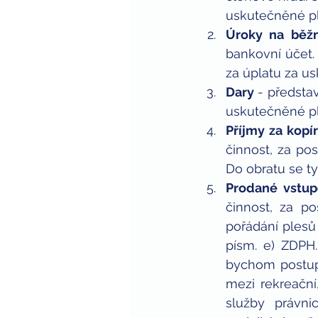
uskutečněné pln
Úroky na běž
bankovní účet.
za úplatu za us
Dary 
- představ
uskutečněné pln
Příjmy za kopí
činnost, za po
Do obratu se tyt
Prodané vstup
činnost, za po
pořádání plesů
písm. e) ZDPH
bychom postupo
mezi rekreační,
služby právni