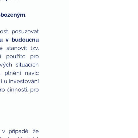
vobozeným
.
st posuzovat 
ou v budoucnu 
stanovit tzv. 
 použito pro 
ých situacích 
plnění navíc 
i u investování 
 činnosti, pro 
v případě, že 