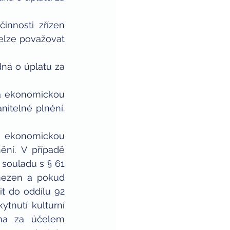
innosti zřízen 
elze považovat 
 
ná o úplatu za 
za ekonomickou 
itelné plnění. 
a ekonomickou 
ění. V případě 
souladu s § 61 
mezen a pokud 
 do oddílu 92 
tnutí kulturní 
na za účelem 