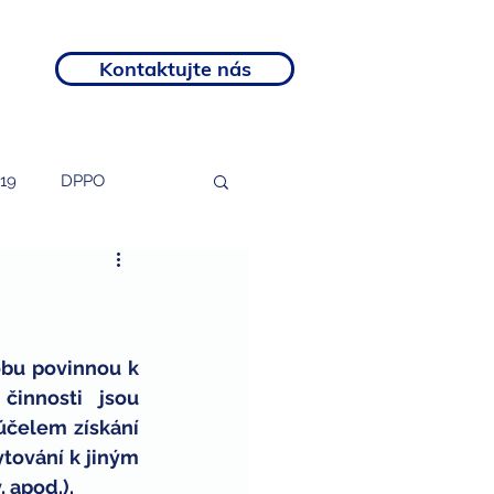
Kontaktujte nás
19
DPPO
tosti
podnikatelé
rozvojový program
bu povinnou k 
innosti jsou 
čelem získání 
otní postižení
tování k jiným 
 apod.).