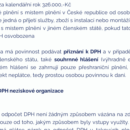
a kalendářní rok 326.000,-Kč
né plnění s místem plnění v České republice od oso
jedná o přijetí služby, zboží s instalací nebo montáží
 s místem plnění v jiném členském státě, pokud tato
PH osvobozena
ba má povinnost podávat 
přiznání k DPH
 a v případ
lenského státu, také 
souhrnné hlášení
 (výhradně e
ém hlášení se zahrnují pouze přeshraniční plnění,
ekt neplátce, tedy prostou osobou povinnou k dani.
DPH neziskové organizace
 odpočet DPH není žádným způsobem vázána na zdro
 pouze od toho, jakým způsobem byly vstupy využity.
, má plátce nárok na odpočet DPH u takových plněn