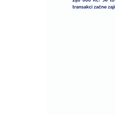
transakci začne zaj
zaměstnávání zdravotně postiže