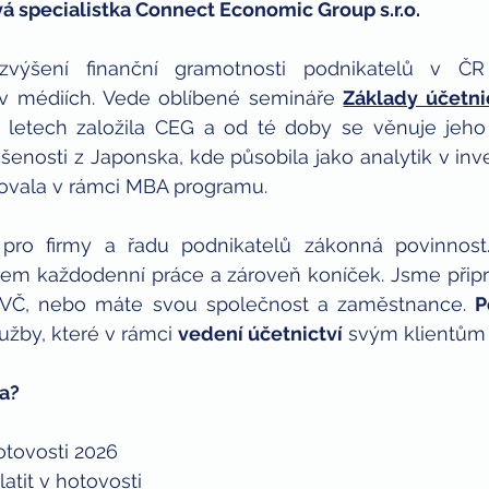
á specialistka Connect Economic Group s.r.o.
zvýšení finanční gramotnosti podnikatelů v ČR 
v médiích. Vede oblíbené semináře 
Základy účetnic
 letech založila CEG a od té doby se věnuje jeho r
enosti z Japonska, kde působila jako analytik v inve
ovala v rámci MBA programu.
e pro firmy a řadu podnikatelů zákonná povinnost
šem každodenní práce a zároveň koníček. Jsme připr
SVČ, nebo máte svou společnost a zaměstnance. 
P
užby, které v rámci 
vedení účetnictví
 svým klientům
a?
hotovosti 2026
atit v hotovosti