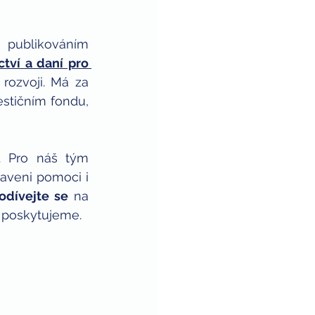
publikováním 
tví a daní pro 
ozvoji. Má za 
stičním fondu, 
. Pro náš tým 
aveni pomoci i 
odívejte se
 na 
 poskytujeme.