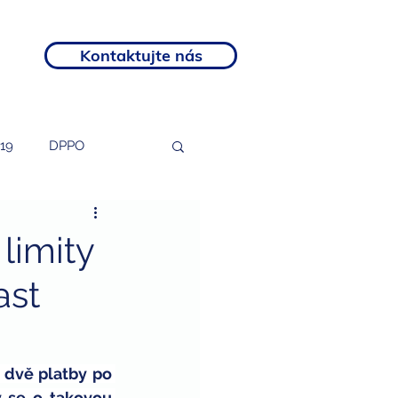
Kontaktujte nás
19
DPPO
tosti
podnikatelé
 limity
ast
rozvojový program
otní postižení
 dvě platby po 
 se o takovou 