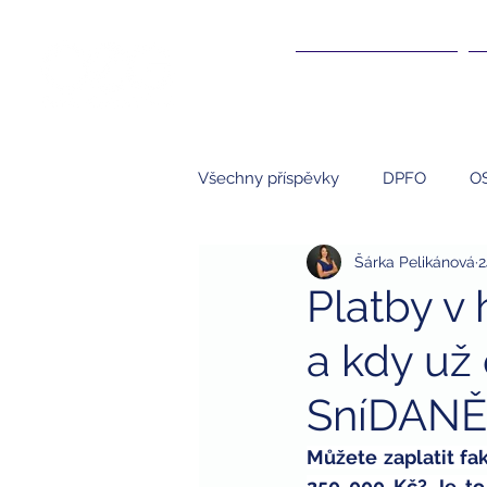
ÚČETNICTVÍ ▾
Všechny příspěvky
DPFO
O
Šárka Pelikánová
2
Účetnictví
NNO
S.R.O.
Platby v 
a kdy už
kompenzace
kompenzační
SníDANĚ
studenti
brigády a daně
Můžete zaplatit fak
250 000 Kč? Je to