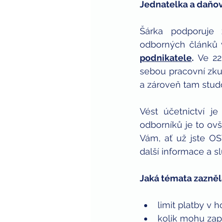
Jednatelka a daňov
Šárka podporuje 
odborných článků 
podnikatele
.
 Ve 22
sebou pracovní zkuš
a zároveň tam stud
Vést účetnictví j
odborníků je to ov
Vám, ať už jste O
další informace a sl
Jaká témata zazněl
limit platby v 
kolik mohu zapl