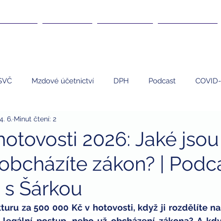
DANĚ ▾
KURZY ▾
ČLÁNKY ▾
KARIÉRA ▾
SVČ
Mzdové účetnictví
DPH
Podcast
COVID-
4. 6.
Minut čtení: 2
EET
Umělci
Personalistika
daně
nemovi
hotovosti 2026: Jaké jsou
 obcházíte zákon? | Podc
 program
finanční poradenství
finanční gramotnost
 s Šárkou
dary
dary a daně
daňová uznatelnost darů
zdrav
turu za 500 000 Kč v hotovosti, když ji rozdělíte na
 legální postup, nebo už obcházení zákona? A kdy