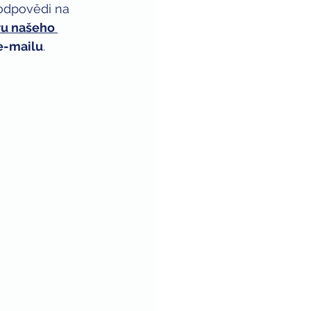
 odpovědi na 
u našeho 
e-mailu
. 