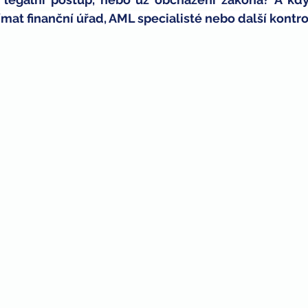
ímat finanční úřad, AML specialisté nebo další kontr
ných
děti
bitcoin