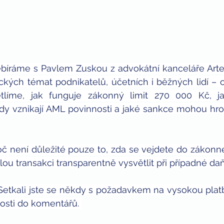
ebíráme s Pavlem Zuskou z advokátní kanceláře Artes
ických témat podnikatelů, účetních i běžných lidí – 
ětlíme, jak funguje zákonný limit 270 000 Kč, ja
dy vznikají AML povinnosti a jaké sankce mohou hrozi
oč není důležité pouze to, zda se vejdete do zákonného
lou transakci transparentně vysvětlit při případné daň
Setkali jste se někdy s požadavkem na vysokou platb
osti do komentářů. 