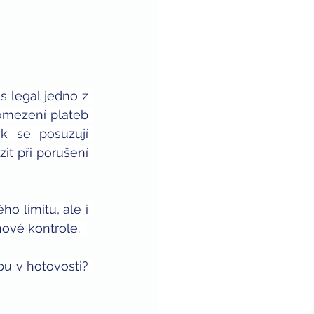
 legal jedno z 
omezení plateb 
k se posuzují 
t při porušení 
 limitu, ale i 
ové kontrole.  
u v hotovosti? 