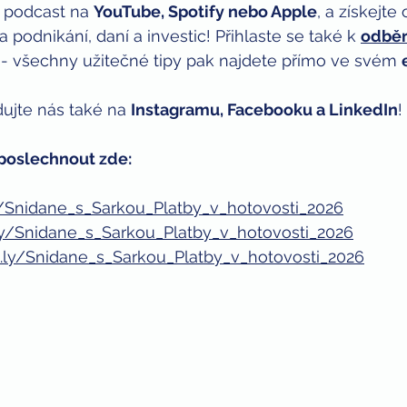
o podcast na 
YouTube, Spotify nebo Apple
, a získejte
 podnikání, daní a investic! Přihlaste se také k 
odběr
 - všechny užitečné tipy pak najdete přímo ve svém 
ujte nás také na 
Instagramu, Facebooku a LinkedIn
!
poslechnout zde:
ly/Snidane_s_Sarkou_Platby_v_hotovosti_2026
t.ly/Snidane_s_Sarkou_Platby_v_hotovosti_2026
it.ly/Snidane_s_Sarkou_Platby_v_hotovosti_2026