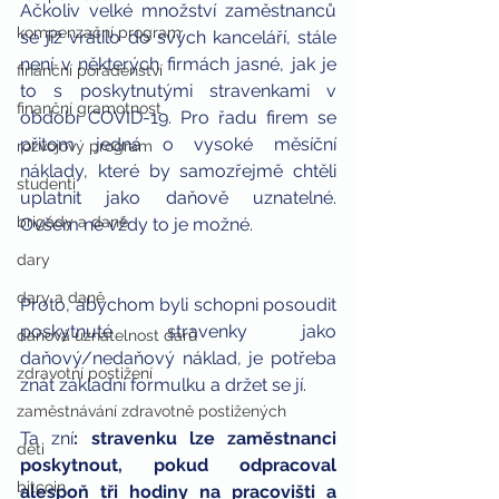
Ačkoliv velké množství zaměstnanců 
kompenzační program
se již vrátilo do svých kanceláří, stále 
není v některých firmách jasné, jak je 
finanční poradenství
to s poskytnutými stravenkami v 
finanční gramotnost
období COVID-19. Pro řadu firem se 
přitom jedná o vysoké měsíční 
rozvojový program
náklady, které by samozřejmě chtěli 
studenti
uplatnit jako daňově uznatelné. 
brigády a daně
Ovšem ne vždy to je možné. 
dary
dary a daně
Proto, abychom byli schopni posoudit 
poskytnuté stravenky jako 
daňová uznatelnost darů
daňový/nedaňový náklad, je potřeba 
zdravotní postižení
znát základní formulku a držet se jí. 
zaměstnávání zdravotně postižených
Ta zní
: stravenku lze zaměstnanci 
děti
poskytnout, pokud odpracoval 
bitcoin
alespoň tři hodiny na pracovišti a 