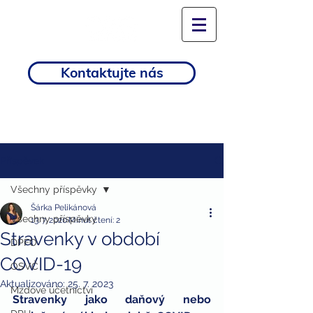
Kontaktujte nás
Příspěvek
Všechny příspěvky
Šárka Pelikánová
Všechny příspěvky
13. 7. 2020
Minut čtení: 2
Stravenky v období
DPFO
COVID-19
OSVČ
Aktualizováno:
25. 7. 2023
Mzdové účetnictví
Stravenky jako daňový nebo 