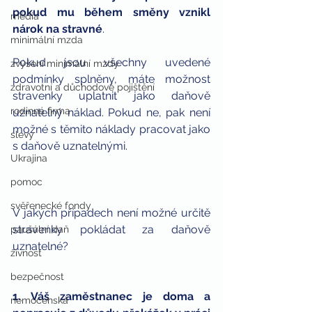
pokud mu během směny vznikl 
média
nárok na stravné
. 
minimální mzda
Pokud jsou všechny uvedené 
zvýšení minimální mzdy
podmínky splněny, máte možnost 
zdravotní a důchodové pojištění
stravenky uplatnit jako daňově 
rodinná firma
uznatelný náklad. Pokud ne, pak není 
možné s těmito náklady pracovat jako 
slevy
s daňově uznatelnými.
Ukrajina
pomoc
svěřenecké fondy
V jakých případech není možné určitě 
stravenky pokládat za daňově 
paušální daň
uznatelné?
živnost
bezpečnost
1. Váš zaměstnanec je doma a 
nemocenská