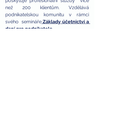
poskytuje profesionální služby  více 
než 200 klientům. Vzdělává 
podnikatelskou komunitu v rámci 
svého  semináře
 Základy účetnictví a 
daní pro podnikatele. 
Každý podnikatel čas od času 
potřebuje poradit v oblasti daní. Náš 
daňový tým je tvořen odborníky, kteří 
se v této oblasti neustále vzdělávají a 
jsou zároveň velmi lidští, tudíž 
dokážou všechny Vaše otázky 
zodpovědět velmi srozumitelně. 
Podívejte se
 na další informace a 
služby, které v rámci 
daňového 
poradenství
 našim klientům 
poskytujeme.
13. 07. 2020