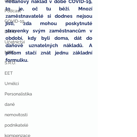
DPH
nedaňový náklad v době COVID-19, 
to je, oč tu běží. Mnozí 
Podcast
zaměstnavatelé si dodnes nejsou 
COVID-19
jisti, zda mohou poskytnuté 
stravenky svým zaměstnancům v 
DPPO
období, kdy byli doma, dát do 
Účetnictví
daňově uznatelných nákladů. A 
NNO
přitom stačí znát jednu základní 
formulku.
S.R.O.
EET
Umělci
Personalistika
daně
nemovitosti
podnikatelé
kompenzace