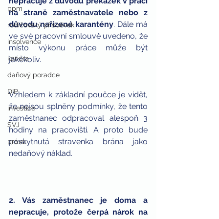
nepracuje z důvodu překážek v práci 
ppm
na straně zaměstnavatele nebo z 
důvodu nařízené karantény
. Dále má 
rodičovský příspěvek
ve své pracovní smlouvě uvedeno, že 
insolvence
místo výkonu práce může být 
kariéra
jakékoliv.
daňový poradce
DIP
Vzhledem k základní poučce je vidět, 
že nejsou splněny podmínky, že tento 
investice
zaměstnanec odpracoval alespoň 3 
SVJ
hodiny na pracovišti. A proto bude 
poskytnutá stravenka brána jako 
právo
nedaňový náklad.
2. Vás zaměstnanec je doma a 
nepracuje, protože čerpá nárok na 