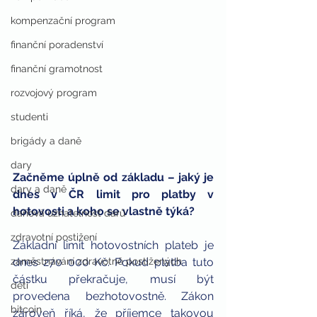
kompenzační program
finanční poradenství
finanční gramotnost
rozvojový program
studenti
brigády a daně
dary
Začněme úplně od základu – jaký je 
dary a daně
dnes v ČR limit pro platby v 
hotovosti a koho se vlastně týká?
daňová uznatelnost darů
zdravotní postižení
Základní limit hotovostních plateb je 
zaměstnávání zdravotně postižených
dnes 270 000 Kč. Pokud platba tuto 
částku překračuje, musí být 
děti
provedena bezhotovostně. Zákon 
bitcoin
zároveň říká, že příjemce takovou 