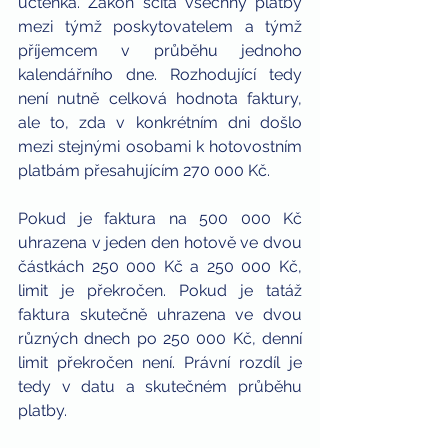
účtenka. Zákon sčítá všechny platby 
mezi týmž poskytovatelem a týmž 
příjemcem v průběhu jednoho 
kalendářního dne. Rozhodující tedy 
není nutně celková hodnota faktury, 
ale to, zda v konkrétním dni došlo 
mezi stejnými osobami k hotovostním 
platbám přesahujícím 270 000 Kč.
Pokud je faktura na 500 000 Kč 
uhrazena v jeden den hotově ve dvou 
částkách 250 000 Kč a 250 000 Kč, 
limit je překročen. Pokud je tatáž 
faktura skutečně uhrazena ve dvou 
různých dnech po 250 000 Kč, denní 
limit překročen není. Právní rozdíl je 
tedy v datu a skutečném průběhu 
platby.