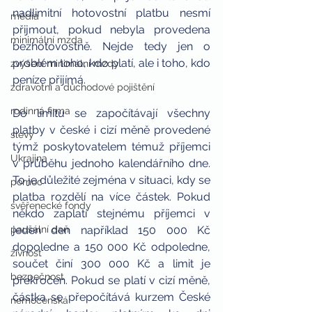
nadlimitní hotovostní platbu nesmí 
média
přijmout, pokud nebyla provedena 
minimální mzda
bezhotovostně. Nejde tedy jen o 
problém toho, kdo platí, ale i toho, kdo 
zvýšení minimální mzdy
peníze přijímá.
zdravotní a důchodové pojištění
rodinná firma
Do limitu se započítávají všechny 
platby v české i cizí měně provedené 
slevy
týmž poskytovatelem témuž příjemci 
Ukrajina
v průběhu jednoho kalendářního dne. 
To je důležité zejména v situaci, kdy se 
pomoc
platba rozdělí na více částek. Pokud 
svěřenecké fondy
někdo zaplatí stejnému příjemci v 
paušální daň
jeden den například 150 000 Kč 
dopoledne a 150 000 Kč odpoledne, 
živnost
součet činí 300 000 Kč a limit je 
bezpečnost
překročen. Pokud se platí v cizí měně, 
částka se přepočítává kurzem České 
nemocenská