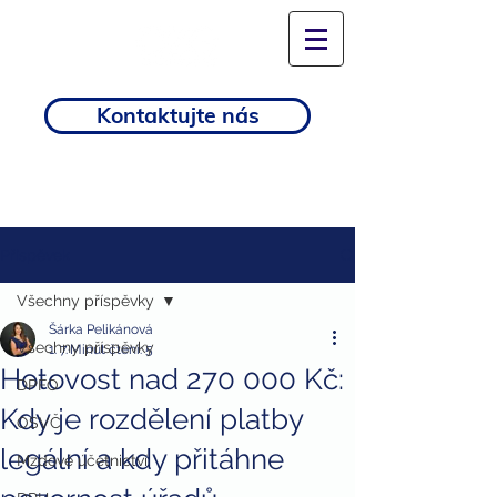
Kontaktujte nás
Příspěvek
Všechny příspěvky
Šárka Pelikánová
Všechny příspěvky
1. 7.
Minut čtení: 5
Hotovost nad 270 000 Kč:
DPFO
Kdy je rozdělení platby
OSVČ
legální a kdy přitáhne
Mzdové účetnictví