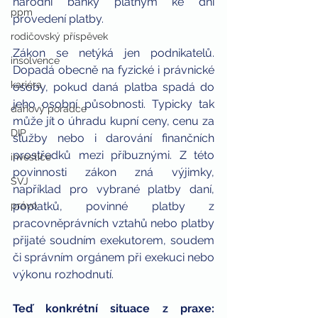
národní banky platným ke dni 
ppm
provedení platby.
rodičovský příspěvek
Zákon se netýká jen podnikatelů. 
insolvence
Dopadá obecně na fyzické i právnické 
kariéra
osoby, pokud daná platba spadá do 
jeho osobní působnosti. Typicky tak 
daňový poradce
může jít o úhradu kupní ceny, cenu za 
DIP
služby nebo i darování finančních 
prostředků mezi příbuznými. Z této 
investice
povinnosti zákon zná výjimky, 
SVJ
například pro vybrané platby daní, 
právo
poplatků, povinné platby z 
pracovněprávních vztahů nebo platby 
přijaté soudním exekutorem, soudem 
či správním orgánem při exekuci nebo 
výkonu rozhodnutí.
Teď konkrétní situace z praxe: 