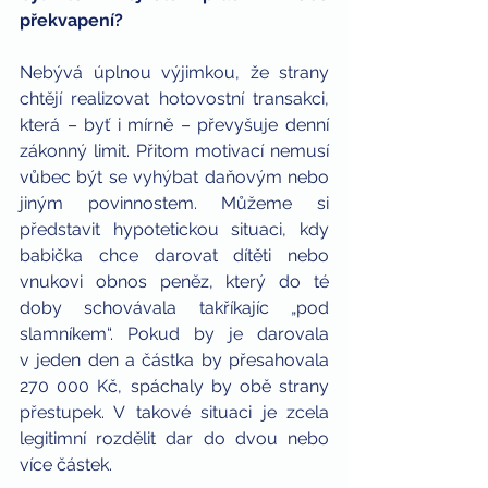
překvapení?
Nebývá úplnou výjimkou, že strany 
chtějí realizovat hotovostní transakci, 
která – byť i mírně – převyšuje denní 
zákonný limit. Přitom motivací nemusí 
vůbec být se vyhýbat daňovým nebo 
jiným povinnostem. Můžeme si 
představit hypotetickou situaci, kdy 
babička chce darovat dítěti nebo 
vnukovi obnos peněz, který do té 
doby schovávala takříkajíc „pod 
slamníkem“. Pokud by je darovala 
v jeden den a částka by přesahovala 
270 000 Kč, spáchaly by obě strany 
přestupek. V takové situaci je zcela 
legitimní rozdělit dar do dvou nebo 
více částek. 