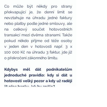
Co může být někdy pro strany 
překvapující je, že denní limit se 
nevztahuje na úhradu jedné faktury 
nebo platby podle jedné smlouvy, ale 
na celkový součet hotovostních 
transakcí mezi dvěma stranami. Takže 
pokud někdo přijme od téže osoby 
v jeden den v hotovosti např. 3 x 
100 000 Kč na úhradu 3 faktur, jde již 
o překročení zákonného limitu.
Kdybys měl dát podnikatelům 
jednoduché pravidlo: kdy si dát u 
hotovosti velký pozor a kdy už raději 
jít přes banku, jak by znělo?
Nejjednodušší pravidlo zní: nad 270 
000 Kč hotově neplaťte a nepřijímejte. 