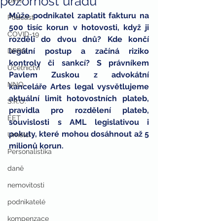
pozornost úřadů
DPH
Může podnikatel zaplatit fakturu na 
Podcast
500 tisíc korun v hotovosti, když ji 
COVID-19
rozdělí do dvou dnů? Kde končí 
legální postup a začíná riziko 
DPPO
kontroly či sankcí? S právníkem 
Účetnictví
Pavlem Zuskou z advokátní 
NNO
kanceláře Artes legal vysvětlujeme 
aktuální limit hotovostních plateb, 
S.R.O.
pravidla pro rozdělení plateb, 
EET
souvislosti s AML legislativou i 
pokuty, které mohou dosáhnout až 5 
Umělci
milionů korun.
Personalistika
daně
nemovitosti
podnikatelé
kompenzace