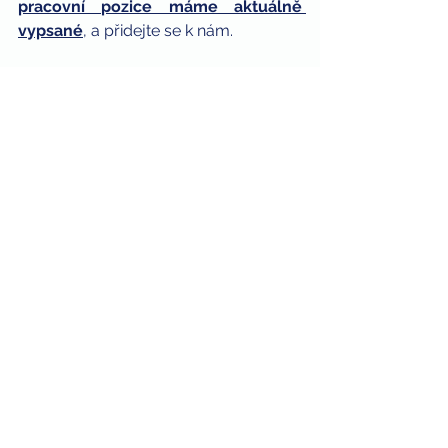
pracovní pozice máme aktuálně 
vypsané
, a přidejte se k nám.
25. 11. 2019
Personalistika
Zobrazit vše
Nejnovější příspěvky