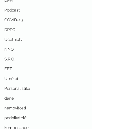
DPH
Podcast
COVID-19
DPPO
Účetnictví
NNO
S.R.O.
EET
Umělci
Personalistika
daně
nemovitosti
podnikatelé
kompenzace