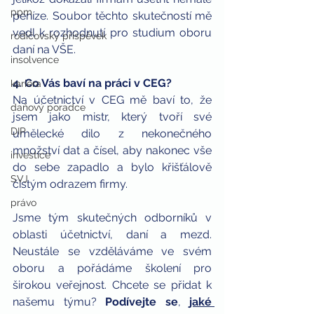
ppm
peníze. Soubor těchto skutečností mě 
vedl k rozhodnutí pro studium oboru 
rodičovský příspěvek
daní na VŠE.
insolvence
4. Co Vás baví na práci v CEG?
kariéra
Na účetnictví v CEG mě baví to, že 
daňový poradce
jsem jako mistr, který tvoří své 
DIP
umělecké dilo z nekonečného 
množství dat a čísel, aby nakonec vše 
investice
do sebe zapadlo a bylo křišťálově 
SVJ
čistým odrazem firmy.
právo
Jsme tým skutečných odborníků v 
oblasti účetnictví, daní a mezd. 
Neustále se vzděláváme ve svém 
oboru a pořádáme školení pro 
širokou veřejnost. Chcete se přidat k 
našemu týmu? 
Podívejte se
, 
jaké 