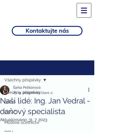
Kontaktujte nás
Příspěvek
Všechny příspěvky
Šárka Pelikánová
Všechny příspěvky
25. 11. 2019
Minut čtení: 2
Naši lidé: Ing. Jan Vedral -
DPFO
daňový specialista
OSVČ
Aktualizováno:
31. 7. 2023
Mzdové účetnictví