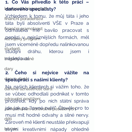
1. Co Vás přivedlo k této práci – 
daňového specialisty?
kompenzační program
Vzhledem k tomu, že můj táta i jeho 
finanční poradenství
táta byli absolventi VŠE v Praze a 
finanční gramotnost
odmalička mě bavilo pracovat s 
penězi v nejrůznějších formách, měl 
rozvojový program
jsem víceméně dopředu nalinkovanou 
studenti
studijní dráhu, kterou jsem i 
následoval.
brigády a daně
dary
2. Čeho si nejvíce vážíte na 
dary a daně
spolupráci s našimi klienty?
Na našich klientech si vážím toho, že 
daňová uznatelnost darů
se vůbec odhodlali podnikat v tomto 
zdravotní postižení
prostředí, kdy po nich státní správa 
jde jak po "lovné zvěři". Člověk pro to 
zaměstnávání zdravotně postižených
musí mít hodně odvahy a silné nervy. 
děti
Zároveň mě klienti neustále překvapují 
svými kreativními nápady ohledně 
bitcoin