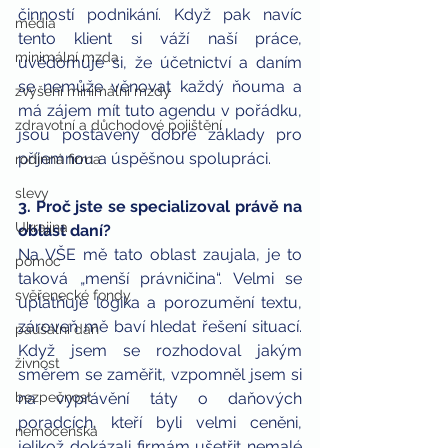
činností podnikání. Když pak navíc 
média
tento klient si váží naší práce, 
minimální mzda
uvědomuje si, že účetnictví a daním 
se nemůže věnovat každý ňouma a 
zvýšení minimální mzdy
má zájem mít tuto agendu v pořádku, 
zdravotní a důchodové pojištění
jsou postaveny dobré základy pro 
příjemnou a úspěšnou spolupráci.
rodinná firma
slevy
3. Proč jste se specializoval právě na 
Ukrajina
oblast daní?
Na VŠE mě tato oblast zaujala, je to 
pomoc
taková „menší právničina“. Velmi se 
svěřenecké fondy
uplatňuje logika a porozumění textu, 
zároveň mě baví hledat řešení situací. 
paušální daň
Když jsem se rozhodoval jakým 
živnost
směrem se zaměřit, vzpomněl jsem si 
na vyprávění táty o daňových 
bezpečnost
poradcích, kteří byli velmi ceněni, 
nemocenská
jelikož dokázali firmám ušetřit nemalé 