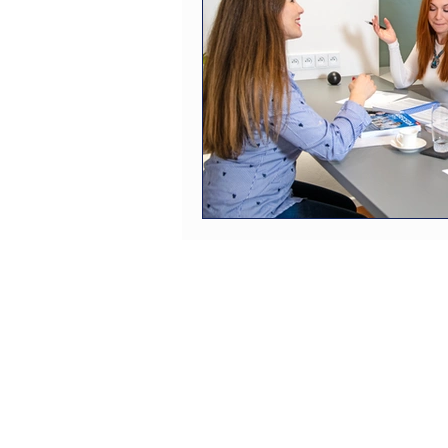
Vedeme ÚčtujemeNeziskovky.c