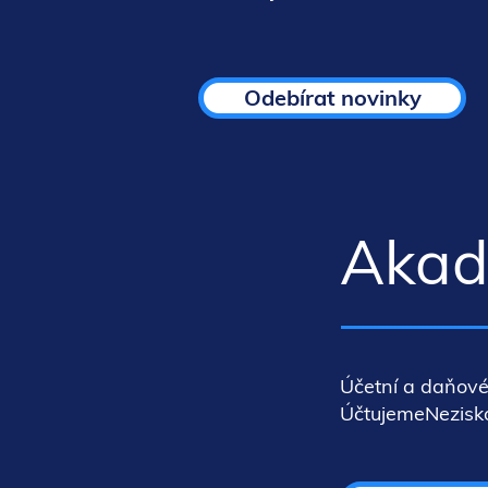
Odebírat novinky
Akade
Účetní a daňové
ÚčtujemeNeziskov