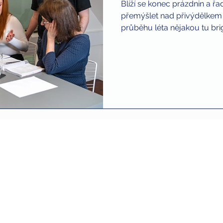
Blíží se konec prázdnin a řa
přemýšlet nad přivýdělkem př
průběhu léta nějakou tu brig
Spojte se s námi
z