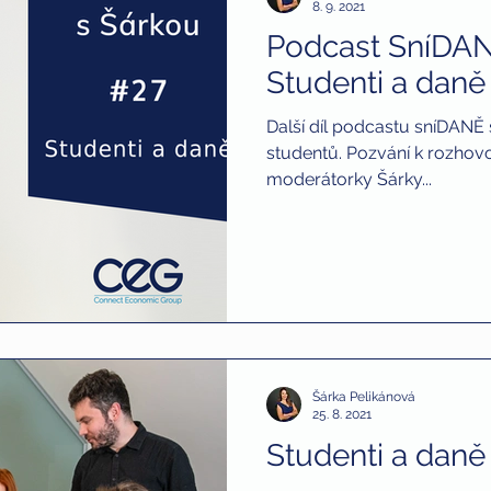
8. 9. 2021
Podcast SníDAN
Studenti a daně -
Další díl podcastu sníDANĚ
studentů. Pozvání k rozhovoru přijal Filip Krejčí, kolega
moderátorky Šárky...
Šárka Pelikánová
25. 8. 2021
Studenti a daně