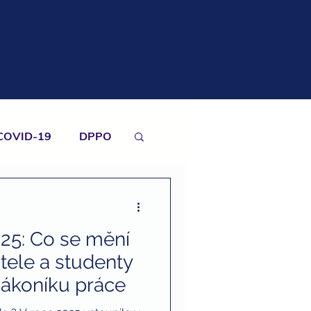
COVID-19
DPPO
emovitosti
025: Co se mění
finanční gramotnost
tele a studenty
zákoníku práce
ová uznatelnost darů