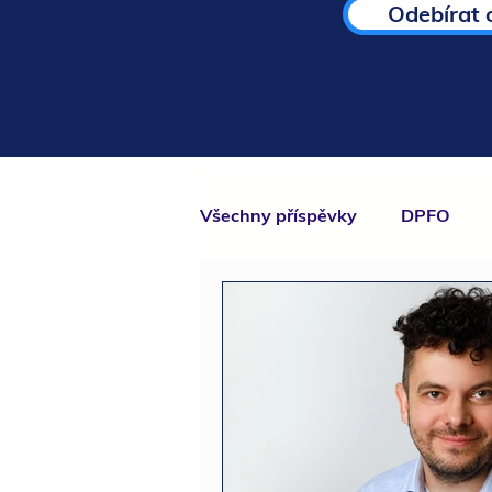
Odebírat 
Všechny příspěvky
DPFO
Účetnictví
NNO
S.R.
podnikatelé
kompenzace
rozvojový program
stude