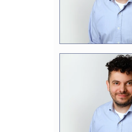
zdravotní postižení
zaměs