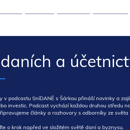
DANĚ ▾
KURZY ▾
ČLÁNKY ▾
KARIÉRA ▾
daních a účetnict
y v podcastu SníDANĚ s Šárkou přináší novinky a zaj
ebo investic. Podcast vychází každou druhou středu na
řipravujeme články a rozhovory s odborníky ze světa 
ďte o krok napřed ve složitém světě daní a byznysu.