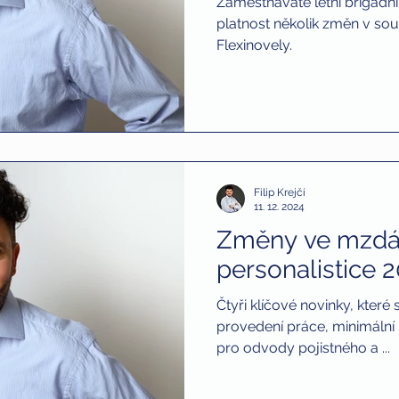
Zaměstnáváte letní brigádní
platnost několik změn v souv
Flexinovely.
tnávání zdravotně postižených
děti
bitcoin
Filip Krejčí
11. 12. 2024
Změny ve mzdá
personalistice 
Čtyři klíčové novinky, které
provedení práce, minimální
pro odvody pojistného a ...