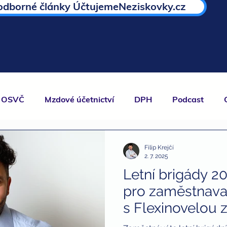
odborné články ÚčtujemeNeziskovky.cz
OSVČ
Mzdové účetnictví
DPH
Podcast
O.
EET
Umělci
Personalistika
daně
n
Filip Krejčí
2. 7. 2025
Letní brigády 2
kompenzační program
finanční poradenství
pro zaměstnava
s Flexinovelou 
nti
brigády a daně
dary
dary a daně
daň