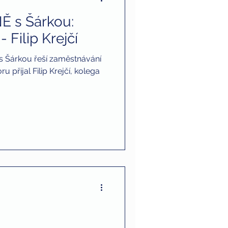
Ě s Šárkou:
 Filip Krejčí
 s Šárkou řeší zaměstnávání