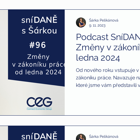
Šárka Pelikánová
9. 11. 2023
Podcast SníDAN
Změny v zákoní
ledna 2024
Od nového roku vstupuje v 
zákoníku práce. Navazuje na
které jsme vám představili v.
Šárka Pelikánová