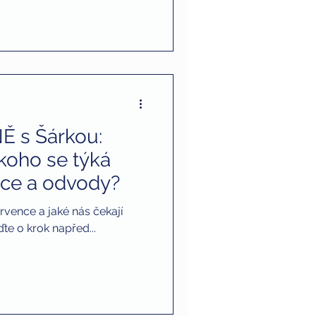
Ě s Šárkou:
koho se týká
ace a odvody?
rvence a jaké nás čekají
te o krok napřed...