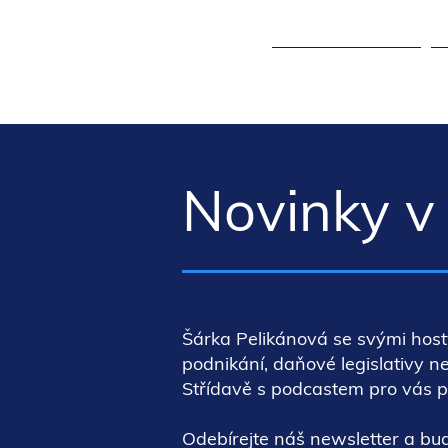
ÚČETNICTVÍ ▾
Novinky v 
Šárka Pelikánová se svými host
podnikání, daňové legislativy n
Střídavě s podcastem pro vás p
Odebírejte náš newsletter a bu