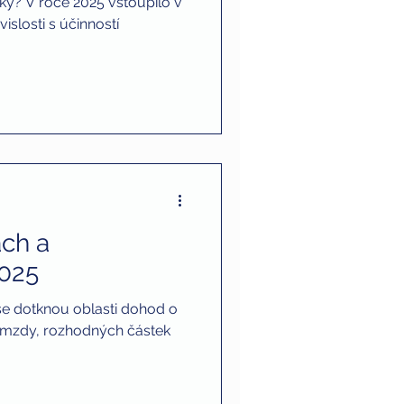
ky? V roce 2025 vstoupilo v
islosti s účinností
ch a
2025
 se dotknou oblasti dohod o
 mzdy, rozhodných částek