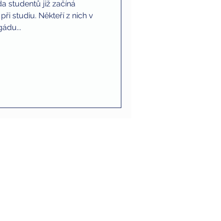
da studentů již začíná
i studiu. Někteří z nich v
ádu...
Obchodní podmínky a GDPR